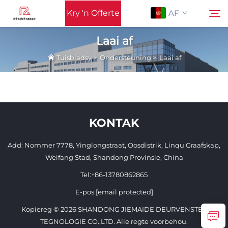
Kry 'n Offerte
AF
Laai af
Tuisbladsy
>
Ondersteuning
>
Laai af
Tuisbladsy
Soek
Ondersteuning
KONTAK
Produkte
Add: Nommer 7778, Yinglongstraat, Oosdistrik, Linqu Graafskap,
Toepassing
Weifang Stad, Shandong Provinsie, China
Tel:
+86-13780862865
Nuus
E-pos:
[email protected]
Kopiereg © 2026 SHANDONG JIEMAIDE DEURVENSTER
Kontak Ons
TEGNOLOGIE CO.,LTD. Alle regte voorbehou.