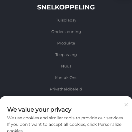
SNELKOPPELING
Tuisbladsy
Ondersteuning
Produkte
Toepassing
Nuus
Kontak Ons
Privatheidbeleid
Inligting
We value your privacy
Teken aan om ons weeklikse nuusbrief te ontvang
We use cookies and similar tools to provide our services.
If you don't want to accept all cookies, click Personalize
cookies.