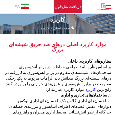
دریافت نقل‌قول
FA
کاربرد
صفحه اصلی
>
کاربرد
صفحه اصلی
جستجو
موارد کاربرد اصلی درهای ضد حریق شیشه‌ای
پشتیبانی
بزرگ
سناریوهای کاربردی داخلی
محصولات
بر اساس «آیین‌نامهٔ طراحی حفاظت در برابر آتش‌سوزی
ساختمان‌ها»، شیشه‌های مقاوم در برابر آتش‌سوزی به‌کاررفته در
استفاده
درهای شیشه‌ای بزرگ ضدآتش باید الزامات مربوط به یکپارچگی
مقاومت در برابر آتش‌سوزی و عایق‌بندی حرارتی را برآورده کنند.
رایج‌ترین
کاربرد
موارد کاربرد عبارتند از:
اخبار
۱. ساختمان‌های تجاری و اداری
-ساختمان‌های اداری کلاس A/ساختمان‌های اداری لوکس:
دیوارهای دهلیز، فضاهای اطراف آسانسور و مرزبندی فضاهای
تماس با ما
جداگانه از نظر آتش‌نشانی، محیط اداری مدیران و راهروهای