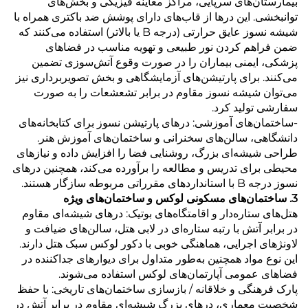
بیمارستان‌های سرپایی، مراکز معاینه فیزیکی و بخش‌های
توانبخشی. این درها از قاب‌های دارای پوشش ضد باکتری همراه با
شیشه نسوز عایق حرارتی (درجه B یا بالاتر) استفاده می‌کنند که
ضمن فراهم کردن نور طبیعی و تهویه مناسب در فضاهای
پزشکی، ایمنی بیماران را در صورت وقوع آتش‌سوزی تضمین
می‌کنند. برای پارتیشن‌های آزمایشگاهی و بخش تصویربرداری نیز
می‌توان شیشه نسوز مقاوم در برابر تشعشعات را به صورت
سفارشی تولید کرد.
-ساختمان‌های آموزشی: درهای پارتیشن نسوز برای کتابخانه‌های
دانشگاهی، سالن‌های سخنرانی و ساختمان‌های آموزش هنر.
طراحی شیشه‌ای بزرگ، روشنایی فضا را افزایش داده و نیازهای
محیطی برای تدریس و مطالعه را برآورده می‌کند، همچنین درهای
نسوز درجه B با استانداردهای مقرراتی مربوطه سازگار هستند.
3. ساختمان‌های مسکونی لوکس و ساختمان‌های ویژه
هتل‌های ستاره‌دار و اقامتگاه‌های بوتیک: درهای شیشه‌ای مقاوم
در برابر آتش با رتبه ستاره‌ای در لابی هتل، سالن‌های ضیافت و
لاونژهای اجرایی، هماهنگی خوبی با دکور لوکس سبک هتل دارند.
این نوع مواد همچنین به‌طور متداول برای دیوارهای جداکننده در
فضاهای عمومی آپارتمان‌های لوکس استفاده می‌شوند.
پارک فرهنگی و خلاقانه / بازسازی ساختمان‌های تاریخی: با حفظ
شخصیت معماری، درهای بزرگ شیشه‌ای مقاوم در برابر آتش در