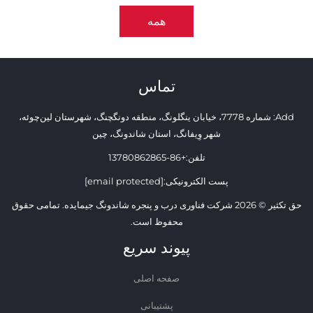
همه
تماس
Add: شماره 7778، خیابان ینگلونگ، منطقه دونگچنگ، شهرستان لین‌چوئه،
شهر وِیفانگ، استان شاندونگ، چین
تلفن:
+86-13780862865
پست الکترونیکی:
[email protected]
حق تکثیر © 2026 شرکت فناوری درب و پنجره شاندونگ جیمایده. تمامی حقوق
محفوظ است.
پیوند سریع
صفحه اصلی
پشتیبانی