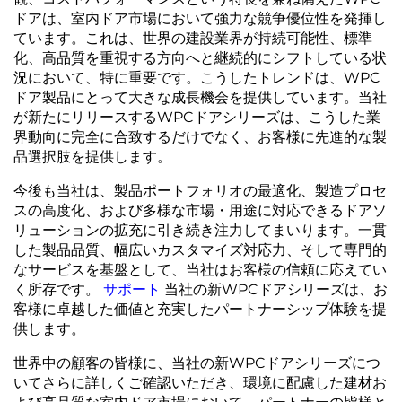
ドアは、室内ドア市場において強力な競争優位性を発揮し
ています。これは、世界の建設業界が持続可能性、標準
化、高品質を重視する方向へと継続的にシフトしている状
況において、特に重要です。こうしたトレンドは、WPC
ドア製品にとって大きな成長機会を提供しています。当社
が新たにリリースするWPCドアシリーズは、こうした業
界動向に完全に合致するだけでなく、お客様に先進的な製
品選択肢を提供します。
今後も当社は、製品ポートフォリオの最適化、製造プロセ
スの高度化、および多様な市場・用途に対応できるドアソ
リューションの拡充に引き続き注力してまいります。一貫
した製品品質、幅広いカスタマイズ対応力、そして専門的
なサービスを基盤として、当社はお客様の信頼に応えてい
く所存です。
サポート
当社の新WPCドアシリーズは、お
客様に卓越した価値と充実したパートナーシップ体験を提
供します。
世界中の顧客の皆様に、当社の新WPCドアシリーズにつ
いてさらに詳しくご確認いただき、環境に配慮した建材お