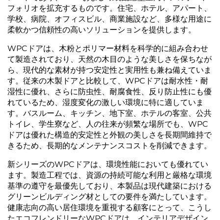
Kontakuto Us
フォリオを拡充するものです。住宅、ホテル、アパート、
学校、病院、オフィスビル、商業施設など、多様な用途に
柔軟かつ信頼性の高いソリューションを提供します。
WPCドアは、木粉とポリマー材料を科学的に組み合わせ
て製造されており、天然の木目のような美しさを保ちなが
ら、現代的な素材が持つ安定性と実用性も兼ね備えていま
す。従来の木製ドアと比較して、WPCドアは耐水性・耐
湿性に優れ、さらに防虫性、耐腐食性、反り防止性にも優
れているため、湿度変化の激しい環境に特に適していま
す。バスルーム、キッチン、地下室、ホテルの客室、公共
トイレ、学生寮など、人の往来が頻繁な場所でも、WPC
ドアは優れた構造的安定性と外観の美しさを長期間維持で
きるため、長期的なメンテナンスコストを削減できます。
新シリーズのWPCドアは、環境性能においても優れてい
ます。製造工程では、資源の持続可能な利用と厳格な環境
基準の遵守を最優先しており、本製品は現代建築における
グリーンビルディング材としての要件を満たしています。
健康志向の高い居住環境を重視する顧客にとって、こうし
たエコフレンドリーなWPCドアは、インテリアデザイン