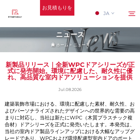
お見積もりを
JA
依頼する
ニュース
ホーム
>
ニュース
ホーム
検索
新製品リリース｜全新WPCドアシリーズが正
サポート
式に発売開始。環境に配慮した、耐久性に優
れ、高品質な室内ドアソリューションを提供
製品
Jul.08.2026
建築装飾市場における、環境に配慮した素材、耐久性、お
応用
よびパーソナライズされたデザインへの世界的な需要の高
まりに対応し、当社は新たにWPC（木質プラスチック複
Nyūsu
合材）ドアシリーズを正式に発売いたします。本発売は、
当社の室内ドア製品ラインアップにおける大幅なアップグ
レードであり、WPCおよび環境配慮型室内ドアのポート