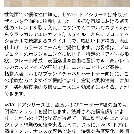
性能面での優位性に加え、新WPCドアシリーズは外観デ
ザインを全面的に刷新しました。多様な市場における審美
性のトレンドを取り入れ、モダンでミニマルなスタイルか
らクラシカルでエレガントなスタイル、さらにプロフェッ
ショナルで威厳あるスタイルまで、幅広いドア構造、表面
仕上げ、カラースキームをご提供します。お客様は、プロ
ジェクトのポジショニングに応じて、特定のドアパネル形
状、フレーム構成、表面処理を自由に選択でき、高いレベ
ルのカスタマイズが可能です。エンジニアリング案件、一
括購入者、およびブランドチャネルパートナー向けに、こ
の柔軟なカスタマイズ機能により、空間の調和性向上に加
え、各地域市場の多様なニーズにも効果的に応えることが
できます。
WPCドアシリーズは、設置およびユーザー体験の面でも
明確なメリットを提供します。洗練された構造設計によ
り、これらのドアは設置が容易で、施工効率の向上とプロ
ジェクト納期の短縮を実現します。さらに、WPCドアは
清掃・メンテナンスが容易であり、湿気や温度変化、長期