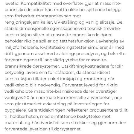
levetid. Kompatibilitet med overflater gjør at masonite-
brannsikrede dører kan motta ulike beskyttende belegg
som forbedrer motstandsevnen mot
rengjøringskjemikalier, UV-stråling og vanlig slitasje. De
stabile dimensjonelle egenskapene ved teknisk trevirke-
konstruksjon sikrer at masonite-brannsikrede dører
beholder riktige spiller og tetthetsfunksjon uavhengig av
miljøforholdene. Kvalitetssikringstester simulerer år med
drift gjennom akselererte aldringsprosedyrer, og bekrefter
forventningene til langsiktig ytelse for masonite-
brannsikrede dørsystemer. Utskiftningkostnadene forblir
betydelig lavere enn for ståldører, da standardisert
konstruksjon tillater enkel innkjøp og montering når
vedlikehold blir nødvendig. Forventet levetid for riktig
vedlikeholdte masonite-brannsikrede dører overstiger
vanligvis 20 år i normale kommersielle anvendelser, noe
som gir utmerket avkastning på investeringen for
byggeiere. Garantidekningen reflekterer produsentens tillit
til holdbarheten, med omfattende beskyttelse mot
material- og håndverksfeil som strekker seg gjennom den
forventede levetiden til dørsystemet.