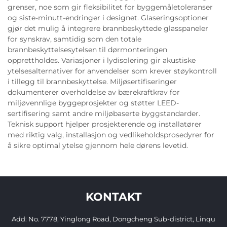
grenser, noe som gir fleksibilitet for byggemåletoleranser
og siste-minutt-endringer i designet. Glaseringsoptioner
gjør det mulig å integrere brannbeskyttede glasspaneler
for synskrav, samtidig som den totale
brannbeskyttelsesytelsen til dørmonteringen
opprettholdes. Variasjoner i lydisolering gir akustiske
ytelsesalternativer for anvendelser som krever støykontroll
i tillegg til brannbeskyttelse. Miljøsertifiseringer
dokumenterer overholdelse av bærekraftkrav for
miljøvennlige byggeprosjekter og støtter LEED-
sertifisering samt andre miljøbaserte byggstandarder.
Teknisk support hjelper prosjekterende og installatører
med riktig valg, installasjon og vedlikeholdsprosedyrer for
å sikre optimal ytelse gjennom hele dørens levetid.
KONTAKT
Add: No. 7778, Yinglong Road, Dongcheng Sub-district, Linqu