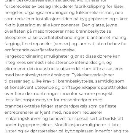
brannbeskyttelsesintegritet sikres. Muligheter for
forberedelse av beslag inkluderer fabrikkslipping for låser,
hengsler, utgangsanordninger og lukkemekanismer, noe
som reduserer installasjonstiden på byggeplassen og sikrer
riktig justering av alle komponenter. Den glatte, jevne
overflaten på masonitedører med brannbeskyttelse
aksepterer ulike overflatebehandlinger, blant annet maling,
farging, fine trepaneler (veneer) og laminat, uten behov for
omfattende overflateforberedelse.
Fargekoordineringsmuligheter gjør at disse dørene kan
integreres sømløst i eksisterende interiørdesign, og
eliminerer den industrielle utseendet som ofte assosieres
med brannbeskyttede åpninger. Tykkelsesvariasjoner
tilpasser seg ulike krav til brannbeskyttelse, samtidig som
et konsekvent utseende og driftsegenskaper opprettholdes
over flere dørmonteringer innenfor samme prosjekt.
Installasjonsprosedyrer for masonitedører med
brannbeskyttelse følger standardpraksis som de fleste
entreprenører er kjent med, noe som reduserer
innlæringskurven og behovet for spesialisert arbeidskraft
under byggeprosjekter. Modifikasjonsmuligheter tillater
justering av dørstørrelser på byggeplassen innenfor angitte