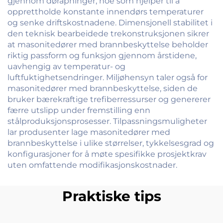
gjennom døråpninger, noe som hjelper til å
opprettholde konstante innendørs temperaturer
og senke driftskostnadene. Dimensjonell stabilitet i
den teknisk bearbeidede trekonstruksjonen sikrer
at masonitedører med brannbeskyttelse beholder
riktig passform og funksjon gjennom årstidene,
uavhengig av temperatur- og
luftfuktighetsendringer. Miljøhensyn taler også for
masonitedører med brannbeskyttelse, siden de
bruker bærekraftige trefiberressurser og genererer
færre utslipp under fremstilling enn
stålproduksjonsprosesser. Tilpassningsmuligheter
lar produsenter lage masonitedører med
brannbeskyttelse i ulike størrelser, tykkelsesgrad og
konfigurasjoner for å møte spesifikke prosjektkrav
uten omfattende modifikasjonskostnader.
Praktiske tips