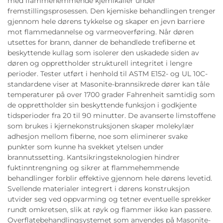
med flammehemmende kjemikalier under
fremstillingsprosessen. Den kjemiske behandlingen trenger
gjennom hele dørens tykkelse og skaper en jevn barriere
mot flammedannelse og varmeoverføring. Når døren
utsettes for brann, danner de behandlede trefiberne et
beskyttende kullag som isolerer den uskadede siden av
døren og opprettholder strukturell integritet i lengre
perioder. Tester utført i henhold til ASTM E152- og UL 10C-
standardene viser at Masonite-brannsikrede dører kan tåle
temperaturer på over 1700 grader Fahrenheit samtidig som
de opprettholder sin beskyttende funksjon i godkjente
tidsperioder fra 20 til 90 minutter. De avanserte limstoffene
som brukes i kjernekonstruksjonen skaper molekylær
adhesjon mellom fiberne, noe som eliminerer svake
punkter som kunne ha svekket ytelsen under
brannutssetting. Kantsikringsteknologien hindrer
fuktinntrengning og sikrer at flammehemmende
behandlinger forblir effektive gjennom hele dørens levetid.
Svellende materialer integrert i dørens konstruksjon
utvider seg ved oppvarming og tetner eventuelle sprekker
rundt omkretsen, slik at røyk og flammer ikke kan passere.
Overflatebehandlingsystemet som anvendes på Masonite-