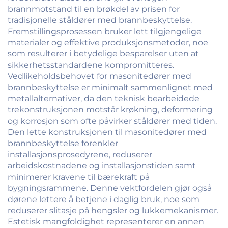
brannmotstand til en brøkdel av prisen for
tradisjonelle ståldører med brannbeskyttelse.
Fremstillingsprosessen bruker lett tilgjengelige
materialer og effektive produksjonsmetoder, noe
som resulterer i betydelige besparelser uten at
sikkerhetsstandardene kompromitteres.
Vedlikeholdsbehovet for masonitedører med
brannbeskyttelse er minimalt sammenlignet med
metallalternativer, da den teknisk bearbeidede
trekonstruksjonen motstår krøkning, deformering
og korrosjon som ofte påvirker ståldører med tiden.
Den lette konstruksjonen til masonitedører med
brannbeskyttelse forenkler
installasjonsprosedyrene, reduserer
arbeidskostnadene og installasjonstiden samt
minimerer kravene til bærekraft på
bygningsrammene. Denne vektfordelen gjør også
dørene lettere å betjene i daglig bruk, noe som
reduserer slitasje på hengsler og lukkemekanismer.
Estetisk mangfoldighet representerer en annen