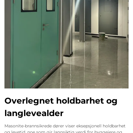
Overlegnet holdbarhet og
langlevealder
Masonite-brannsikrede dører viser eksepsjonell holdbarhet
og levetid, noe som gir langsiktig verdi for byggeiere og