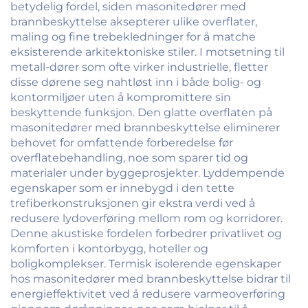
betydelig fordel, siden masonitedører med
brannbeskyttelse aksepterer ulike overflater,
maling og fine trebekledninger for å matche
eksisterende arkitektoniske stiler. I motsetning til
metall-dører som ofte virker industrielle, fletter
disse dørene seg nahtløst inn i både bolig- og
kontormiljøer uten å kompromittere sin
beskyttende funksjon. Den glatte overflaten på
masonitedører med brannbeskyttelse eliminerer
behovet for omfattende forberedelse før
overflatebehandling, noe som sparer tid og
materialer under byggeprosjekter. Lyddempende
egenskaper som er innebygd i den tette
trefiberkonstruksjonen gir ekstra verdi ved å
redusere lydoverføring mellom rom og korridorer.
Denne akustiske fordelen forbedrer privatlivet og
komforten i kontorbygg, hoteller og
boligkomplekser. Termisk isolerende egenskaper
hos masonitedører med brannbeskyttelse bidrar til
energieffektivitet ved å redusere varmeoverføring