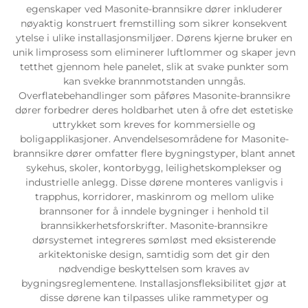
egenskaper ved Masonite-brannsikre dører inkluderer
nøyaktig konstruert fremstilling som sikrer konsekvent
ytelse i ulike installasjonsmiljøer. Dørens kjerne bruker en
unik limprosess som eliminerer luftlommer og skaper jevn
tetthet gjennom hele panelet, slik at svake punkter som
kan svekke brannmotstanden unngås.
Overflatebehandlinger som påføres Masonite-brannsikre
dører forbedrer deres holdbarhet uten å ofre det estetiske
uttrykket som kreves for kommersielle og
boligapplikasjoner. Anvendelsesområdene for Masonite-
brannsikre dører omfatter flere bygningstyper, blant annet
sykehus, skoler, kontorbygg, leilighetskomplekser og
industrielle anlegg. Disse dørene monteres vanligvis i
trapphus, korridorer, maskinrom og mellom ulike
brannsoner for å inndele bygninger i henhold til
brannsikkerhetsforskrifter. Masonite-brannsikre
dørsystemet integreres sømløst med eksisterende
arkitektoniske design, samtidig som det gir den
nødvendige beskyttelsen som kraves av
bygningsreglementene. Installasjonsfleksibilitet gjør at
disse dørene kan tilpasses ulike rammetyper og