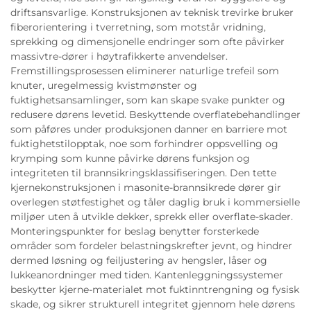
driftsansvarlige. Konstruksjonen av teknisk trevirke bruker
fiberorientering i tverretning, som motstår vridning,
sprekking og dimensjonelle endringer som ofte påvirker
massivtre-dører i høytrafikkerte anvendelser.
Fremstillingsprosessen eliminerer naturlige trefeil som
knuter, uregelmessig kvistmønster og
fuktighetsansamlinger, som kan skape svake punkter og
redusere dørens levetid. Beskyttende overflatebehandlinger
som påføres under produksjonen danner en barriere mot
fuktighetstilopptak, noe som forhindrer oppsvelling og
krymping som kunne påvirke dørens funksjon og
integriteten til brannsikringsklassifiseringen. Den tette
kjernekonstruksjonen i masonite-brannsikrede dører gir
overlegen støtfestighet og tåler daglig bruk i kommersielle
miljøer uten å utvikle dekker, sprekk eller overflate-skader.
Monteringspunkter for beslag benytter forsterkede
områder som fordeler belastningskrefter jevnt, og hindrer
dermed løsning og feiljustering av hengsler, låser og
lukkeanordninger med tiden. Kantenleggningssystemer
beskytter kjerne-materialet mot fuktinntrengning og fysisk
skade, og sikrer strukturell integritet gjennom hele dørens