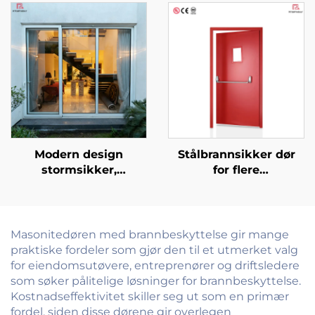
modern stil, fullt
altandør i aluminium,
aluminiumskjøkken
sammenleggbare
med garderobesett
dørpartisjoner,
trekkdørssystem i
glass for altan
Modern design
Stålbrannsikker dør
stormsikker,
for flere
støtsikker og
bruksområder,
lydisolerende altandør
tilpassbar for
i aluminium, ytre
kommersielt, bolig- og
utvendig glass
industrielt bruk
Masonitedøren med brannbeskyttelse gir mange
glidedør til balkong og
praktiske fordeler som gjør den til et utmerket valg
utendørs
for eiendomsutøvere, entreprenører og driftsledere
som søker pålitelige løsninger for brannbeskyttelse.
Kostnadseffektivitet skiller seg ut som en primær
fordel, siden disse dørene gir overlegen