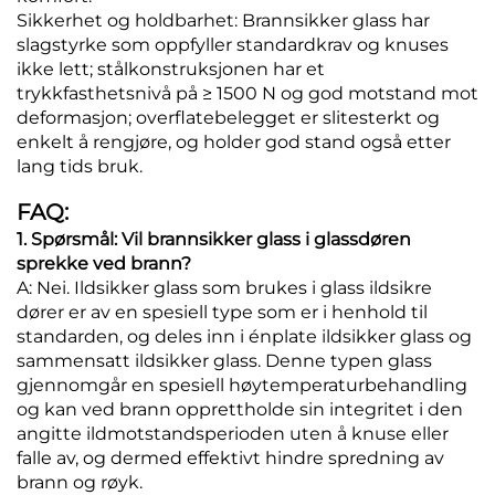
Sikkerhet og holdbarhet: Brannsikker glass har
slagstyrke som oppfyller standardkrav og knuses
ikke lett; stålkonstruksjonen har et
trykkfasthetsnivå på ≥ 1500 N og god motstand mot
deformasjon; overflatebelegget er slitesterkt og
enkelt å rengjøre, og holder god stand også etter
lang tids bruk.
FAQ:
1. Spørsmål: Vil brannsikker glass i glassdøren
sprekke ved brann?
A: Nei. Ildsikker glass som brukes i glass ildsikre
dører er av en spesiell type som er i henhold til
standarden, og deles inn i énplate ildsikker glass og
sammensatt ildsikker glass. Denne typen glass
gjennomgår en spesiell høytemperaturbehandling
og kan ved brann opprettholde sin integritet i den
angitte ildmotstandsperioden uten å knuse eller
falle av, og dermed effektivt hindre spredning av
brann og røyk.