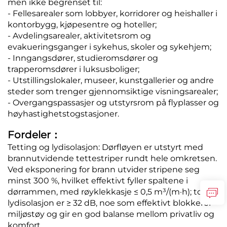
men ikke begrenset til:
- Fellesarealer som lobbyer, korridorer og heishaller i
kontorbygg, kjøpesentre og hoteller;
- Avdelingsarealer, aktivitetsrom og
evakueringsganger i sykehus, skoler og sykehjem;
- Inngangsdører, studieromsdører og
trapperomsdører i luksusboliger;
- Utstillingslokaler, museer, kunstgallerier og andre
steder som trenger gjennomsiktige visningsarealer;
- Overgangspassasjer og utstyrsrom på flyplasser og
høyhastighetstogstasjoner.
Fordeler：
Tetting og lydisolasjon: Dørfløyen er utstyrt med
brannutvidende tettestriper rundt hele omkretsen.
Ved eksponering for brann utvider stripene seg
minst 300 %, hvilket effektivt fyller spaltene i
dørrammen, med røyklekkasje ≤ 0,5 m³/(m·h); total
lydisolasjon er ≥ 32 dB, noe som effektivt blokkerer
miljøstøy og gir en god balanse mellom privatliv og
komfort.