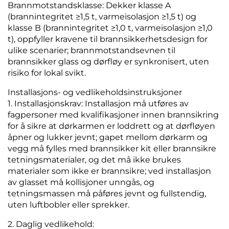
Brannmotstandsklasse: Dekker klasse A
(brannintegritet ≥1,5 t, varmeisolasjon ≥1,5 t) og
klasse B (brannintegritet ≥1,0 t, varmeisolasjon ≥1,0
t), oppfyller kravene til brannsikkerhetsdesign for
ulike scenarier; brannmotstandsevnen til
brannsikker glass og dørfløy er synkronisert, uten
risiko for lokal svikt.
Installasjons- og vedlikeholdsinstruksjoner
1. Installasjonskrav: Installasjon må utføres av
fagpersoner med kvalifikasjoner innen brannsikring
for å sikre at dørkarmen er loddrett og at dørfløyen
åpner og lukker jevnt; gapet mellom dørkarm og
vegg må fylles med brannsikker kit eller brannsikre
tetningsmaterialer, og det må ikke brukes
materialer som ikke er brannsikre; ved installasjon
av glasset må kollisjoner unngås, og
tetningsmassen må påføres jevnt og fullstendig,
uten luftbobler eller sprekker.
2. Daglig vedlikehold: