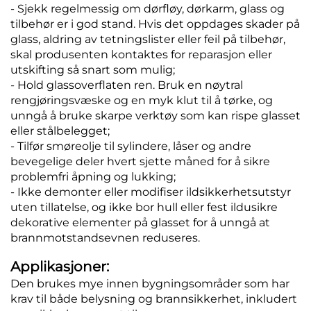
- Sjekk regelmessig om dørfløy, dørkarm, glass og
tilbehør er i god stand. Hvis det oppdages skader på
glass, aldring av tetningslister eller feil på tilbehør,
skal produsenten kontaktes for reparasjon eller
utskifting så snart som mulig;
- Hold glassoverflaten ren. Bruk en nøytral
rengjøringsvæske og en myk klut til å tørke, og
unngå å bruke skarpe verktøy som kan rispe glasset
eller stålbelegget;
- Tilfør smøreolje til sylindere, låser og andre
bevegelige deler hvert sjette måned for å sikre
problemfri åpning og lukking;
- Ikke demonter eller modifiser ildsikkerhetsutstyr
uten tillatelse, og ikke bor hull eller fest ildusikre
dekorative elementer på glasset for å unngå at
brannmotstandsevnen reduseres.
Applikasjoner:
Den brukes mye innen bygningsområder som har
krav til både belysning og brannsikkerhet, inkludert