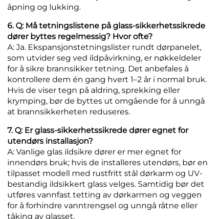
åpning og lukking.
6. Q: Må tetningslistene på glass-sikkerhetssikrede
dører byttes regelmessig? Hvor ofte?
A: Ja. Ekspansjonstetningslister rundt dørpanelet,
som utvider seg ved ildpåvirkning, er nøkkeldeler
for å sikre brannsikker tetning. Det anbefales å
kontrollere dem én gang hvert 1–2 år i normal bruk.
Hvis de viser tegn på aldring, sprekking eller
krymping, bør de byttes ut omgående for å unngå
at brannsikkerheten reduseres.
7. Q: Er glass-sikkerhetssikrede dører egnet for
utendørs installasjon?
A: Vanlige glas ildsikre dører er mer egnet for
innendørs bruk; hvis de installeres utendørs, bør en
tilpasset modell med rustfritt stål dørkarm og UV-
bestandig ildsikkert glass velges. Samtidig bør det
utføres vannfast tetting av dørkarmen og veggen
for å forhindre vanntrengsel og unngå råtne eller
tåking av glasset.