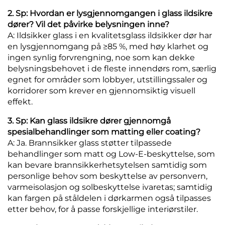
2. Sp: Hvordan er lysgjennomgangen i glass ildsikre
dører? Vil det påvirke belysningen inne?
A: Ildsikker glass i en kvalitetsglass ildsikker dør har
en lysgjennomgang på ≥85 %, med høy klarhet og
ingen synlig forvrengning, noe som kan dekke
belysningsbehovet i de fleste innendørs rom, særlig
egnet for områder som lobbyer, utstillingssaler og
korridorer som krever en gjennomsiktig visuell
effekt.
3. Sp: Kan glass ildsikre dører gjennomgå
spesialbehandlinger som matting eller coating?
A: Ja. Brannsikker glass støtter tilpassede
behandlinger som matt og Low-E-beskyttelse, som
kan bevare brannsikkerhetsytelsen samtidig som
personlige behov som beskyttelse av personvern,
varmeisolasjon og solbeskyttelse ivaretas; samtidig
kan fargen på ståldelen i dørkarmen også tilpasses
etter behov, for å passe forskjellige interiørstiler.