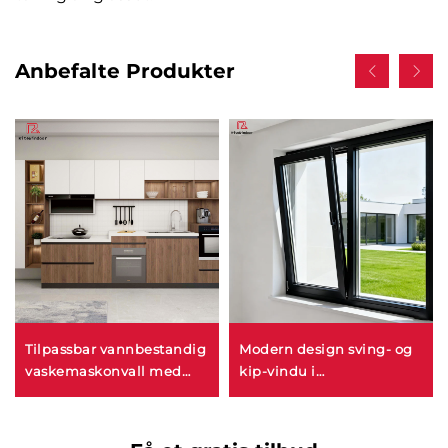
Anbefalte Produkter
Tilpassbar vannbestandig
Modern design sving- og
vaskemaskonvall med
kip-vindu i
modern stil, fullt
aluminiumslegering,
aluminiumskjøkken med
innvendige vinduer med
garderobesett
lydisolering, skjerm og