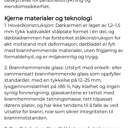
beskyttelse for personellutrykning og
eiendomssikkerhet.
Kjerne materialer og teknologi
1. Hovedkonstruksjon: Dørkarmen er laget av 1,2–1,5
mm tykk kaldvalslet stålplate formet i én del, og
dørbladrammen har forsterket stålkonstruksjon for
økt motstand mot deformasjon; dørbladet er fylt
med brannhemmende materialer, uten frigjøring av
formaldehyd, og er miljøvennlig og trygg.
2. Brannhemmende glass: Utstyrt med enkelt- eller
sammensatt brannhemmende glass som oppfyller
standarder, med en tykkelse på 12–25 mm,
lysgjennomslatthet på ≥85 %, høy klarhet og ingen
synlig forvrengning; glasskantene er tettet med
brannhemmende tetningsmasse, tett tilpasset
dørens plater, og har ikke tendens til å falle av ved
utsatte for brann, noe som sikrer integriteten til
brannmotstanden.