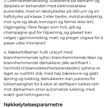
3. Overflatebehandling: Ståldelene på dørkarm og
dørplate er behandlet med elektrostatiske
pulverlakk, med en lakstykkelse på ≥60 μm og en
haftstyrke på klasse 2 eller bedre, motstandsdyktig
mot syre og alkali, korrosjon og falmer ikke lett;
tilgjengelig i flere farger som hvit, grå og
champagne-gull for tilpasning, og glasset kan
velges i gjennomsiktig, matt og preget utgave for å
passe ulike interiørstil
4. Nøkkeltillbehør: Fullt utstyrt med
brannhemmende sylter, brannhemmende låser og
brannhemmende dørlukkere (alle sertifisert i
henhold til brannsikkerhetsstandarder); syltene er
laget av rustfritt stål, med høy bæreevne og glatt
åpning og lukking; dørlukkeren kan justeres for
lukkehastighet for å sikre at dørfløyen lukkes tett
mot dørkarmen etter automatisk lukking, med
svært god tettingsevne.
Nøkkelytelsesparametre