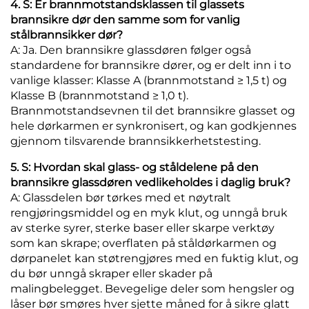
4. S: Er brannmotstandsklassen til glassets
brannsikre dør den samme som for vanlig
stålbrannsikker dør?
A: Ja. Den brannsikre glassdøren følger også
standardene for brannsikre dører, og er delt inn i to
vanlige klasser: Klasse A (brannmotstand ≥ 1,5 t) og
Klasse B (brannmotstand ≥ 1,0 t).
Brannmotstandsevnen til det brannsikre glasset og
hele dørkarmen er synkronisert, og kan godkjennes
gjennom tilsvarende brannsikkerhetstesting.
5. S: Hvordan skal glass- og ståldelene på den
brannsikre glassdøren vedlikeholdes i daglig bruk?
A: Glassdelen bør tørkes med et nøytralt
rengjøringsmiddel og en myk klut, og unngå bruk
av sterke syrer, sterke baser eller skarpe verktøy
som kan skrape; overflaten på ståldørkarmen og
dørpanelet kan støtrengjøres med en fuktig klut, og
du bør unngå skraper eller skader på
malingbelegget. Bevegelige deler som hengsler og
låser bør smøres hver sjette måned for å sikre glatt