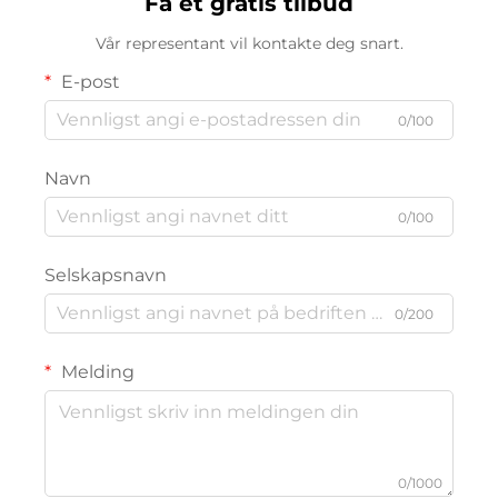
Få et gratis tilbud
ekstra smal ramme for
varmeisolasjon
Vår representant vil kontakte deg snart.
E-post
0/100
Navn
0/100
Selskapsnavn
0/200
Melding
0/1000