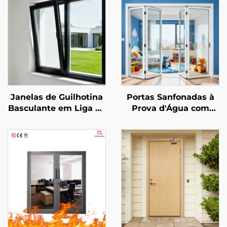
Janelas de Guilhotina
Portas Sanfonadas à
Basculante em Liga de
Prova d'Água com
Alumínio com Design
Design Moderno,
Moderno, com Tela
Sistema de Porta
Silenciosa e Moldura
Sanfonada de
Extrafina para
Alumínio Externa para
Isolamento Térmico
Varanda de Vila com
Divisória Dobrável de
Vidro