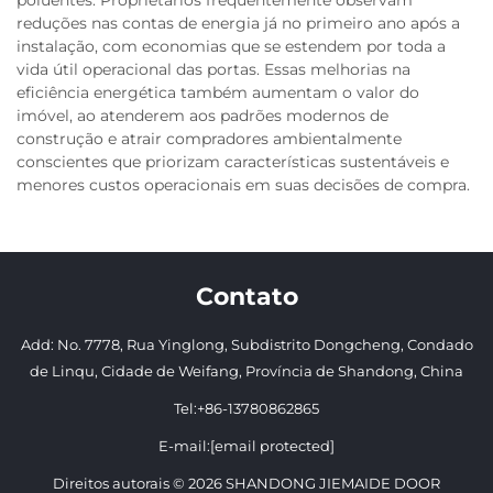
reduções nas contas de energia já no primeiro ano após a
instalação, com economias que se estendem por toda a
vida útil operacional das portas. Essas melhorias na
eficiência energética também aumentam o valor do
imóvel, ao atenderem aos padrões modernos de
construção e atrair compradores ambientalmente
conscientes que priorizam características sustentáveis e
menores custos operacionais em suas decisões de compra.
Contato
Add: No. 7778, Rua Yinglong, Subdistrito Dongcheng, Condado
de Linqu, Cidade de Weifang, Província de Shandong, China
Tel:
+86-13780862865
E-mail:
[email protected]
Direitos autorais © 2026 SHANDONG JIEMAIDE DOOR