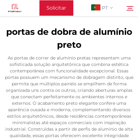
Solicitar
PT
Cotação
portas de dobra de alumínio
Página Inicial
preto
Pesquisar
Apoiar
As portas de correr de alumínio pretas representam uma
sofisticada solução arquitetônica que combina estética
contemporânea com funcionalidade excepcional. Essas
Produtos
portas possuem um mecanismo de dobragem distinto, que
permite que múltiplos painéis se empilhem de forma
organizada uns contra os outros, criando aberturas amplas
Aplicação
que conectam perfeitamente os ambientes internos e
externos. O acabamento preto elegante confere uma
aparência ousada e moderna, complementando diversos
Notícias
estilos arquitetônicos, desde residências contemporâneas
minimalistas até espaços comerciais com inspiração
industrial. Construídas a partir de perfis de alumínio de alta
Contacte-nos
qualidade, essas portas oferecem excelente integridade