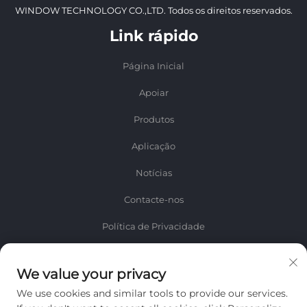
WINDOW TECHNOLOGY CO.,LTD. Todos os direitos reservados.
Link rápido
Página Inicial
Apoiar
Produtos
Aplicação
Notícias
Contacte-nos
Política de Privacidade
Informação
We value your privacy
Inscreva-se para receber nosso boletim informativo semanal
We use cookies and similar tools to provide our services.