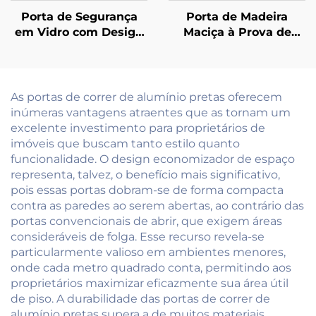
Porta de Segurança
Porta de Madeira
em Vidro com Design
Maciça à Prova de
Moderno para Hotel,
Fogo e À Prova de
Shopping e Uso
Som, com Chama
Comercial, com
Retardante de 90
Superfície Acabada
Minutos, em Madeira
As portas de correr de alumínio pretas oferecem
Classificada para Fogo
Nogueira/Cerejeira,
inúmeras vantagens atraentes que as tornam um
Interno
para Vilas e
excelente investimento para proprietários de
Residências de Alto
imóveis que buscam tanto estilo quanto
Padrão
funcionalidade. O design economizador de espaço
representa, talvez, o benefício mais significativo,
pois essas portas dobram-se de forma compacta
contra as paredes ao serem abertas, ao contrário das
portas convencionais de abrir, que exigem áreas
consideráveis de folga. Esse recurso revela-se
particularmente valioso em ambientes menores,
onde cada metro quadrado conta, permitindo aos
proprietários maximizar eficazmente sua área útil
de piso. A durabilidade das portas de correr de
alumínio pretas supera a de muitos materiais