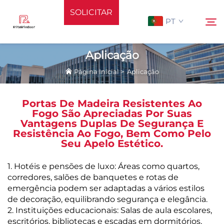
SOLICITAR
PT
ORÇAMENTO
Aplicação
Página Inicial
>
Aplicação
Página Inicial
Pesquisar
Portas De Madeira Resistentes Ao
Apoiar
Fogo São Apreciadas Por Suas
Vantagens Duplas De Segurança E
Resistência Ao Fogo, Bem Como Pelo
Produtos
Seu Apelo Estético.
1. Hotéis e pensões de luxo: Áreas como quartos,
Aplicação
corredores, salões de banquetes e rotas de
emergência podem ser adaptadas a vários estilos
Notícias
de decoração, equilibrando segurança e elegância.
2. Instituições educacionais: Salas de aula escolares,
escritórios, bibliotecas e escadas em dormitórios,