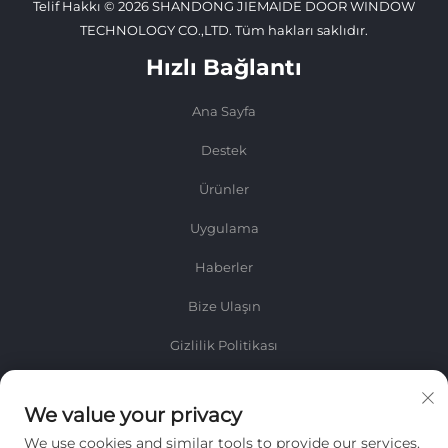
Telif Hakkı © 2026 SHANDONG JIEMAIDE DOOR WINDOW
TECHNOLOGY CO.,LTD. Tüm hakları saklıdır.
Hızlı Bağlantı
Ana Sayfa
Destek
Ürünler
Uygulama
Haberler
Bize Ulaşın
Gizlilik Politikası
Bilgi
We value your privacy
Haftalık bültenimizi almak için kaydolun
We use cookies and similar tools to provide our services.