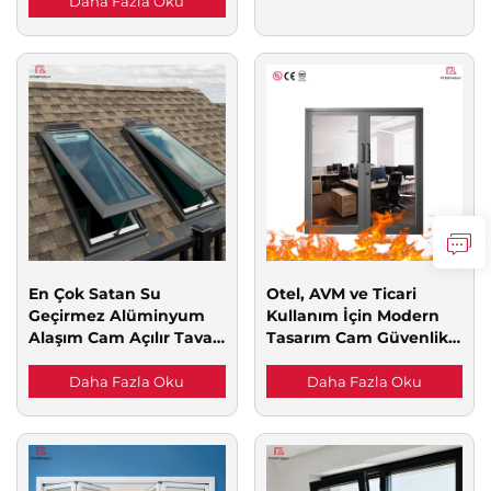
Balkon Dış Mekân Cam
Daha Fazla Oku
Sürgülü Kapılar
En Çok Satan Su
Otel, AVM ve Ticari
Geçirmez Alüminyum
Kullanım İçin Modern
Alaşım Cam Açılır Tavan
Tasarım Cam Güvenlik
Penceresi, Aydınlatmalı
Kapısı, İç Yüzeyi Yangın
Vila Otel Çatı Penceresi
Dereceli, İşlenmiş
Daha Fazla Oku
Daha Fazla Oku
Tavan Penceresi
Yüzeyli Yangın Kapısı