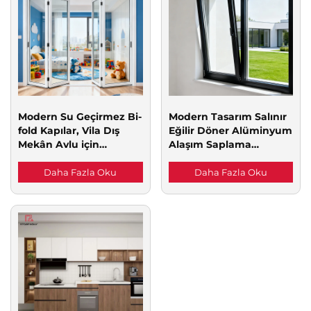
Modern Su Geçirmez Bi-
Modern Tasarım Salınır
fold Kapılar, Vila Dış
Eğilir Döner Alüminyum
Mekân Avlu için
Alaşım Saplama
Alüminyum Katlanabilir
Pencereleri, Ekstra İnce
Kapı Bölmesi, Akordeon
Çerçeveli, Ses Yalıtımlı
Daha Fazla Oku
Daha Fazla Oku
Cam Katlanır Avlu Kapı
Ekran, Isı Yalıtımı
Sistemi