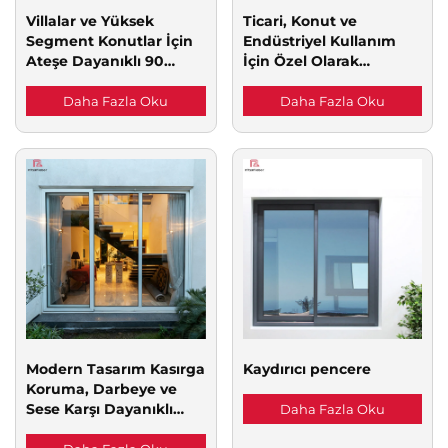
Villalar ve Yüksek
Ticari, Konut ve
Segment Konutlar İçin
Endüstriyel Kullanım
Ateşe Dayanıklı 90
İçin Özel Olarak
Dakika Yangına
Yapılandırılabilir Çoklu
Dayanıklı, Ses Yalıtımlı
Senaryolu Çelik Yangın
Daha Fazla Oku
Daha Fazla Oku
Ceviz/Kiraz Ağacı
Kapısı
Desenli Katı Ahşap Kapı
Modern Tasarım Kasırga
Kaydırıcı pencere
Koruma, Darbeye ve
Sese Karşı Dayanıklı
Daha Fazla Oku
Alüminyum Avlu Kapısı,