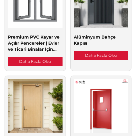
Premium PVC Kayar ve
Alüminyum Bahçe
Açılır Pencereler | Evler
Kapısı
ve Ticari Binalar İçin
Enerji Verimli Plastik
Daha Fazla Oku
Çelik Pencereler
Daha Fazla Oku