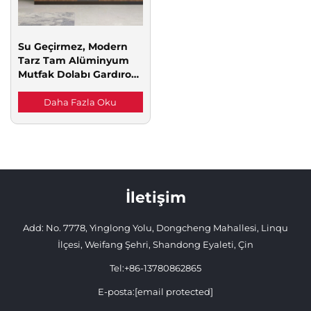
Su Geçirmez, Modern
Tarz Tam Alüminyum
Mutfak Dolabı Gardırop
Seti için Özel Üstlü
Musluk Arkası
Daha Fazla Oku
İletişim
Add: No. 7778, Yinglong Yolu, Dongcheng Mahallesi, Linqu
İlçesi, Weifang Şehri, Shandong Eyaleti, Çin
Tel:
+86-13780862865
E-posta:
[email protected]