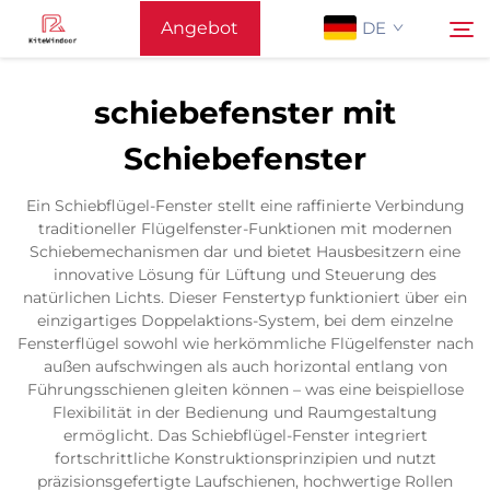
Angebot
DE
anfordern
schiebefenster mit
Startseite
Schiebefenster
Suchen
Unterstützung
Ein Schiebflügel-Fenster stellt eine raffinierte Verbindung
traditioneller Flügelfenster-Funktionen mit modernen
Schiebemechanismen dar und bietet Hausbesitzern eine
Produkte
innovative Lösung für Lüftung und Steuerung des
natürlichen Lichts. Dieser Fenstertyp funktioniert über ein
einzigartiges Doppelaktions-System, bei dem einzelne
Anwendung
Fensterflügel sowohl wie herkömmliche Flügelfenster nach
außen aufschwingen als auch horizontal entlang von
Führungsschienen gleiten können – was eine beispiellose
Nachrichten
Flexibilität in der Bedienung und Raumgestaltung
ermöglicht. Das Schiebflügel-Fenster integriert
fortschrittliche Konstruktionsprinzipien und nutzt
Kontaktieren Sie Uns
präzisionsgefertigte Laufschienen, hochwertige Rollen