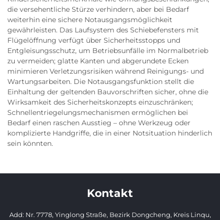
die versehentliche Stürze verhindern, aber bei Bedarf
weiterhin eine sichere Notausgangsmöglichkeit
gewährleisten. Das Laufsystem des Schiebefensters mit
Flügelöffnung verfügt über Sicherheitsstopps und
Entgleisungsschutz, um Betriebsunfälle im Normalbetrieb
zu vermeiden; glatte Kanten und abgerundete Ecken
minimieren Verletzungsrisiken während Reinigungs- und
Wartungsarbeiten. Die Notausgangsfunktion stellt die
Einhaltung der geltenden Bauvorschriften sicher, ohne die
Wirksamkeit des Sicherheitskonzepts einzuschränken;
Schnellentriegelungsmechanismen ermöglichen bei
Bedarf einen raschen Ausstieg – ohne Werkzeug oder
komplizierte Handgriffe, die in einer Notsituation hinderlich
sein könnten.
Kontakt
Add: Nr. 7778, Yinglong Straße, Bezirk Dongcheng, Kreis Linqu,