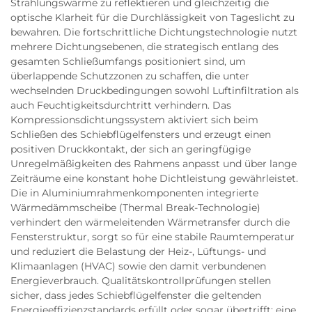
Strahlungswärme zu reflektieren und gleichzeitig die
optische Klarheit für die Durchlässigkeit von Tageslicht zu
bewahren. Die fortschrittliche Dichtungstechnologie nutzt
mehrere Dichtungsebenen, die strategisch entlang des
gesamten Schließumfangs positioniert sind, um
überlappende Schutzzonen zu schaffen, die unter
wechselnden Druckbedingungen sowohl Luftinfiltration als
auch Feuchtigkeitsdurchtritt verhindern. Das
Kompressionsdichtungssystem aktiviert sich beim
Schließen des Schiebflügelfensters und erzeugt einen
positiven Druckkontakt, der sich an geringfügige
Unregelmäßigkeiten des Rahmens anpasst und über lange
Zeiträume eine konstant hohe Dichtleistung gewährleistet.
Die in Aluminiumrahmenkomponenten integrierte
Wärmedämmscheibe (Thermal Break-Technologie)
verhindert den wärmeleitenden Wärmetransfer durch die
Fensterstruktur, sorgt so für eine stabile Raumtemperatur
und reduziert die Belastung der Heiz-, Lüftungs- und
Klimaanlagen (HVAC) sowie den damit verbundenen
Energieverbrauch. Qualitätskontrollprüfungen stellen
sicher, dass jedes Schiebflügelfenster die geltenden
Energieeffizienzstandards erfüllt oder sogar übertrifft; eine