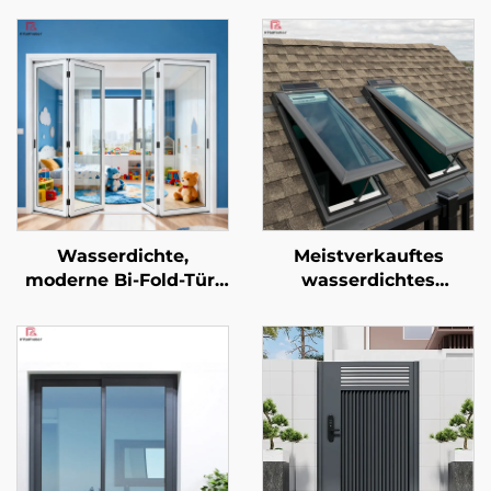
Wasserdichte,
Meistverkauftes
moderne Bi-Fold-Tür,
wasserdichtes
faltbares Aluminium-
Glasdachfenster aus
Türsystem für Villen,
Aluminiumlegierung
Außenbereich,
mit Belüftung,
Terrasse, mit Faltglas-
Tageslichteinfall, für
System
Villa und Hotel
Dachfenster