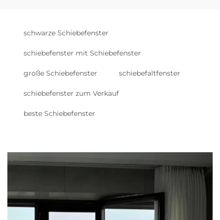
schwarze Schiebefenster
schiebefenster mit Schiebefenster
große Schiebefenster
schiebefaltfenster
schiebefenster zum Verkauf
beste Schiebefenster