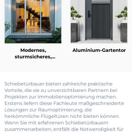
vollständig aus
Tageslichteinfall, für
Aluminium, inklusive
Villa und Hotel
Kleiderschrank
Dachfenster
Modernes,
Aluminium-Gartentor
sturmsicheres,
schlagfester,
schalldichter
Aluminium-
Schiebetürsystem für
Schiebetürbauer bieten zahlreiche praktische
Terrasse, Balkon,
Vorteile, die sie zu unverzichtbaren Partnern bei
Außenbereich, mit
Projekten zur Immobilienoptimierung machen.
Glas
Erstens liefern diese Fachleute maßgeschneiderte
Lösungen zur Raumoptimierung, die
herkömmliche Flügeltüren nicht bieten können.
Wenn Sie mit erfahrenen Schiebetürbauern
zusammenarbeiten, entfällt die Notwendigkeit für