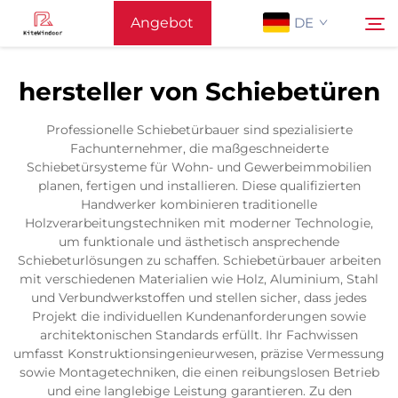
Angebot
DE
anfordern
hersteller von Schiebetüren
Startseite
Suchen
Professionelle Schiebetürbauer sind spezialisierte
Fachunternehmer, die maßgeschneiderte
Unterstützung
Schiebetürsysteme für Wohn- und Gewerbeimmobilien
planen, fertigen und installieren. Diese qualifizierten
Handwerker kombinieren traditionelle
Produkte
Holzverarbeitungstechniken mit moderner Technologie,
um funktionale und ästhetisch ansprechende
Schiebeturlösungen zu schaffen. Schiebetürbauer arbeiten
Anwendung
mit verschiedenen Materialien wie Holz, Aluminium, Stahl
und Verbundwerkstoffen und stellen sicher, dass jedes
Projekt die individuellen Kundenanforderungen sowie
Nachrichten
architektonischen Standards erfüllt. Ihr Fachwissen
umfasst Konstruktionsingenieurwesen, präzise Vermessung
sowie Montagetechniken, die einen reibungslosen Betrieb
Kontaktieren Sie Uns
und eine langlebige Leistung garantieren. Zu den