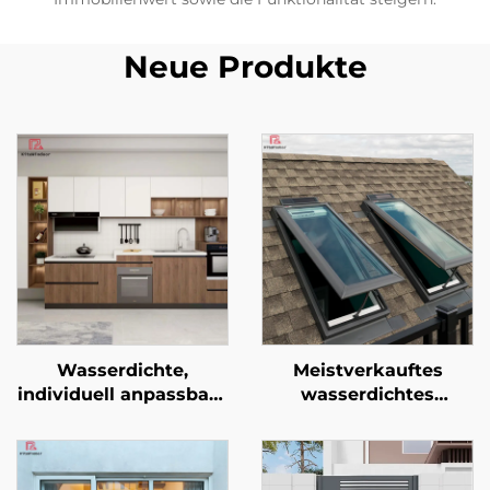
Neue Produkte
Wasserdichte,
Meistverkauftes
individuell anpassbare
wasserdichtes
Küchenzeile mit
Glasdachfenster aus
modernem
Aluminiumlegierung
Spülrückstrahler und
mit Belüftung,