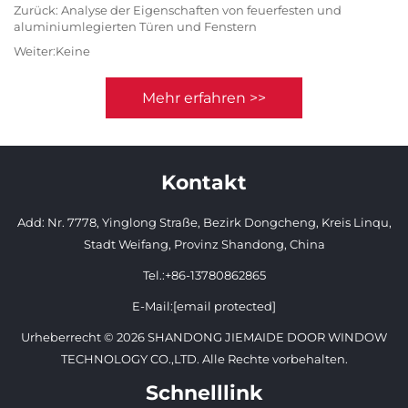
Zurück:
Analyse der Eigenschaften von feuerfesten und
aluminiumlegierten Türen und Fenstern
Weiter:
Keine
Mehr erfahren >>
Kontakt
Add: Nr. 7778, Yinglong Straße, Bezirk Dongcheng, Kreis Linqu,
Stadt Weifang, Provinz Shandong, China
Tel.:
+86-13780862865
E-Mail:
[email protected]
Urheberrecht © 2026 SHANDONG JIEMAIDE DOOR WINDOW
TECHNOLOGY CO.,LTD. Alle Rechte vorbehalten.
Schnelllink