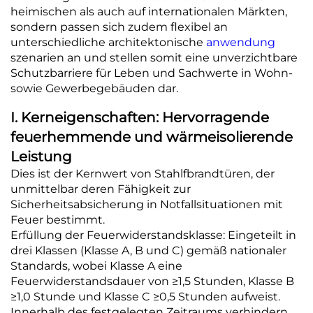
Kontaktieren Sie Uns
heimischen als auch auf internationalen Märkten,
sondern passen sich zudem flexibel an
unterschiedliche architektonische
anwendung
szenarien an und stellen somit eine unverzichtbare
Schutzbarriere für Leben und Sachwerte in Wohn-
sowie Gewerbegebäuden dar.
I. Kerneigenschaften: Hervorragende
feuerhemmende und wärmeisolierende
Leistung
Dies ist der Kernwert von Stahlfbrandtüren, der
unmittelbar deren Fähigkeit zur
Sicherheitsabsicherung in Notfallsituationen mit
Feuer bestimmt.
Erfüllung der Feuerwiderstandsklasse: Eingeteilt in
drei Klassen (Klasse A, B und C) gemäß nationaler
Standards, wobei Klasse A eine
Feuerwiderstandsdauer von ≥1,5 Stunden, Klasse B
≥1,0 Stunde und Klasse C ≥0,5 Stunden aufweist.
Innerhalb des festgelegten Zeitraums verhindern