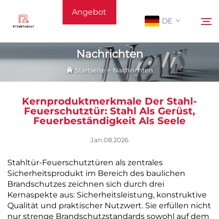
Angebot
DE
anfordern
Nachrichten
Startseite
>
Nachrichten
Startseite
Suchen
Kernproduktmerkmale Der Stahl-
Unterstützung
Feuerschutztür: Stahl Als Gerüst,
Feuerbeständigkeit Als Seele
Produkte
Jan.08.2026
Stahltür-Feuerschutztüren als zentrales
Anwendung
Sicherheitsprodukt im Bereich des baulichen
Brandschutzes zeichnen sich durch drei
Nachrichten
Kernaspekte aus: Sicherheitsleistung, konstruktive
Qualität und praktischer Nutzwert. Sie erfüllen nicht
nur strenge Brandschutzstandards sowohl auf dem