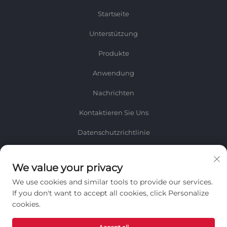
Startseite
Unterstützung
Produkte
Anwendung
Nachrichten
Kontaktieren Sie Uns
Datenschutzrichtlinie
Informationen
We value your privacy
Melden Sie sich für unseren wöchentlichen Newsletter an
We use cookies and similar tools to provide our services.
If you don't want to accept all cookies, click Personalize
cookies.