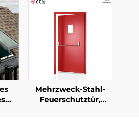
es
Mehrzweck-Stahl-
es
Feuerschutztür,
r aus
individuell anpassbar
rung
für gewerbliche,
g,
Wohn- und