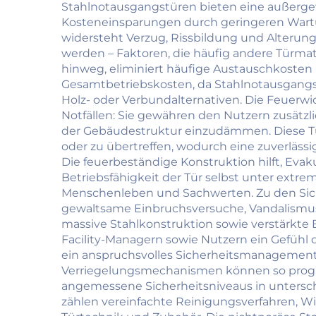
schalldicht mit sehr
un
Stahlnotausgangstüren bieten eine außergewöh
Kosteneinsparungen durch geringeren Wartu
schlankem Rahmen,
widersteht Verzug, Rissbildung und Alterun
Wärmeisolierung
i
werden – Faktoren, die häufig andere Türmate
hinweg, eliminiert häufige Austauschkosten
Gesamtbetriebskosten, da Stahlnotausgangstü
Feu
Holz- oder Verbundalternativen. Die Feuerw
Notfällen: Sie gewähren den Nutzern zusätzl
fer
der Gebäudestruktur einzudämmen. Diese Tü
oder zu übertreffen, wodurch eine zuverlässi
Die feuerbeständige Konstruktion hilft, Ev
Betriebsfähigkeit der Tür selbst unter ext
Menschenleben und Sachwerten. Zu den Sich
gewaltsame Einbruchsversuche, Vandalismus
massive Stahlkonstruktion sowie verstärkte
Facility-Managern sowie Nutzern ein Gefühl d
ein anspruchsvolles Sicherheitsmanagement, d
Verriegelungsmechanismen können so progra
angemessene Sicherheitsniveaus in untersch
zählen vereinfachte Reinigungsverfahren, Wi