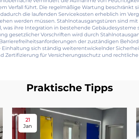
hloberfläche verhindert die Aufnahme von Feuchtigkeit,
lem Verfall führt. Die regelmäßige Wartung beschränkt
adurch die laufenden Servicekosten erheblich im Verglei
sehen werden müssen. Stahlnotausgangstüren sind mit 
 was ihre Integration in bestehende Gebäudesysteme s
ung gesetzlicher Vorschriften wird durch Stahlnotausgang
arrierefreiheitsanforderungen der zuständigen Behörden
inhaltung sich ständig weiterentwickelnder Sicherheitsv
d Zertifizierung für Versicherungsschutz und rechtlich
Praktische Tipps
21
Jan