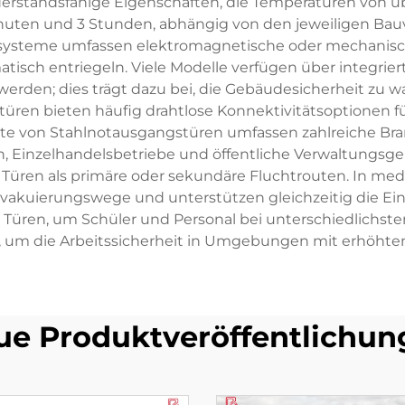
rstandsfähige Eigenschaften, die Temperaturen von üb
nuten und 3 Stunden, abhängig von den jeweiligen Bau
ngssysteme umfassen elektromagnetische oder mechanisc
sch entriegeln. Viele Modelle verfügen über integrier
werden; dies trägt dazu bei, die Gebäudesicherheit zu w
türen bieten häufig drahtlose Konnektivitätsoptionen f
ete von Stahlnotausgangstüren umfassen zahlreiche Bra
, Einzelhandelsbetriebe und öffentliche Verwaltungs
üren als primäre oder sekundäre Fluchtrouten. In med
akuierungswege und unterstützen gleichzeitig die Einh
 Türen, um Schüler und Personal bei unterschiedlichste
n, um die Arbeitssicherheit in Umgebungen mit erhöhten 
ue Produktveröffentlichun