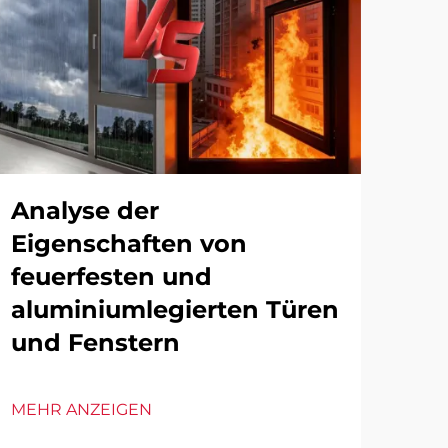
Analyse der
Di
Eigenschaften von
Al
feuerfesten und
Tü
aluminiumlegierten Türen
au
und Fenstern
un
An
ba
MEHR ANZEIGEN
st