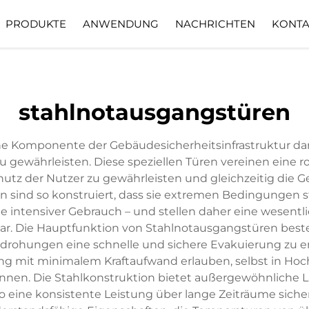
PRODUKTE
ANWENDUNG
NACHRICHTEN
KONTA
 Fragen
Herunterladen
stahlnotausgangstüren
he Komponente der Gebäudesicherheitsinfrastruktur dar 
 gewährleisten. Diese speziellen Türen vereinen eine ro
tz der Nutzer zu gewährleisten und gleichzeitig die 
n sind so konstruiert, dass sie extremen Bedingungen 
ntensiver Gebrauch – und stellen daher eine wesentlich
dar. Die Hauptfunktion von Stahlnotausgangstüren besteh
drohungen eine schnelle und sichere Evakuierung zu e
ng mit minimalem Kraftaufwand erlauben, selbst in Hoch
önnen. Die Stahlkonstruktion bietet außergewöhnliche 
o eine konsistente Leistung über lange Zeiträume sich