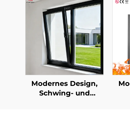
Modernes Design,
Mo
Schwing- und
Kippflügel-Fenster
Si
aus
Aluminiumlegierung,
Ei