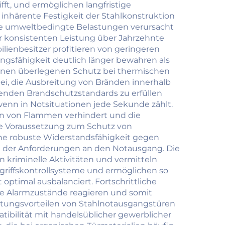
, für
Industriezwecke
fft, und ermöglichen langfristige
nhärente Festigkeit der Stahlkonstruktion
el
wie umweltbedingte Belastungen verursacht
r
ner konsistenten Leistung über Jahrzehnte
ienbesitzer profitieren von geringeren
ngsfähigkeit deutlich länger bewahren als
einen überlegenen Schutz bei thermischen
bei, die Ausbreitung von Bränden innerhalb
enden Brandschutzstandards zu erfüllen
 wenn in Notsituationen jede Sekunde zählt.
en von Flammen verhindert und die
che Voraussetzung zum Schutz von
ne robuste Widerstandsfähigkeit gegen
g der Anforderungen an den Notausgang. Die
kriminelle Aktivitäten und vermitteln
Zugriffskontrollsysteme und ermöglichen so
optimal ausbalanciert. Fortschrittliche
e Alarmzustände reagieren und somit
rtungsvorteilen von Stahlnotausgangstüren
ibilität mit handelsüblicher gewerblicher