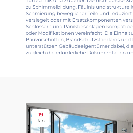
Türtechnik und Zubehör. Die nichtporöse Sta
zu Schimmelbildung, Fäulnis und strukturel
Schmierung beweglicher Teile und reduziert d
versiegelt oder mit Ersatzkomponenten ver
Schlössern und Panikbeschlägen kompatibel,
oder Modifikationen vereinfacht. Die Einhalt
Bauvorschriften, Brandschutzstandards und B
unterstützen Gebäudeeigentümer dabei, die E
zugleich die erforderliche Dokumentation un
19
Jan