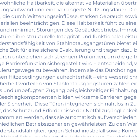
d gewerbliche
Tageslichteinfall
nliche Haltbarkeit, die alternative Materialien übertri
ngsaufwand und eine verlängerte Nutzungsdauer. Die i
Nutzung,
Villa und Hot
g, die durch Witterungseinflüsse, starken Gebrauch so
nnenliegende,
Dachfenste
rialien beeinträchtigen. Diese Haltbarkeit führt zu ei
 und minimiert Störungen des Gebäudebetriebs. Immobil
zertifizierte
ren ihre strukturelle Integrität und funktionale Leistu
erschutztür mit
iderstandsfähigkeit von Stahlnotausgangstüren bietet 
iche Zeit für eine sichere Evakuierung und tragen dazu 
tiger Oberfläche
ren unterziehen sich strengen Prüfungen, um die gelt
ge Barrierefunktion sichergestellt wird – entscheidend,
akuierungswege zu bewahren, indem sie das Durchdring
remen Hitzebedingungen aufrechterhält – eine wesentli
erheitsvorteilen von Stahlnotausgangstüren zählen ei
 und unbefugten Zugang bei gleichzeitiger Einhaltun
 Beschlagkomponenten bilden wirksame Barrieren gegen 
er Sicherheit. Diese Türen integrieren sich nahtlos in 
as Schutz und Erfordernisse der Notfallzugänglichkeit 
mmiert werden, dass sie automatisch auf verschieden
iedlichen Betriebsszenarien gewährleisten. Zu den Wa
derstandsfähigkeit gegen Schädlingsbefall sowie Kompat