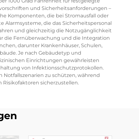
er 1000 Grad Fahrenheit für festgelegte
vorschriften und Sicherheitsanforderungen –
he Komponenten, die bei Stromausfall oder
te Alarmsysteme, die das Sicherheitspersonal
ahren und gleichzeitig die Notzugänglichkeit
ür die Fernüberwachung und die Integration
nchen, darunter Krankenhäuser, Schulen,
gebäude. Je nach Gebäudetyp und
izinischen Einrichtungen gewährleisten
altung von Infektionsschutzprotokollen.
n Notfallszenarien zu schützen, während
Risikofaktoren sicherzustellen.
gen