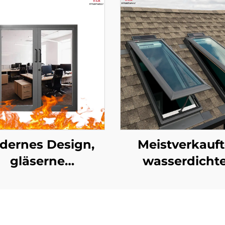
dernes Design,
Meistverkauft
gläserne
wasserdicht
cherheitstür für
Glasdachfenste
Hotel,
Aluminiumlegie
nkaufszentrum
mit Belüftun