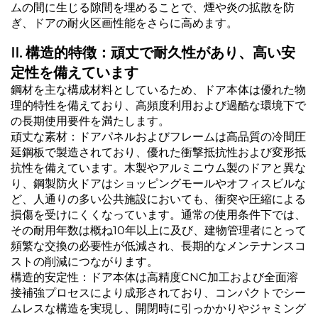
ムの間に生じる隙間を埋めることで、煙や炎の拡散を防
ぎ、ドアの耐火区画性能をさらに高めます。
II. 構造的特徴：頑丈で耐久性があり、高い安
定性を備えています
鋼材を主な構成材料としているため、ドア本体は優れた物
理的特性を備えており、高頻度利用および過酷な環境下で
の長期使用要件を満たします。
頑丈な素材：ドアパネルおよびフレームは高品質の冷間圧
延鋼板で製造されており、優れた衝撃抵抗性および変形抵
抗性を備えています。木製やアルミニウム製のドアと異な
り、鋼製防火ドアはショッピングモールやオフィスビルな
ど、人通りの多い公共施設においても、衝突や圧縮による
損傷を受けにくくなっています。通常の使用条件下では、
その耐用年数は概ね10年以上に及び、建物管理者にとって
頻繁な交換の必要性が低減され、長期的なメンテナンスコ
ストの削減につながります。
構造的安定性：ドア本体は高精度CNC加工および全面溶
接補強プロセスにより成形されており、コンパクトでシー
ムレスな構造を実現し、開閉時に引っかかりやジャミング