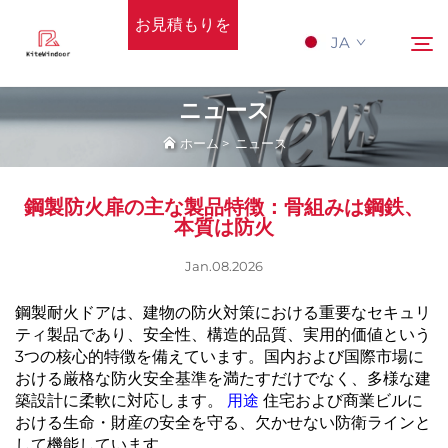
お見積もりを
JA
依頼する
ニュース
ホーム
>
ニュース
ホーム
検索
鋼製防火扉の主な製品特徴：骨組みは鋼鉄、
サポート
本質は防火
Jan.08.2026
製品
鋼製耐火ドアは、建物の防火対策における重要なセキュリ
ティ製品であり、安全性、構造的品質、実用的価値という
応用
3つの核心的特徴を備えています。国内および国際市場に
おける厳格な防火安全基準を満たすだけでなく、多様な建
Nyūsu
築設計に柔軟に対応します。
用途
住宅および商業ビルに
おける生命・財産の安全を守る、欠かせない防衛ラインと
して機能しています。