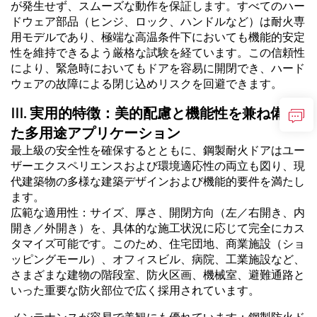
が発生せず、スムーズな動作を保証します。すべてのハー
ドウェア部品（ヒンジ、ロック、ハンドルなど）は耐火専
用モデルであり、極端な高温条件下においても機能的安定
性を維持できるよう厳格な試験を経ています。この信頼性
により、緊急時においてもドアを容易に開閉でき、ハード
ウェアの故障による閉じ込めリスクを回避できます。
III. 実用的特徴：美的配慮と機能性を兼ね備え
た多用途アプリケーション
最上級の安全性を確保するとともに、鋼製耐火ドアはユー
ザーエクスペリエンスおよび環境適応性の両立も図り、現
代建築物の多様な建築デザインおよび機能的要件を満たし
ます。
広範な適用性：サイズ、厚さ、開閉方向（左／右開き、内
開き／外開き）を、具体的な施工状況に応じて完全にカス
タマイズ可能です。このため、住宅団地、商業施設（ショ
ッピングモール）、オフィスビル、病院、工業施設など、
さまざまな建物の階段室、防火区画、機械室、避難通路と
いった重要な防火部位で広く採用されています。