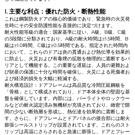
Kontakuto Us
I. 主要な利点：優れた防火・断熱性能
これは鋼製防火ドアの核心的価値であり、緊急時の火災発
生時にその安全防護性能を直接的に決定づけます。
耐火性能等級の適合：国家基準に従い、A級、B級、C級
の3段階に分類されており、A級の耐火時間は≥1.5時間、B
級は≥1.0時間、C級は≥0.5時間である。指定された時間内
において、これらのドアは炎の貫通および熱伝導を効果的
に防止し、火災および有毒煙の拡散を物理的に遮断するバ
リアとして機能する。この重要な遅延は、人員の避難およ
び財産の保護に十分な時間を確保し、火災による死傷者お
よび経済的損失を大幅に軽減する。
耐火構造設計：ドアフレームは高品質な冷間圧延鋼板を
「骨格」として構成されており、ドア本体全体の堅固な基
盤を確保しています。内部には、パーライトやロックウー
ルなどの耐火認定済み無機材が充填されており、緻密で隙
間の少ない断熱層を形成し、熱伝達を効果的に遮断しま
す。さらに、ドアフレームとドアパネルの接合部には耐火
膨張シールストリップが設置されています。これらのスト
リップは高温にさらされると急速に膨張し、ドアとフレー