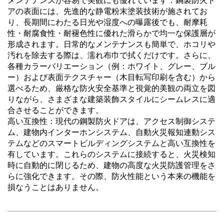
メンテナンスが容易で美観にも優れています：鋼製防火ド
アの表面には、先進的な静電粉末塗装技術が施されてお
り、長期間にわたる日光や湿度への曝露後でも、耐摩耗
性・耐腐食性・耐褪色性に優れた滑らかで均一な保護層が
形成されます。日常的なメンテナンスも簡単で、ホコリや
汚れを除去する際は、濡れ布巾で拭くだけです。さらに、
各種カラーバリエーション（例：ホワイト、グレー、ブル
ー）および表面テクスチャー（木目転写印刷を含む）から
選べるため、厳格な防火安全基準と視覚的美観の両立を図
りながら、さまざまな建築装飾スタイルにシームレスに適
合させることができます。
高い互換性：現代の鋼製防火ドアは、アクセス制御システ
ム、建物内インターホンシステム、自動火災報知連動シス
テムなどのスマートビルディングシステムと高い互換性を
有しています。これらのシステムに接続すると、火災検知
時に自動的に閉じるため、建物の高度な火災防護管理をさ
らに強化できます。その際、防火性能という本来の機能を
損なうことはありません。