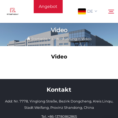
Angebot
DE
anfordern
Video
Startseite
>
Unterstützung
>
Video
Startseite
Suchen
Video
Unterstützung
Produkte
Kontakt
Anwendung
Add: Nr. 7778, Yinglong Straße, Bezirk Dongcheng, Kreis Linqu,
Nachrichten
Stadt Weifang, Provinz Shandong, China
Tel.:
+86-13780862865