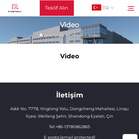
Teklif Alın
TR
Video
Ana Sayfa
>
Destek
>
Video
Ana Sayfa
Ara
Video
Destek
Ürünler
İletişim
Uygulama
Add: No. 7778, Yinglong Yolu, Dongcheng Mahallesi, Linqu
Haberler
İlçesi, Weifang Şehri, Shandong Eyaleti, Çin
Tel:
+86-13780862865
Bize Ulaşın
E-posta:
[email protected]