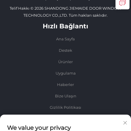
Telif Hakkı © 2026 SHANDONG JIEMAIDE DOOR WINDOW
TECHNOLOGY CO.,LTD. Tüm hakları saklıdır.
Hızlı Bağlantı
Ana Sayfa
Destek
Ürünler
Uygulama
Haberler
Bize Ulaşın
Gizlilik Politikası
Bilgi
We value your privacy