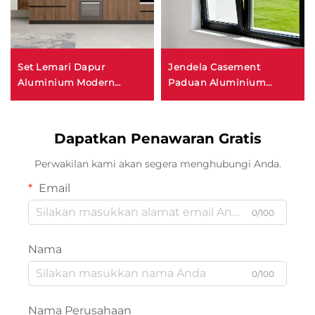
Set Lemari Dapur
Jendela Casement
Aluminium Modern
Paduan Aluminium
Tahan Air dengan
Desain Modern dengan
Backsplash Wastafel yang
Bukaan Ayun dan
Dapat Disesuaikan serta
Jungkit, Bingkai Sangat
Dapatkan Penawaran Gratis
Set Lemari Pakaian
Tipis, Kedap Suara, Layar
Protektif, serta Isolasi
Perwakilan kami akan segera menghubungi Anda.
Panas
Email
0/100
Nama
0/100
Nama Perusahaan