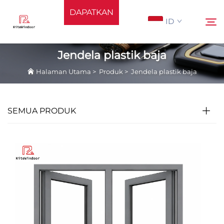
DAPATKAN
ID
PENAWARAN
Jendela plastik baja
Halaman Utama
>
Produk
>
Jendela plastik baja
Halaman Utama
Cari
Mendukung
SEMUA PRODUK
Produk
Aplikasi
Berita