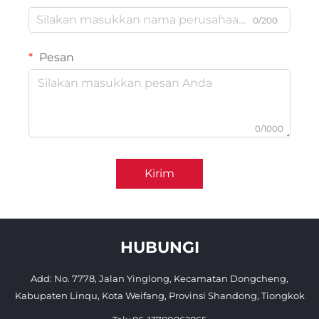
0/200
Pesan
0/1000
Kirim
HUBUNGI
Add: No. 7778, Jalan Yinglong, Kecamatan Dongcheng,
Kabupaten Linqu, Kota Weifang, Provinsi Shandong, Tiongkok