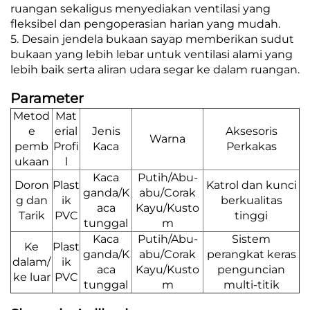
ruangan sekaligus menyediakan ventilasi yang
fleksibel dan pengoperasian harian yang mudah.
5. Desain jendela bukaan sayap memberikan sudut
bukaan yang lebih lebar untuk ventilasi alami yang
lebih baik serta aliran udara segar ke dalam ruangan.
Parameter
Metod
Mat
e
erial
Jenis
Aksesoris
Warna
pemb
Profi
Kaca
Perkakas
ukaan
l
Kaca
Putih/Abu-
Doron
Plast
Katrol dan kunci
ganda/K
abu/Corak
g dan
ik
berkualitas
aca
Kayu/Kusto
Tarik
PVC
tinggi
tunggal
m
Kaca
Putih/Abu-
Sistem
Ke
Plast
ganda/K
abu/Corak
perangkat keras
dalam/
ik
aca
Kayu/Kusto
penguncian
ke luar
PVC
tunggal
m
multi-titik