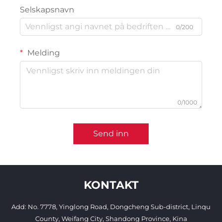
Selskapsnavn
0/200
Melding
0/1000
Send inn
KONTAKT
Add: No. 7778, Yinglong Road, Dongcheng Sub-district, Linqu
County, Weifang City, Shandong Province, Kina