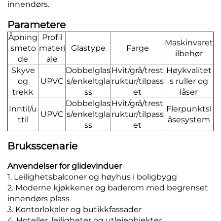
innendørs.
Parametere
Åpning
Profil
Maskinvaret
smeto
materi
Glastype
Farge
ilbehør
de
ale
Skyve
Dobbelglas
Hvit/grå/trest
Høykvalitet
og
UPVC
s/enkeltgla
ruktur/tilpass
s ruller og
trekk
ss
et
låser
Dobbelglas
Hvit/grå/trest
Inntil/u
Flerpunktsl
UPVC
s/enkeltgla
ruktur/tilpass
ttil
åsesystem
ss
et
Bruksscenarie
Anvendelser for glidevinduer
1. Leilighetsbalconer og høyhus i boligbygg
2. Moderne kjøkkener og baderom med begrenset
innendørs plass
3. Kontorlokaler og butikkfassader
4. Hoteller, leiligheter og utleieobjekter