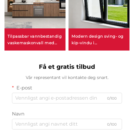
Tilpassbar vannbestandig
Modern design sving- og
vaskemaskonvall med
kip-vindu i
modern stil, fullt
aluminiumslegering,
aluminiumskjøkken med
innvendige vinduer med
garderobesett
lydisolering, skjerm og
Få et gratis tilbud
ekstra smal ramme for
varmeisolasjon
Vår representant vil kontakte deg snart.
E-post
0/100
Navn
0/100