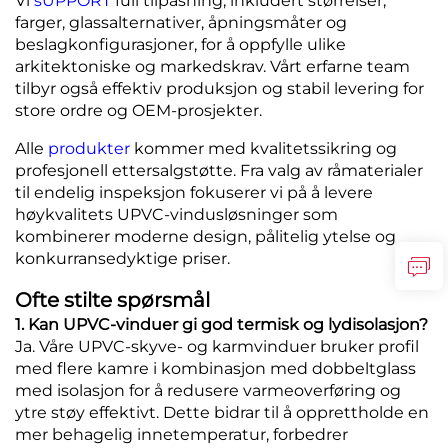
Vi
sUPPORT
full tilpasning, inkludert størrelser,
farger, glassalternativer, åpningsmåter og
beslagkonfigurasjoner, for å oppfylle ulike
arkitektoniske og markedskrav. Vårt erfarne team
tilbyr også effektiv produksjon og stabil levering for
store ordre og OEM-prosjekter.
Alle
produkter
kommer med kvalitetssikring og
profesjonell ettersalgstøtte. Fra valg av råmaterialer
til endelig inspeksjon fokuserer vi på å levere
høykvalitets UPVC-vindusløsninger som
kombinerer moderne design, pålitelig ytelse og
konkurransedyktige priser.
Ofte stilte spørsmål
1. Kan UPVC-vinduer gi god termisk og lydisolasjon?
Ja. Våre UPVC-skyve- og karmvinduer bruker profil
med flere kamre i kombinasjon med dobbeltglass
med isolasjon for å redusere varmeoverføring og
ytre støy effektivt. Dette bidrar til å opprettholde en
mer behagelig innetemperatur, forbedrer