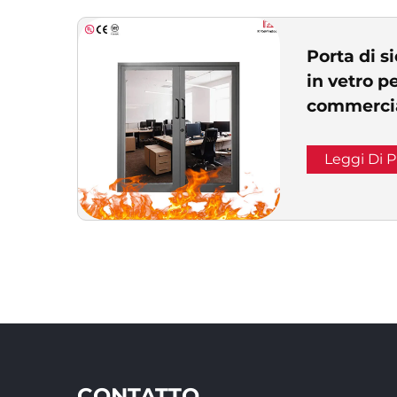
categorie
sottocatego
Porta di 
in vetro pe
commercia
commercia
tagliafuoc
Leggi Di P
con superf
CONTATTO