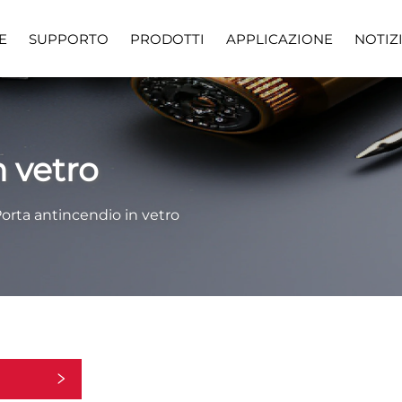
E
SUPPORTO
PRODOTTI
APPLICAZIONE
NOTIZ
requenti
Scarica
Vide
n vetro
orta antincendio in vetro