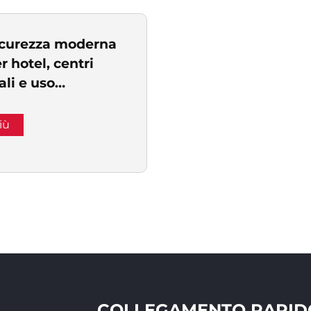
rie
sicurezza moderna
r hotel, centri
li e uso
le, porta
o finita interna
iù
icie certificata
COLLEGAMENTO RAPID