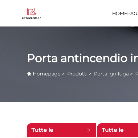
HOMEPAG
Domande F
Porta antincendio i
Homepage
>
Prodotti
>
Porta ignifuga
>
P
Tutte le
Tutte le