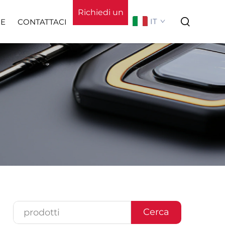
Richiedi un
IT
IE
CONTATTACI
preventivo
o
Chi Siamo
Cerca