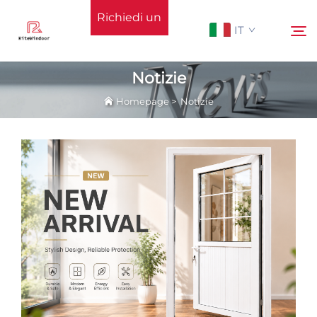
Richiedi un
IT
preventivo
Notizie
Homepage
>
Notizie
Homepage
Cerca
Supporto
Prodotti
Applicazione
Notizie