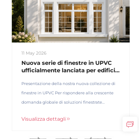
11 May 2026
Nuova serie di finestre in UPVC
ufficialmente lanciata per edifici
moderni ed energeticamente
Presentazione della nostra nuova collezione di
efficienti
finestre in UPVC Per rispondere alla crescente
domanda globale di soluzioni finestrate
energeticamente efficienti, sicure e moderne, la
Visualizza dettagli
nostra azienda ha ufficialmente lanciato una
nuova serie di finestre in UPVC, comprensiva di