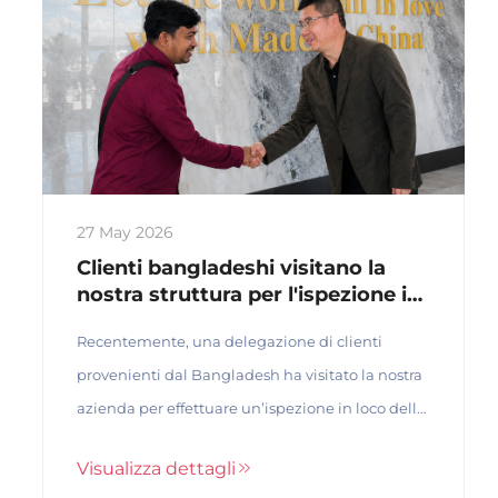
27 May 2026
Clienti bangladeshi visitano la
nostra struttura per l'ispezione in
loco dello stabilimento e
Recentemente, una delegazione di clienti
discussioni approfondite sulla
collaborazione per prodotti per
provenienti dal Bangladesh ha visitato la nostra
porte e finestre
azienda per effettuare un’ispezione in loco dello
stabilimento e per svolgere discussioni
Visualizza dettagli
approfondite riguardo a una potenziale