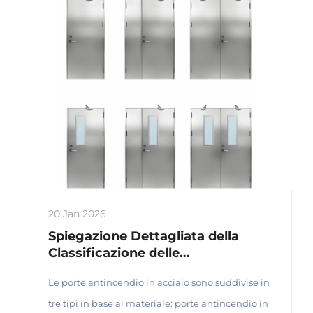
finestre scorrevoli e finestre a battente.
20 Jan 2026
Spiegazione Dettagliata della
Classificazione delle
Porte/Finestre Antincendio:
Le porte antincendio in acciaio sono suddivise in
Materiali, Vantaggi e Applicazioni
tre tipi in base al materiale: porte antincendio in