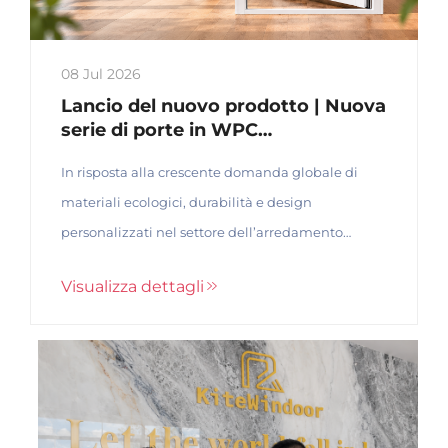
Contattaci
08 Jul 2026
Lancio del nuovo prodotto | Nuova
serie di porte in WPC
ufficialmente presentata, che offre
In risposta alla crescente domanda globale di
soluzioni per porte interne
ecologiche, durevoli e di alta
materiali ecologici, durabilità e design
qualità
personalizzati nel settore dell’arredamento
architettonico, lanciamo ufficialmente la nostra
Visualizza dettagli
nuova serie di porte in WPC (composito legno-
plastica). Questo lancio rappresenta un ...