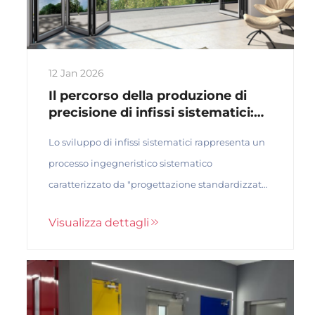
12 Jan 2026
Il percorso della produzione di
precisione di infissi sistematici:
dalla progettazione al processo
Lo sviluppo di infissi sistematici rappresenta un
produttivo standardizzato del
prodotto finito
processo ingegneristico sistematico
caratterizzato da "progettazione standardizzata,
produzione di precisione e assemblaggio
Visualizza dettagli
rigoroso". Questo approccio va oltre il semplice
assemblaggio di profili, richiedendo sei fasi
critiche...