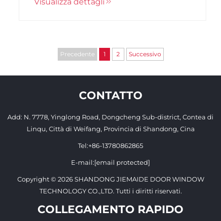
Visualizza dettagli
produzione comprende quattro fasi critiche:
selezione della materia prima, lavorazione di
precisione, nucleo...
Precedente
1
2
Successivo
CONTATTO
Add: N. 7778, Yinglong Road, Dongcheng Sub-district, Contea di
Linqu, Città di Weifang, Provincia di Shandong, Cina
Tel:
+86-13780862865
E-mail:
[email protected]
Copyright © 2026 SHANDONG JIEMAIDE DOOR WINDOW
TECHNOLOGY CO.,LTD. Tutti i diritti riservati.
COLLEGAMENTO RAPIDO