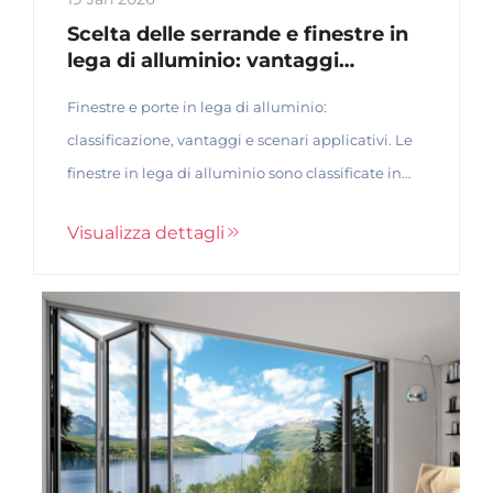
Scelta delle serrande e finestre in
lega di alluminio: vantaggi
principali e linee guida per l'uso in
Finestre e porte in lega di alluminio:
base alla classificazione
strutturale
classificazione, vantaggi e scenari applicativi. Le
finestre in lega di alluminio sono classificate in
base alla struttura del profilo e alle tecniche di
Visualizza dettagli
lavorazione, con i loro principali vantaggi che
risiedono nelle prestazioni compatibili...