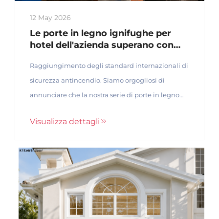
12 May 2026
Le porte in legno ignifughe per
hotel dell'azienda superano con
successo i test antincendio UL
Raggiungimento degli standard internazionali di
sicurezza antincendio. Siamo orgogliosi di
annunciare che la nostra serie di porte in legno
ignifughe per hotel ha superato con successo i
Visualizza dettagli
test antincendio UL, segnando un altro
importante traguardo nella qualità dei nostri
prodotti e nelle nostre capacità di certificazione
internazionale...