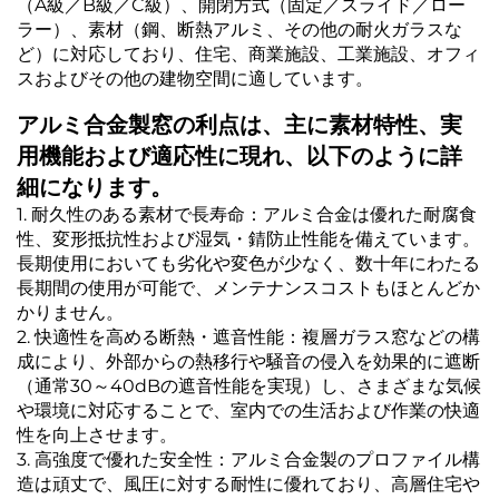
（A級／B級／C級）、開閉方式（固定／スライド／ロー
ラー）、素材（鋼、断熱アルミ、その他の耐火ガラスな
ど）に対応しており、住宅、商業施設、工業施設、オフィ
スおよびその他の建物空間に適しています。
アルミ合金製窓の利点は、主に素材特性、実
用機能および適応性に現れ、以下のように詳
細になります。
1. 耐久性のある素材で長寿命：アルミ合金は優れた耐腐食
性、変形抵抗性および湿気・錆防止性能を備えています。
長期使用においても劣化や変色が少なく、数十年にわたる
長期間の使用が可能で、メンテナンスコストもほとんどか
かりません。
2. 快適性を高める断熱・遮音性能：複層ガラス窓などの構
成により、外部からの熱移行や騒音の侵入を効果的に遮断
（通常30～40dBの遮音性能を実現）し、さまざまな気候
や環境に対応することで、室内での生活および作業の快適
性を向上させます。
3. 高強度で優れた安全性：アルミ合金製のプロファイル構
造は頑丈で、風圧に対する耐性に優れており、高層住宅や