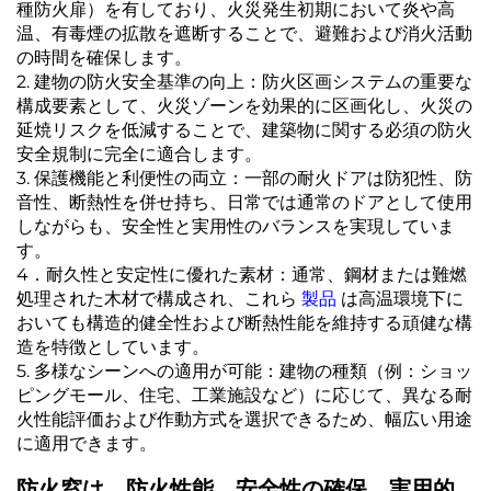
種防火扉）を有しており、火災発生初期において炎や高
Kontakuto Us
温、有毒煙の拡散を遮断することで、避難および消火活動
の時間を確保します。
2. 建物の防火安全基準の向上：防火区画システムの重要な
構成要素として、火災ゾーンを効果的に区画化し、火災の
延焼リスクを低減することで、建築物に関する必須の防火
安全規制に完全に適合します。
3. 保護機能と利便性の両立：一部の耐火ドアは防犯性、防
音性、断熱性を併せ持ち、日常では通常のドアとして使用
しながらも、安全性と実用性のバランスを実現していま
す。
4．耐久性と安定性に優れた素材：通常、鋼材または難燃
処理された木材で構成され、これら
製品
は高温環境下に
おいても構造的健全性および断熱性能を維持する頑健な構
造を特徴としています。
5. 多様なシーンへの適用が可能：建物の種類（例：ショッ
ピングモール、住宅、工業施設など）に応じて、異なる耐
火性能評価および作動方式を選択できるため、幅広い用途
に適用できます。
防火窓は、防火性能、安全性の確保、実用的