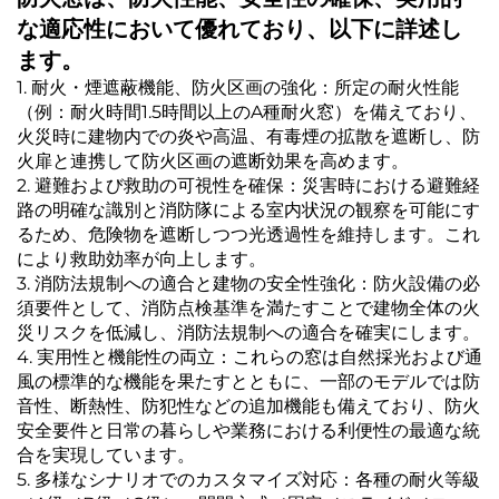
な適応性において優れており、以下に詳述し
ます。
1. 耐火・煙遮蔽機能、防火区画の強化：所定の耐火性能
（例：耐火時間1.5時間以上のA種耐火窓）を備えており、
火災時に建物内での炎や高温、有毒煙の拡散を遮断し、防
火扉と連携して防火区画の遮断効果を高めます。
2. 避難および救助の可視性を確保：災害時における避難経
路の明確な識別と消防隊による室内状況の観察を可能にす
るため、危険物を遮断しつつ光透過性を維持します。これ
により救助効率が向上します。
3. 消防法規制への適合と建物の安全性強化：防火設備の必
須要件として、消防点検基準を満たすことで建物全体の火
災リスクを低減し、消防法規制への適合を確実にします。
4. 実用性と機能性の両立：これらの窓は自然採光および通
風の標準的な機能を果たすとともに、一部のモデルでは防
音性、断熱性、防犯性などの追加機能も備えており、防火
安全要件と日常の暮らしや業務における利便性の最適な統
合を実現しています。
5. 多様なシナリオでのカスタマイズ対応：各種の耐火等級