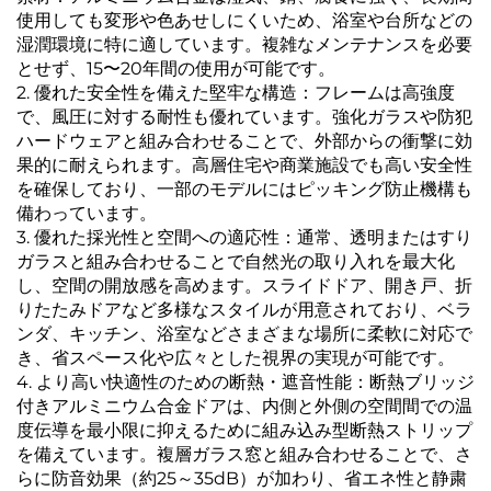
使用しても変形や色あせしにくいため、浴室や台所などの
湿潤環境に特に適しています。複雑なメンテナンスを必要
とせず、15〜20年間の使用が可能です。
2. 優れた安全性を備えた堅牢な構造：フレームは高強度
で、風圧に対する耐性も優れています。強化ガラスや防犯
ハードウェアと組み合わせることで、外部からの衝撃に効
果的に耐えられます。高層住宅や商業施設でも高い安全性
を確保しており、一部のモデルにはピッキング防止機構も
備わっています。
3. 優れた採光性と空間への適応性：通常、透明またはすり
ガラスと組み合わせることで自然光の取り入れを最大化
し、空間の開放感を高めます。スライドドア、開き戸、折
りたたみドアなど多様なスタイルが用意されており、ベラ
ンダ、キッチン、浴室などさまざまな場所に柔軟に対応で
き、省スペース化や広々とした視界の実現が可能です。
4. より高い快適性のための断熱・遮音性能：断熱ブリッジ
付きアルミニウム合金ドアは、内側と外側の空間間での温
度伝導を最小限に抑えるために組み込み型断熱ストリップ
を備えています。複層ガラス窓と組み合わせることで、さ
らに防音効果（約25～35dB）が加わり、省エネ性と静粛