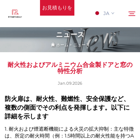
お見積もりを
JA
依頼する
ニュース
ホーム
>
ニュース
ホーム
検索
耐火性およびアルミニウム合金製ドアと窓の
サポート
特性分析
Jan.09.2026
製品
防火扉は、耐火性、難燃性、安全保護など、
応用
複数の側面でその利点を発揮します。以下に
詳細を示します
Nyūsu
1. 耐火および煙遮断機能による火災の拡大抑制：主な特徴
は、所定の耐火時間（例：1.5時間以上の耐火性能を持つA