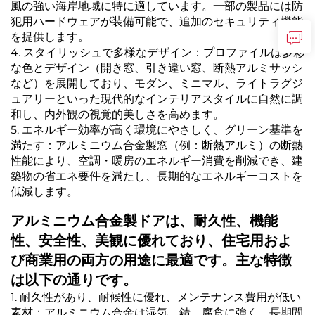
風の強い海岸地域に特に適しています。一部の製品には防
犯用ハードウェアが装備可能で、追加のセキュリティ機能
を提供します。
4. スタイリッシュで多様なデザイン：プロファイルは多彩
な色とデザイン（開き窓、引き違い窓、断熱アルミサッシ
など）を展開しており、モダン、ミニマル、ライトラグジ
ュアリーといった現代的なインテリアスタイルに自然に調
和し、内外観の視覚的美しさを高めます。
5. エネルギー効率が高く環境にやさしく、グリーン基準を
満たす：アルミニウム合金製窓（例：断熱アルミ）の断熱
性能により、空調・暖房のエネルギー消費を削減でき、建
築物の省エネ要件を満たし、長期的なエネルギーコストを
低減します。
アルミニウム合金製ドアは、耐久性、機能
性、安全性、美観に優れており、住宅用およ
び商業用の両方の用途に最適です。主な特徴
は以下の通りです。
1. 耐久性があり、耐候性に優れ、メンテナンス費用が低い
素材：アルミニウム合金は湿気、錆、腐食に強く、長期間