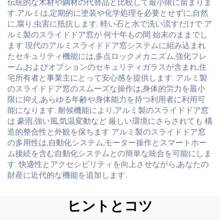
伝統的な木材や鋼材の代替品と比較して最小限に留まりま
す.アルミは,定期的に塗装や化学処理を必要とせずに,自然
に,腐り,虫害に抵抗します. 軽い石と水で洗い流すだけで ア
ルミ製のスライドドア窓が 何十年もの間 始末のままでし
ます 現代のアルミスライドドア窓システムに組み込まれ
たセキュリティ機能には,多点ロックメカニズム,強化フレ
ーム,およびオプションのセキュリティガラスが含まれ,住
宅所有者と事業主にとって安心感を提供します. アルミ製
のスライドドア窓のスムーズな操作は,身体的労力を最小
限に抑え,あらゆる年齢や身体能力を持つ利用者に利用可
能になります. 耐候機能により,アルミ製のスライドドア窓
は 豪雨,強い風,気温変動など 厳しい環境にさらされても 構
造的整合性と外観を保ちます アルミ製のスライドドア窓
の多用性は,自動化システム,モーター操作とスマートホー
ム接続を含む自動化システムとの簡単な統合を可能にしま
す. 快適性とアクセシビリティを向上させながら,あなたの
財産に近代的な機能を追加します.
ヒントとコツ