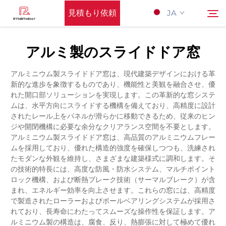
見積もり依頼
JA
アルミ製のスライドドア窓
Hōmupeーji
検索
アルミニウム製スライドドア窓は、現代建築デザインにおける革
新的な進歩を象徴するものであり、機能性と美観を融合させ、優
サポート
れた開口部ソリューションを実現します。この革新的な窓システ
ムは、水平方向にスライドする機構を備えており、高精度に設計
されたレール上をパネルが滑らかに移動できるため、従来のヒン
製品
ジや開閉機構に必要な余分なクリアランス空間を不要とします。
アルミニウム製スライドドア窓は、高品質のアルミニウムフレー
ムを採用しており、優れた構造的強度を確保しつつも、洗練され
応用
たモダンな外観を維持し、さまざまな建築様式に調和します。そ
の技術的特長には、高度な防風・防水システム、マルチポイント
ロック機構、および断熱ブレーク技術（サーマルブレーク）が含
Nyūsu
まれ、エネルギー効率を向上させます。これらの窓には、高精度
で製造されたローラーおよびボールベアリングシステムが採用さ
れており、長寿命にわたってスムーズな操作性を保証します。ア
Kontakuto Us
ルミニウム製の構造は、腐食、反り、熱膨張に対して極めて優れ