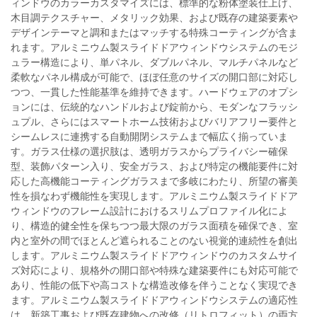
ィンドウのカラーカスタマイズには、標準的な粉体塗装仕上げ、
木目調テクスチャー、メタリック効果、および既存の建築要素や
デザインテーマと調和またはマッチする特殊コーティングが含ま
れます。アルミニウム製スライドドアウィンドウシステムのモジ
ュラー構造により、単パネル、ダブルパネル、マルチパネルなど
柔軟なパネル構成が可能で、ほぼ任意のサイズの開口部に対応し
つつ、一貫した性能基準を維持できます。ハードウェアのオプシ
ョンには、伝統的なハンドルおよび錠前から、モダンなフラッシ
ュプル、さらにはスマートホーム技術およびバリアフリー要件と
シームレスに連携する自動開閉システムまで幅広く揃っていま
す。ガラス仕様の選択肢は、透明ガラスからプライバシー確保
型、装飾パターン入り、安全ガラス、および特定の機能要件に対
応した高機能コーティングガラスまで多岐にわたり、所望の審美
性を損なわず機能性を実現します。アルミニウム製スライドドア
ウィンドウのフレーム設計におけるスリムプロファイル化によ
り、構造的健全性を保ちつつ最大限のガラス面積を確保でき、室
内と室外の間でほとんど遮られることのない視覚的連続性を創出
します。アルミニウム製スライドドアウィンドウのカスタムサイ
ズ対応により、規格外の開口部や特殊な建築要件にも対応可能で
あり、性能の低下や高コストな構造改修を伴うことなく実現でき
ます。アルミニウム製スライドドアウィンドウシステムの適応性
は、新築工事および既存建物への改修（リトロフィット）の両方