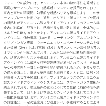
ウィンドウの設計には、アルミニウム本来の熱伝導性を遮断する
高度なサーマルブレーク（熱遮断）システムが採用されており、
室内と室外の環境間に効果的な断熱バリアを形成します。このサ
ーマルブレーク技術では、通常、ポリアミド製ストリップや同様
の断熱材がアルミニウム製スライドドアウィンドウのフレーム構
造内に戦略的に配置され、熱橋効果を最小限に抑え、全体的なエ
ネルギー性能を向上させます。アルミニウム製スライドドアウィ
ンドウには、低放射率（Low-E）コーティング、アルゴンまたは
クリプトンガス充填、ウォームエッジ・スペーサーシステムを備
えた複層（2枚）および三層（3枚）ガラスといった高性能ガラス
オプションが用意されており、これらは総合的に断熱性能を高
め、結露の発生リスクを低減します。アルミニウム製スライドド
アウィンドウには厳格な精密製造基準が適用されており、きめ細
かな公差管理と一貫した気密性能が確保されるため、不要な空気
の侵入を防止し、快適な室内温度を維持するとともに、暖房・冷
房設備への負荷を軽減します。プレミアムクラスのアルミニウム
製スライドドアウィンドウシステムには、スマートガラス技術が
統合されており、環境条件の変化に応じて自動的に熱的特性を調
整することで、日々および季節ごとのサイクルを通じてエネルギ
ー性能を最適化します。アルミニウム製スライドドアウィンドウ
の熱性能は、一定の温度および湿度レベルを維持することにより