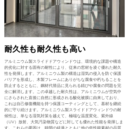
耐久性も耐久性も高い
アルミニウム製スライドドアウィンドウは、環境的な課題や構造
的劣化に対する固有の耐性により、従来の窓材を凌ぐ優れた耐久
性を発揮します。アルミニウム製の構造は湿気の侵入を防ぐ保護
バリアを形成し、木製フレームにありがちな腐食や朽ちることを
防止するとともに、鋼材代替品に見られる錆びや腐食の問題を完
全に解消します。この卓越した耐久性は、アルミニウムが空気中
にさらされた直後に自然に形成される酸化被膜に由来しており、
これは自己修復機能を持つ保護コーティングとして、基材を継続
的に守り続けます。アルミニウム製スライドドアウィンドウの耐
候性は、単なる湿気対策を越えて、極端な温度変化、紫外線
（UV）放射、大気汚染物質などに対しても優れた性能を発揮しま
す。これらの要因は、時間の経過とともに他の低性能素材の品質