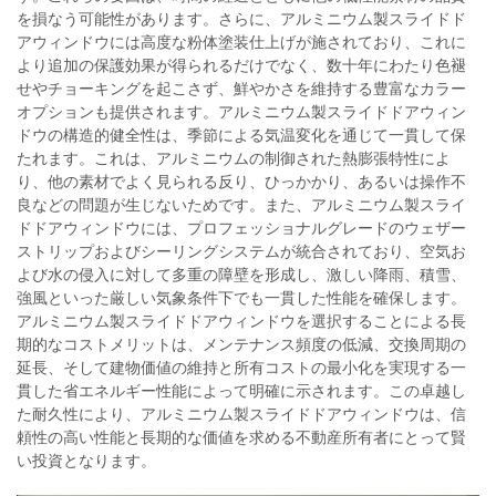
を損なう可能性があります。さらに、アルミニウム製スライドド
アウィンドウには高度な粉体塗装仕上げが施されており、これに
より追加の保護効果が得られるだけでなく、数十年にわたり色褪
せやチョーキングを起こさず、鮮やかさを維持する豊富なカラー
オプションも提供されます。アルミニウム製スライドドアウィン
ドウの構造的健全性は、季節による気温変化を通じて一貫して保
たれます。これは、アルミニウムの制御された熱膨張特性によ
り、他の素材でよく見られる反り、ひっかかり、あるいは操作不
良などの問題が生じないためです。また、アルミニウム製スライ
ドドアウィンドウには、プロフェッショナルグレードのウェザー
ストリップおよびシーリングシステムが統合されており、空気お
よび水の侵入に対して多重の障壁を形成し、激しい降雨、積雪、
強風といった厳しい気象条件下でも一貫した性能を確保します。
アルミニウム製スライドドアウィンドウを選択することによる長
期的なコストメリットは、メンテナンス頻度の低減、交換周期の
延長、そして建物価値の維持と所有コストの最小化を実現する一
貫した省エネルギー性能によって明確に示されます。この卓越し
た耐久性により、アルミニウム製スライドドアウィンドウは、信
頼性の高い性能と長期的な価値を求める不動産所有者にとって賢
い投資となります。