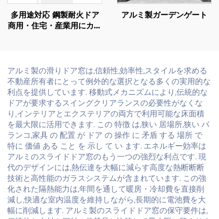
多用途対応 鋼製耐火ドア
アルミ製ガーデンゲート
商用・住宅・産業用にカス
タマイズ可能
アルミ製の滑りドア窓は,信頼性,効率性,スタイルを求める
不動産所有者にとって例外的な選択となる多くの実用的な
利点を提供しています. 移動式メカニズムにより,伝統的な
ドアが要求するスイングクリアランスの必要性がなくな
り,インテリアとエクステリアの両方で利用可能な床面積
を最大限に活用できます. この 特徴 は,狭い 居場所,狭い バ
ランコ,家具 の 配置 が ドア の 操作 に 矛盾 する 場所 で
特に 価値 ある こと を 示し て い ます. エネルギー効率は
アルミのスライドドア窓のもう一つの強烈な利点です. 現
代のデザインには,熱伝達を大幅に減らす高度な熱断断断
技術と高性能のガラスシステムが含まれています. この強
化された隔熱能力は,年間を通して暖房・冷却費を直接削
減し,快適な室内温度を維持しながら,長期的に電池費を大
幅に削減します. アルミ製のスライドドア窓の保守要件は,