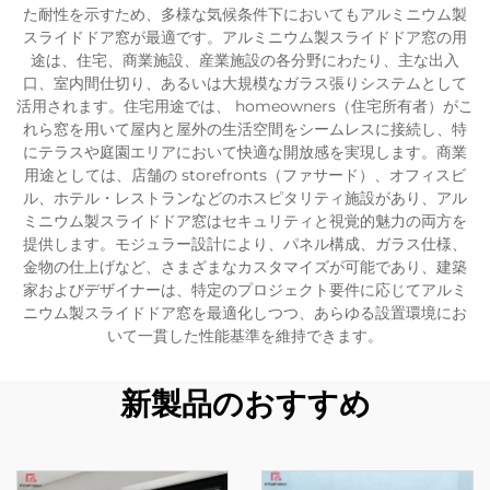
た耐性を示すため、多様な気候条件下においてもアルミニウム製
スライドドア窓が最適です。アルミニウム製スライドドア窓の用
途は、住宅、商業施設、産業施設の各分野にわたり、主な出入
口、室内間仕切り、あるいは大規模なガラス張りシステムとして
活用されます。住宅用途では、 homeowners（住宅所有者）がこ
れら窓を用いて屋内と屋外の生活空間をシームレスに接続し、特
にテラスや庭園エリアにおいて快適な開放感を実現します。商業
用途としては、店舗の storefronts（ファサード）、オフィスビ
ル、ホテル・レストランなどのホスピタリティ施設があり、アル
ミニウム製スライドドア窓はセキュリティと視覚的魅力の両方を
提供します。モジュラー設計により、パネル構成、ガラス仕様、
金物の仕上げなど、さまざまなカスタマイズが可能であり、建築
家およびデザイナーは、特定のプロジェクト要件に応じてアルミ
ニウム製スライドドア窓を最適化しつつ、あらゆる設置環境にお
いて一貫した性能基準を維持できます。
新製品のおすすめ