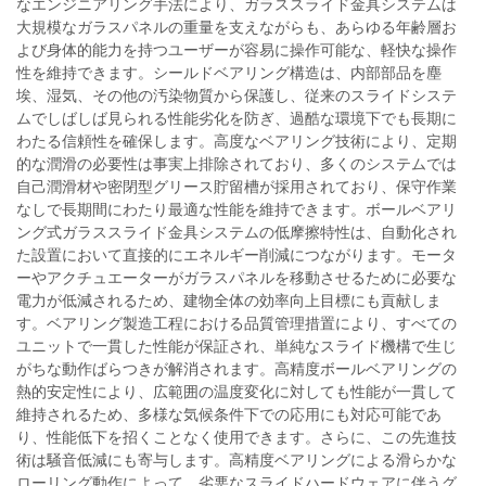
なエンジニアリング手法により、ガラススライド金具システムは
大規模なガラスパネルの重量を支えながらも、あらゆる年齢層お
よび身体的能力を持つユーザーが容易に操作可能な、軽快な操作
性を維持できます。シールドベアリング構造は、内部部品を塵
埃、湿気、その他の汚染物質から保護し、従来のスライドシステ
ムでしばしば見られる性能劣化を防ぎ、過酷な環境下でも長期に
わたる信頼性を確保します。高度なベアリング技術により、定期
的な潤滑の必要性は事実上排除されており、多くのシステムでは
自己潤滑材や密閉型グリース貯留槽が採用されており、保守作業
なしで長期間にわたり最適な性能を維持できます。ボールベアリ
ング式ガラススライド金具システムの低摩擦特性は、自動化され
た設置において直接的にエネルギー削減につながります。モータ
ーやアクチュエーターがガラスパネルを移動させるために必要な
電力が低減されるため、建物全体の効率向上目標にも貢献しま
す。ベアリング製造工程における品質管理措置により、すべての
ユニットで一貫した性能が保証され、単純なスライド機構で生じ
がちな動作ばらつきが解消されます。高精度ボールベアリングの
熱的安定性により、広範囲の温度変化に対しても性能が一貫して
維持されるため、多様な気候条件下での応用にも対応可能であ
り、性能低下を招くことなく使用できます。さらに、この先進技
術は騒音低減にも寄与します。高精度ベアリングによる滑らかな
ローリング動作によって、劣悪なスライドハードウェアに伴うグ