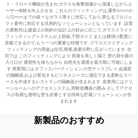
ト・クローズ機能が含まれ,ガラスを衝撃損傷から保護しながらユ
ーザー体験を向上させる. これらのフィッティングは,通常6mmか
ら12mmまでの様々なガラス厚さに対応しており,異なるプロジェ
クト要件に対応する汎用的なソリューションとなっています. 設置
の柔軟性は,建築上の制約や設計上の好みに応じて,ガラススライド
フィッティングシステムが上部線,下部ガイド,または横掛け配置に
搭載できるので,もう一つの重要な特徴です. グラススライディング
フィッティングの用途は住宅,商業,産業分野に広がっています. 住
宅では このフィッティングにより 部屋を美しく隔て 壁の扉や庭の
入り口が 透明性を保ちながら 自然光を通透を最大限に可能にしま
す 商業用には,オフィスパーティション,小売ディスプレイ,会議室
の隔離器,および変化するビジネスニーズに適応できる柔軟なスペ
ースを作成するレストランの隔離器が含まれます. 産業用にはクリ
ーンルームへのアクセスシステム,実験室機器の囲み,そしてアクセ
スが容易な透明な壁を必要とする特殊な貯蔵ソリューションが含
まれます.
新製品のおすすめ