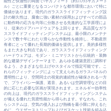
能性と快適性の両面で1平方フィート（約0.093平方メート
ル）ごとに重要となるコンパクトな都市環境において特に
価値があります。現代のガラススライドフィッティング設
計の耐久性は、腐食に強い素材の採用およびすべての部品
に動作時の応力を均等に分散させる先進的な工学原理によ
り、従来のドアハードウェアを上回ります。高品質なガラ
ススライドフィッティングシステムは、最小限のメンテナ
ンスで数十年にわたり滑らかな作動性を維持し、不動産所
有者にとって優れた長期的価値を提供します。美的多様性
もまた大きな利点であり、ガラススライドフィッティング
ハードウェアは、モダン・ミニマリストから伝統的・装飾
的な建築デザインテーマまで、あらゆる建築意匠に調和す
るよう、さまざまな仕上げやスタイルで指定可能です。こ
れらのフィッティングによって支えられるガラスパネルの
透明性により、空間同士の視覚的連続性が確保される一方
で、プライバシー保護、遮音、あるいは空調管理などの目
的に応じた必要な区画が実現されます。エネルギー効率性
の向上は、現代のガラススライドフィッティングシステム
が備える優れた気密性能から得られます。すなわち、これ
らシステムは、空気の侵入および熱橋を最小限に抑えるた
めに、ウエザーストリップおよびガスケット技術を組み込