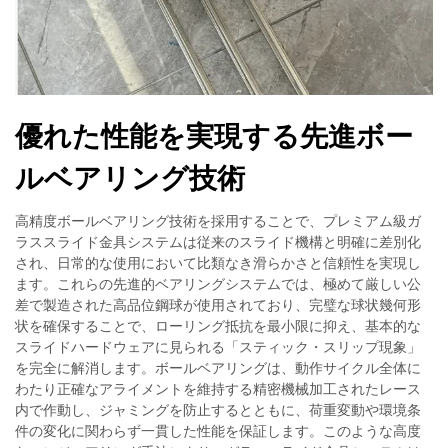
優れた性能を実現する先進ボー
ルベアリング技術
高精度ボールベアリング技術を採用することで、プレミアム級ガ
ラススライド金具システムは従来のスライド機構と明確に差別化
され、日常的な使用において比類なき滑らかさと信頼性を実現し
ます。これらの先進的ベアリングシステムでは、極めて厳しい公
差で製造された高品位鋼球が使用されており、完璧な球状幾何形
状を確保することで、ローリング抵抗を最小限に抑え、基本的な
スライドハードウェアに見られる「スティック・スリップ現象」
を完全に解消します。ボールベアリングは、動作サイクル全体に
わたり正確なアライメントを維持する精密機械加工されたレース
内で作動し、ジャミングを防止するとともに、荷重変動や環境条
件の変化に関わらず一貫した性能を保証します。このような高度