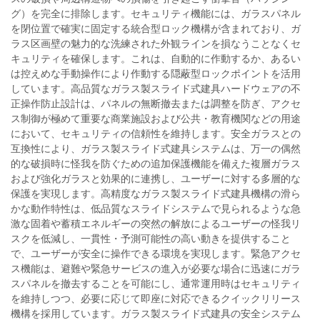
グ）を完全に排除します。セキュリティ機能には、ガラスパネル
を閉位置で確実に固定する統合型ロック機構が含まれており、ガ
ラス区画壁の魅力的な洗練された外観ラインを損なうことなくセ
キュリティを確保します。これは、自動的に作動するか、あるい
は控えめな手動操作により作動する隠蔽型ロックポイントを活用
しています。高品質なガラス製スライド式建具ハードウェアの不
正操作防止設計は、パネルの無断撤去または調整を防ぎ、アクセ
ス制御が極めて重要な商業施設および公共・教育機関などの用途
において、セキュリティの信頼性を維持します。安全ガラスとの
互換性により、ガラス製スライド式建具システムは、万一の偶然
的な破損時に怪我を防ぐための追加保護機能を備えた複層ガラス
および強化ガラスと効果的に連携し、ユーザーに対する多層的な
保護を実現します。高精度なガラス製スライド式建具機構の滑ら
かな動作特性は、低品質なスライドシステムで見られるような急
激な固着や蓄積エネルギーの突然の解放によるユーザーの怪我リ
スクを低減し、一貫性・予測可能性の高い動きを提供すること
で、ユーザーが安全に操作できる環境を実現します。緊急アクセ
ス機能は、避難や緊急サービスの進入が必要な場合に迅速にガラ
スパネルを撤去することを可能にし、通常運用時はセキュリティ
を維持しつつ、必要に応じて即座に対応できるクイックリリース
機構を採用しています。ガラス製スライド式建具の安全システム