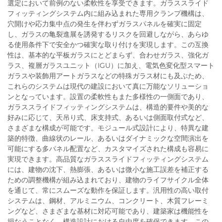
選定において前例のない柔軟性を享受できます。ガラススライド
フィッティングシステム内に組み込まれた専用クランプ機構は、
穴開けや応力集中点の発生を伴わずガラスパネルを確実に固定
し、ガラスの亀裂進展を誘発するリスクを回避しながら、あらゆ
る使用条件下で安全かつ確実な取り付けを実現します。この互換
性は、基本的な平板ガラスにとどまらず、合わせガラス、強化ガ
ラス、複層ガラスユニット（IGU）に加え、電気色変化型スマート
ガラスや装飾用アートガラスなどの特殊ガラス材にも及ぶため、
これらのシステムは現代の建設において真に万能なソリューショ
ンとなっています。設置の柔軟性もまた多様性の一側面であり、
ガラススライドフィッティングシステムは、構造的要件や美的な
好みに応じて、天吊り式、床支持式、あるいは側面取付式など、
さまざまな構成が可能です。モジュール式設計により、特異な建
築的特徴、曲線状のレール、あるいはダイナミックな空間演出を
可能にする多パネル配置など、カスタマイズされた構成も容易に
実現できます。高品質なガラススライドフィッティングシステム
には、建物の沈下、熱膨張、あるいは微小な施工誤差を補正する
ための調整機構が組み込まれており、建物のライフサイクル全体
を通じて、常にスムーズな動作を保証します。汎用性の高い取付
システムは、鋼材、アルミニウム、コンクリート、木質フレーミ
ングなど、さまざまな基材に対応可能であり、建築家は機能性を
損なうことなく、構造設計における自由度を確保できます。この