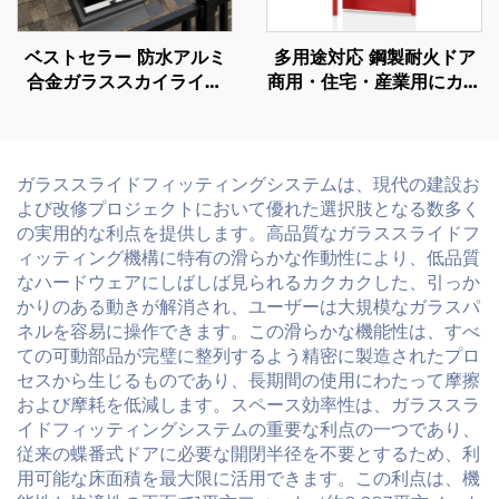
ベストセラー 防水アルミ
多用途対応 鋼製耐火ドア
合金ガラススカイライト
商用・住宅・産業用にカス
換気機能付き昼光採光 別
タマイズ可能
荘・ホテル用屋根窓スカイ
ライト
ガラススライドフィッティングシステムは、現代の建設お
よび改修プロジェクトにおいて優れた選択肢となる数多く
の実用的な利点を提供します。高品質なガラススライドフ
ィッティング機構に特有の滑らかな作動性により、低品質
なハードウェアにしばしば見られるカクカクした、引っか
かりのある動きが解消され、ユーザーは大規模なガラスパ
ネルを容易に操作できます。この滑らかな機能性は、すべ
ての可動部品が完璧に整列するよう精密に製造されたプロ
セスから生じるものであり、長期間の使用にわたって摩擦
および摩耗を低減します。スペース効率性は、ガラススラ
イドフィッティングシステムの重要な利点の一つであり、
従来の蝶番式ドアに必要な開閉半径を不要とするため、利
用可能な床面積を最大限に活用できます。この利点は、機