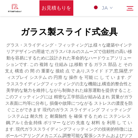
お見積もりを
JA
依頼する
ガラス製スライド式金具
Hōmupeーji
検索
グラス・スライディング・フィッティングは,様々な建築やインテ
リアデザインの用途で,ガラスパネルのスムーズで信頼性の高い移
サポート
動を容易にするために設計された革命的なハードウェアソリュー
ションです. この 複雑 な 仕組み は,移動 する ガラス 部品 と その
支え 構造 の 間 の 重要な 接続 点 で あり,スライド ドア,窓,隔壁,デ
製品
ィスプレイ システム の 円滑 な 操作 を 可能 に し て い ます. グ
ラススライディングフィッティングの主な機能は,構造的整合性と
美学的な魅力を維持しながら制御された線形運動を提供すること.
応用
このフィッティングには 精密な工学部品が組み込まれ 質量がガラ
ス表面に均等に分布し 損傷や故障につながる ストレスの濃度を防
ぐことができます 現代のガラス スライディング フィッティング
Nyūsu
システムは 耐久性 と 耐腐蝕性 を 確保 する ため に ステンレス
鋼,アルミ合金,特殊 ポリマー などの 先進 な 材料 を 利用 し て い
ます. 現代ガラススライディングフィッティングの技術的特徴には,
Kontakuto Us
ボールベアリングメカニズム,調整可能な緊張システム,およびソフ