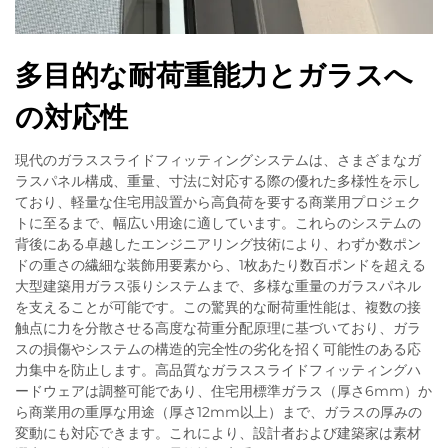
多目的な耐荷重能力とガラスへ
の対応性
現代のガラススライドフィッティングシステムは、さまざまなガ
ラスパネル構成、重量、寸法に対応する際の優れた多様性を示し
ており、軽量な住宅用設置から高負荷を要する商業用プロジェク
トに至るまで、幅広い用途に適しています。これらのシステムの
背後にある卓越したエンジニアリング技術により、わずか数ポン
ドの重さの繊細な装飾用要素から、1枚あたり数百ポンドを超える
大型建築用ガラス張りシステムまで、多様な重量のガラスパネル
を支えることが可能です。この驚異的な耐荷重性能は、複数の接
触点に力を分散させる高度な荷重分配原理に基づいており、ガラ
スの損傷やシステムの構造的完全性の劣化を招く可能性のある応
力集中を防止します。高品質なガラススライドフィッティングハ
ードウェアは調整可能であり、住宅用標準ガラス（厚さ6mm）か
ら商業用の重厚な用途（厚さ12mm以上）まで、ガラスの厚みの
変動にも対応できます。これにより、設計者および建築家は素材