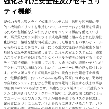
強化された安全性及びセキュリ
ティ機能
現代のガラス製スライド式建具システムは、透明な区画壁の美
的・機能的メリットを維持しつつ、ユーザーおよび財産を保護す
るための包括的な安全性およびセキュリティ機能を備えていま
す。高品質なガラス製スライド式建具機構に組み込まれた脱線防
止技術は、極端な横方向荷重が加わった場合でもパネルがレール
から外れることを防ぎ、落下による重大な怪我や財産被害を招く
危険な状況を未然に回避します。これらの安全システムは、通常
のスライド動作を妨げることなくパネルを確実に保持する「ポジ
ティブ保持機能」を採用しており、人通りの多い環境や子どもが
アクセス可能な場所などにおいて、ユーザーに安心感を提供しま
す。ガラス製スライド式建具の設計に統合された緊急停止機構
は、危機的状況においてパネルの移動を即座に停止させ、避難時
や自動化システムにおける予期せぬ停電時に発生する挟まれ事故
や衝突 hazards を防ぎます。高度なガラス製スライド式建具シス
テムに採用されたソフトクローズ技術は、急激な閉じ動作によっ
てユーザーおよびガラスパネルが損傷を受けるリスクを軽減し、
閉位置に近づくにつれてパネルを徐々に減速させることで、ガラ
スの破損や周辺構造物への損傷を引き起こす衝撃音（バッシン