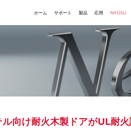
ホーム
サポート
製品
応用
NYŪSU
問
ダウンロード
動画
テル向け耐火木製ドアがUL耐火