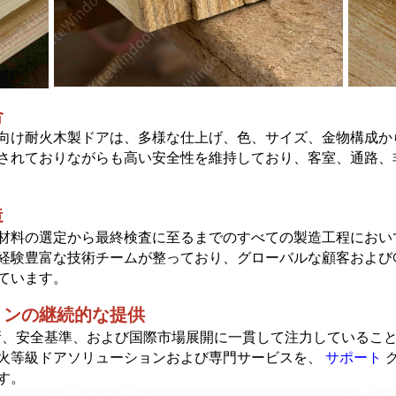
合
向け耐火木製ドアは、多様な仕上げ、色、サイズ、金物構成か
されておりながらも高い安全性を維持しており、客室、通路、
造
材料の選定から最終検査に至るまでのすべての製造工程におい
経験豊富な技術チームが整っており、グローバルな顧客および
ています。
ョンの継続的な提供
新、安全基準、および国際市場展開に一貫して注力しているこ
火等級ドアソリューションおよび専門サービスを、
サポート
す。