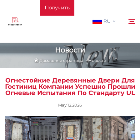
Получить
RU
расчёт
стоимости
Новости
Домашняя страница
>
Новости
Домашняя страница
Поиск
Огнестойкие Деревянные Двери Для
Поддерживать
Гостиниц Компании Успешно Прошли
Огневые Испытания По Стандарту UL
Продукция
May.12.2026
Применение