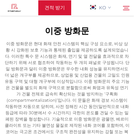
견적 받기
KO
이중 방화문
홈페이지
검색
이중 방화문은 현대 화재 안전 시스템의 핵심 구성 요소로, 비상 상
황 시 강화된 보호 기능과 통제된 출입을 제공하도록 설계되었습니
지원하다
다. 이러한 특수 문 시스템은 화재, 연기 및 열 전달을 효과적으로 차
단하기 위해 서로 협조하여 작동하는 두 개의 패널로 구성됩니다. 단
일 방화문과 달리 이중 방화문은 우수한 내화 성능을 유지하면서도
제품
더 넓은 개구부를 제공하므로, 상업용 및 산업용 건물의 고밀도 인원
유동 구역 및 대형 개구부에 이상적입니다. 이중 방화문의 주요 기능
은 건물을 별도의 화재 구역으로 분할함으로써 화염과 유독성 연기
응용 프로그램
가 건물 전체로 급속히 확산되는 것을 방지하는 ‘구획화
(compartmentalization)’입니다. 이 문들은 화재 경보 시스템이
작동하면 자동으로 닫히며, 사전 정해진 시간 동안(일반적으로 내화
뉴스
등급에 따라 30분에서 수 시간까지) 극한의 온도를 견딜 수 있는 밀
폐된 장벽을 형성합니다. 기술적으로 이중 방화문은 광물면, 베르미
큘라이트 또는 기타 불연성 물질로 제작된 내화 코어를 포함하며, 이
문의하기
코어는 극고온 조건에서도 구조적 완전성을 유지하는 강철 또는 복