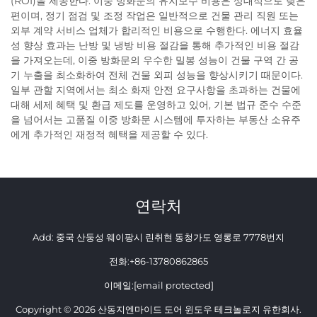
(ROI)을 제공한다. 이중 방화문의 유지보수 비용은 상대적으로 낮은
편이며, 정기 점검 및 조정 작업은 일반적으로 건물 관리 직원 또는
외부 계약 서비스 업체가 합리적인 비용으로 수행한다. 에너지 효율
성 향상 효과는 난방 및 냉방 비용 절감을 통해 추가적인 비용 절감
을 가져오는데, 이중 방화문의 우수한 밀봉 성능이 건물 구역 간 공
기 누출을 최소화하여 전체 건물 외피 성능을 향상시키기 때문이다.
일부 관할 지역에서는 최소 화재 안전 요구사항을 초과하는 건물에
대해 세제 혜택 및 환급 제도를 운영하고 있어, 기본 법규 준수 수준
을 넘어서는 고품질 이중 방화문 시스템에 투자하는 부동산 소유주
에게 추가적인 재정적 혜택을 제공할 수 있다.
연락처
Add: 중국 산둥성 웨이팡시 린취현 동청가도 영롱로 7778번지
전화:
+86-13780862865
이메일:
[email protected]
Copyright © 2026 산동지엔마이드 도어 윈도우 테크놀로지 유한회사.