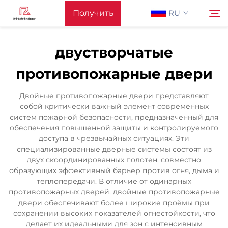
Получить
RU
предложение
двустворчатые
Главная Страница
противопожарные двери
Поиск
Поддерживать
Двойные противопожарные двери представляют
собой критически важный элемент современных
систем пожарной безопасности, предназначенный для
Produkty
обеспечения повышенной защиты и контролируемого
доступа в чрезвычайных ситуациях. Эти
специализированные дверные системы состоят из
Применение
двух скоординированных полотен, совместно
образующих эффективный барьер против огня, дыма и
теплопередачи. В отличие от одинарных
Новости
противопожарных дверей, двойные противопожарные
двери обеспечивают более широкие проёмы при
сохранении высоких показателей огнестойкости, что
Связаться С Нами
делает их идеальными для зон с интенсивным