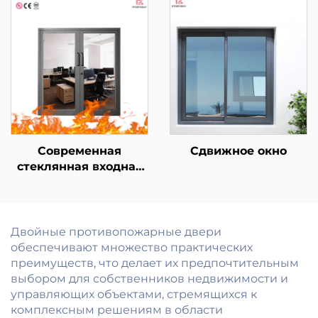
алюминиевый
тонкой рамой,
кухонный гарнитур и
звукоизоляцией,
шкаф по
экраном и
индивидуальный
теплоизоляцией
заказ
Современная
Сдвижное окно
стеклянная входная
дверь повышенной
безопасности для
отеля, торгового
центра,
Двойные противопожарные двери
коммерческого
обеспечивают множество практических
использования,
преимуществ, что делает их предпочтительным
внутренняя
выбором для собственников недвижимости и
противопожарная
управляющих объектами, стремящихся к
дверь с готовой
комплексным решениям в области