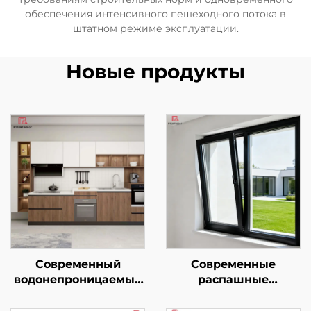
обеспечения интенсивного пешеходного потока в
штатном режиме эксплуатации.
Новые продукты
Современный
Современные
водонепроницаемый
распашные
фартук для мойки,
поворотно-откидные
полностью
алюминиевые окна с