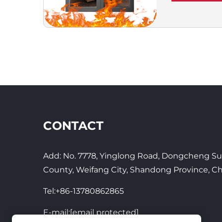
afgewerkt
branddeu
CONTACT
Add: No. 7778, Yinglong Road, Dongcheng Sub
County, Weifang City, Shandong Province, C
Tel:
+86-13780862865
E-mail:
[email protected]