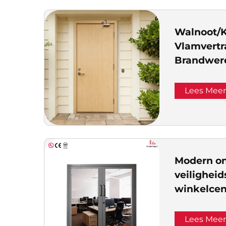
ondercatego
Walnoot/
Vlamvertr
Brandwere
Brandveil
Deur voor 
Lees Mee
Woninge
Modern on
veiligheid
winkelcen
commercie
interne b
Lees Mee