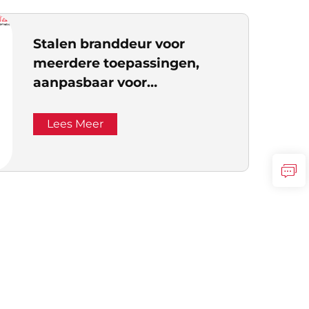
Stalen branddeur voor
meerdere toepassingen,
aanpasbaar voor
commercieel, residentieel
en industrieel gebruik
Lees Meer