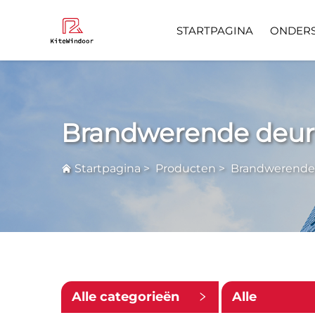
STARTPAGINA
ONDER
Veelgestelde 
Brandwerende deur
Startpagina
>
Producten
>
Brandwerende
Alle categorieën
Alle