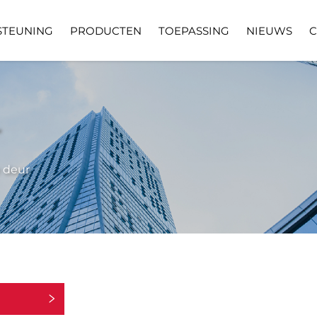
STEUNING
PRODUCTEN
TOEPASSING
NIEUWS
C
Vragen
Downloaden
V
 deur