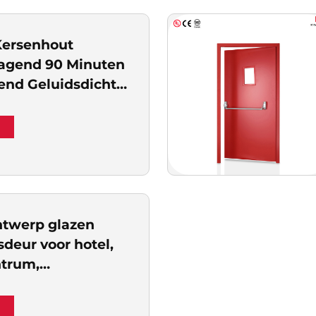
rieën
Kersenhout
agend 90 Minuten
nd Geluidsdicht
ig Massief Houten
Villas en Luxe
r
n
twerp glazen
sdeur voor hotel,
trum,
el gebruik,
randwerende
r