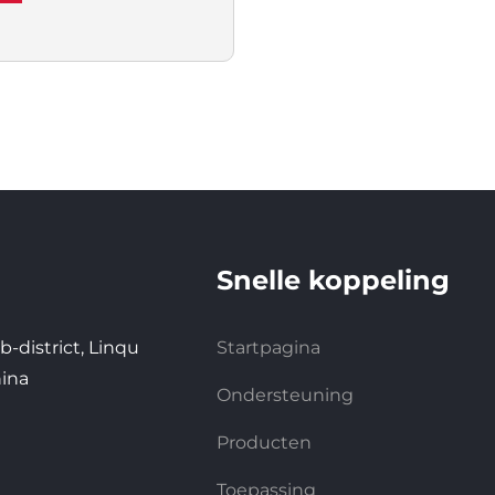
e oppervlakte
r
Snelle koppeling
-district, Linqu
Startpagina
hina
Ondersteuning
Producten
Toepassing