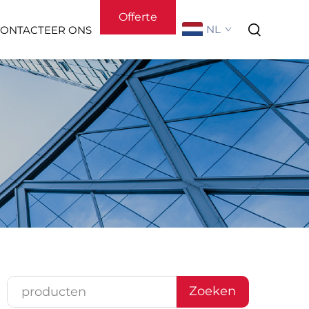
Offerte
NL
ONTACTEER ONS
aanvragen
ideo
Over Ons
Zoeken