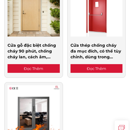
Liên Hệ Chúng Tôi
Cửa gỗ đặc biệt chống
Cửa thép chống cháy
cháy 90 phút, chống
đa mục đích, có thể tùy
cháy lan, cách âm,
chỉnh, dùng trong
bằng gỗ óc chó/gỗ anh
thương mại, dân dụng
đào cho biệt thự và nhà
và công nghiệp
Đọc Thêm
Đọc Thêm
ở cao cấp