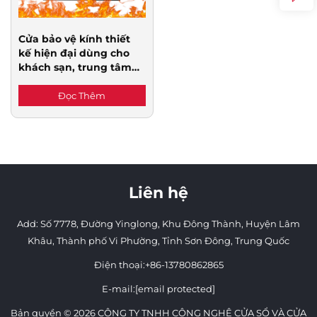
Cửa bảo vệ kính thiết
kế hiện đại dùng cho
khách sạn, trung tâm
thương mại, cửa chống
cháy đạt tiêu chuẩn, bề
Đọc Thêm
mặt hoàn thiện
Liên hệ
Add: Số 7778, Đường Yinglong, Khu Đông Thành, Huyện Lâm
Khâu, Thành phố Vi Phường, Tỉnh Sơn Đông, Trung Quốc
Điện thoại:
+86-13780862865
E-mail:
[email protected]
Bản quyền © 2026 CÔNG TY TNHH CÔNG NGHỆ CỬA SỔ VÀ CỬA