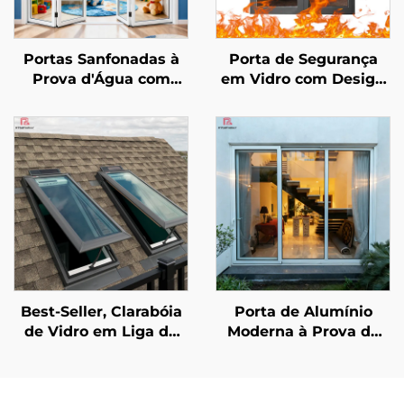
Portas Sanfonadas à
Porta de Segurança
Prova d'Água com
em Vidro com Design
Design Moderno,
Moderno para Hotel,
Sistema de Porta
Shopping e Uso
Sanfonada de
Comercial, com
Alumínio Externa para
Superfície Acabada
Varanda de Vila com
Classificada para Fogo
Divisória Dobrável de
Interno
Vidro
Best-Seller, Clarabóia
Porta de Alumínio
de Vidro em Liga de
Moderna à Prova de
Alumínio Impermeável
Furacão, com Impacto
com Ventilação e Luz
e Isolamento Acústico,
Natural, Janela para
para Varanda Externa