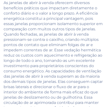
Telhado de Vila e Hotel
ao Ar Livre com Portas
As janelas de abrir à venda oferecem diversos
de Correr de Vidro
benefícios práticos que impactam diretamente o
conforto diário e o valor a longo prazo. A eficiência
energética constitui a principal vantagem, pois
essas janelas proporcionam isolamento superior em
comparação com muitos outros tipos de janelas.
Quando fechadas, as janelas de abrir à venda
pressionam-se contra o caixilho, criando múltiplos
pontos de contato que eliminam folgas de ar e
impedem correntes de ar. Esse vedação hermética
reduz os custos com aquecimento e refrigeração ao
longo de todo o ano, tornando-as um excelente
investimento para proprietários conscientes do
consumo energético. As capacidades de ventilação
das janelas de abrir à venda superam as da maioria
dos demais tipos de janelas. Elas conseguem captar
brisas laterais e direcionar o fluxo de ar para o
interior do ambiente de forma mais eficaz do que
janelas de deslizamento ou de guilhotina. Essa
circulação de ar aprimorada contribui para manter