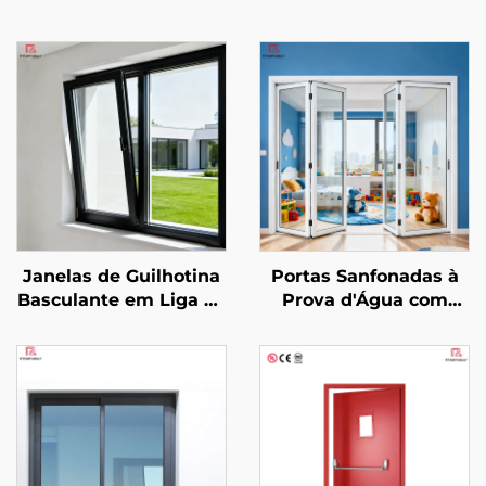
Janelas de Guilhotina
Portas Sanfonadas à
Basculante em Liga de
Prova d'Água com
Alumínio com Design
Design Moderno,
Moderno, com Tela
Sistema de Porta
Silenciosa e Moldura
Sanfonada de
Extrafina para
Alumínio Externa para
Isolamento Térmico
Varanda de Vila com
Divisória Dobrável de
Vidro