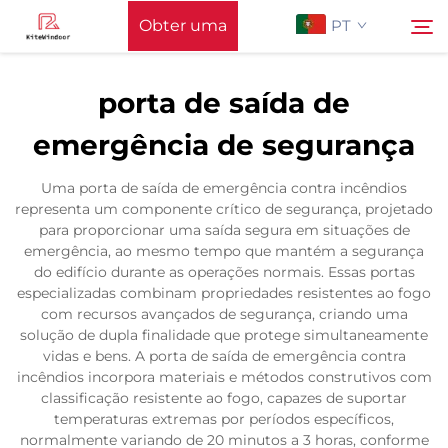
Obter uma
PT
Cotação
porta de saída de
Página Inicial
emergência de segurança
Pesquisar
Apoiar
Uma porta de saída de emergência contra incêndios
representa um componente crítico de segurança, projetado
para proporcionar uma saída segura em situações de
Produtos
emergência, ao mesmo tempo que mantém a segurança
do edifício durante as operações normais. Essas portas
especializadas combinam propriedades resistentes ao fogo
Aplicação
com recursos avançados de segurança, criando uma
solução de dupla finalidade que protege simultaneamente
vidas e bens. A porta de saída de emergência contra
Notícias
incêndios incorpora materiais e métodos construtivos com
classificação resistente ao fogo, capazes de suportar
temperaturas extremas por períodos específicos,
Entre em Contato
normalmente variando de 20 minutos a 3 horas, conforme