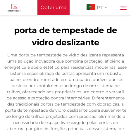
Obter uma
PT
Cotação
porta de tempestade de
Página Inicial
vidro deslizante
Pesquisar
Apoiar
Uma porta de tempestade de vidro deslizante representa
uma solução inovadora que combina proteção, eficiência
energética e apelo estético para residências modernas. Esse
Produtos
sistema especializado de portas apresenta um robusto
painel de vidro montado em um quadro durável que se
desloca horizontalmente ao longo de um sistema de
Aplicação
trilhos, oferecendo aos proprietários um controle versátil
de acesso e proteção contra intempéries. Diferentemente
das tradicionais portas de tempestade com dobradiças, a
Notícias
porta de tempestade de vidro deslizante opera suavemente
ao longo de trilhos projetados com precisão, eliminando a
necessidade de espaço livre exigido pelas portas de
Contacte-nos
abertura por giro. As funções principais desse sistema de