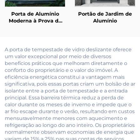
Porta de Alumínio
Portão de Jardim de
Moderna à Prova de
Alumínio
Furacão, com Impacto
e Isolamento Acústico,
para Varanda Externa
ao Ar Livre com Portas
A porta de tempestade de vidro deslizante oferece
de Correr de Vidro
um valor excepcional por meio de diversos
benefícios práticos que melhoram diretamente o
conforto do proprietário e o valor do imóvel. A
eficiência energética constitui a vantagem mais
significativa, pois essas portas criam um bolsão de ar
isolante entre a porta de tempestade e a entrada
principal. Essa barreira térmica reduz a perda de
calor durante os meses de inverno e impede que o
ar frio escape durante o verão, resultando em custos
mensuravelmente menores com aquecimento e
refrigeração ao longo do ano inteiro. Os proprietários
normalmente observam economias de energia que
variam de 15% a 25% nas suas contas de serviços