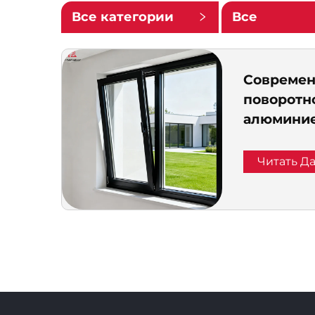
Все категории
Все
подкатегор
Современ
поворотн
алюминие
тонкой ра
звукоизо
Читать Д
и теплои