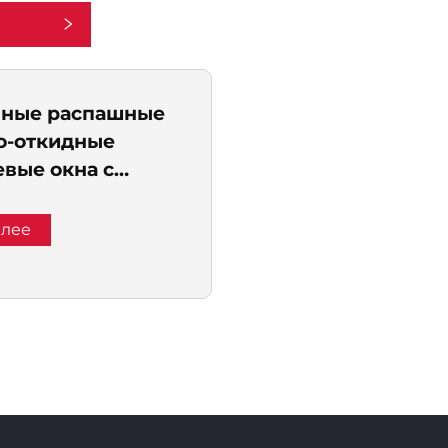
ии
ные распашные
о-откидные
вые окна с
мой,
ляцией, экраном
алее
золяцией