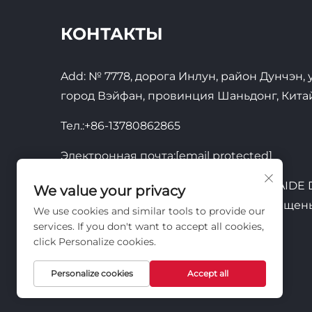
КОНТАКТЫ
Add: № 7778, дорога Инлун, район Дунчэн,
город Вэйфан, провинция Шаньдонг, Кита
Тел.:
+86-13780862865
Электронная почта:
[email protected]
© 2026, КОМПАНИЯ SHANDONG JIEMAID
We value your privacy
TECHNOLOGY CO.,LTD. Все права защищен
We use cookies and similar tools to provide our
services. If you don't want to accept all cookies,
click Personalize cookies.
Personalize cookies
Accept all