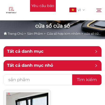
Yêu cầu báo
VI
giá
cửa sổ cửa sổ
Trang Chủ
>
Sản Phẩm
>
Cửa sổ hợp kim nhôm
>
cửa sổ cửa sổ
Trang Chủ
Tìm kiếm
Ủng hộ
Tất cả danh mục
Sản Phẩm
Tất cả danh mục nhỏ
Ứng Dụng
Tìm kiếm
Tin Tức