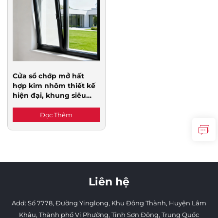
Liên Hệ Chúng Tôi
Cửa sổ chớp mở hất
hợp kim nhôm thiết kế
hiện đại, khung siêu
mỏng, cách nhiệt, có
màn chống muỗi, cách
Đọc Thêm
âm
Liên hệ
Add: Số 7778, Đường Yinglong, Khu Đông Thành, Huyện Lâm
Khâu, Thành phố Vi Phường, Tỉnh Sơn Đông, Trung Quốc