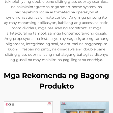
teknolohiya ng double pane sliding glass door ay seamless
na nakakaintegrate sa mga smart home system, na
nagpapahintulot sa automated na operasyon at
synchronisation sa climate control. Ang mga pintong ito
ay may maraming aplikasyon, kabilang ang access sa patio,
room dividers, mga pasukan ng storefront, at mga
arkitektural na tampok sa mga kontemporaryong gusali.
Ang propesyonal na instalasyon ay nagsisiguro ng tamang
alignment, integridad ng seal, at optimal na pagganap sa
buong lifespan ng pinto, na ginagawa ang double pane
sliding glass door na isang mahalagang bahagi sa disenyo
ng gusali na may malalim na pag-iingat sa enerhiya.
Mga Rekomenda ng Bagong
Produkto