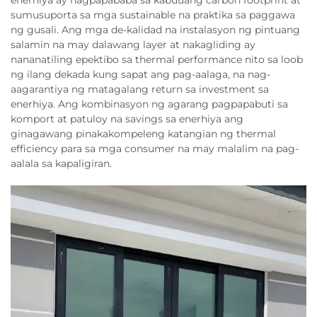
enerhiya ay nagpapababa sa kabuuang carbon footprint at
sumusuporta sa mga sustainable na praktika sa paggawa
ng gusali. Ang mga de-kalidad na instalasyon ng pintuang
salamin na may dalawang layer at nakagliding ay
nananatiling epektibo sa thermal performance nito sa loob
ng ilang dekada kung sapat ang pag-aalaga, na nag-
aagarantiya ng matagalang return sa investment sa
enerhiya. Ang kombinasyon ng agarang pagpapabuti sa
komport at patuloy na savings sa enerhiya ang
ginagawang pinakakompeleng katangian ng thermal
efficiency para sa mga consumer na may malalim na pag-
aalala sa kapaligiran.