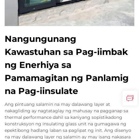
Nangungunang
Kawastuhan sa Pag-iimbak
ng Enerhiya sa
Pamamagitan ng Panlamig
na Pag-iinsulate
Ang pintuang salamin na may dalawang layer at
nakagliding ay nagtataglay ng mahusay na pagganap sa
thermal performance dahil sa kaniyang sopistikadong
konstruksyon ng insulating glass unit na gumagawa ng
epektibong hadlang laban sa paglipat ng init. Ang disenyo
na may dalawang layer ng salamin ay may isang nakasara