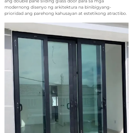
ang double pane sliding glass door para sa mga
modernong disenyo ng arkitektura na binibigyang-
prioridad ang parehong kahusayan at estetikong atractibo.