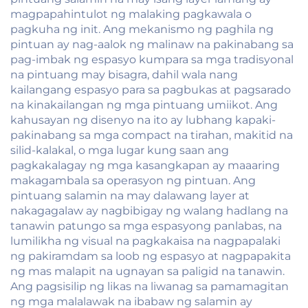
magpapahintulot ng malaking pagkawala o
pagkuha ng init. Ang mekanismo ng paghila ng
pintuan ay nag-aalok ng malinaw na pakinabang sa
pag-imbak ng espasyo kumpara sa mga tradisyonal
na pintuang may bisagra, dahil wala nang
kailangang espasyo para sa pagbukas at pagsarado
na kinakailangan ng mga pintuang umiikot. Ang
kahusayan ng disenyo na ito ay lubhang kapaki-
pakinabang sa mga compact na tirahan, makitid na
silid-kalakal, o mga lugar kung saan ang
pagkakalagay ng mga kasangkapan ay maaaring
makagambala sa operasyon ng pintuan. Ang
pintuang salamin na may dalawang layer at
nakagagalaw ay nagbibigay ng walang hadlang na
tanawin patungo sa mga espasyong panlabas, na
lumilikha ng visual na pagkakaisa na nagpapalaki
ng pakiramdam sa loob ng espasyo at nagpapakita
ng mas malapit na ugnayan sa paligid na tanawin.
Ang pagsisilip ng likas na liwanag sa pamamagitan
ng mga malalawak na ibabaw ng salamin ay