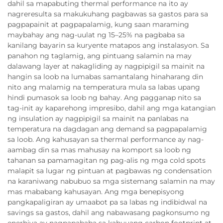
dahil sa mapabuting thermal performance na ito ay
nagreresulta sa makukuhang pagbawas sa gastos para sa
pagpapainit at pagpapalamig, kung saan maraming
maybahay ang nag-uulat ng 15–25% na pagbaba sa
kanilang bayarin sa kuryente matapos ang instalasyon. Sa
panahon ng taglamig, ang pintuang salamin na may
dalawang layer at nakagliding ay nagpipigil sa mainit na
hangin sa loob na lumabas samantalang hinaharang din
nito ang malamig na temperatura mula sa labas upang
hindi pumasok sa loob ng bahay. Ang pagganap nito sa
tag-init ay kaparehong impresibo, dahil ang mga katangian
ng insulation ay nagpipigil sa mainit na panlabas na
temperatura na dagdagan ang demand sa pagpapalamig
sa loob. Ang kahusayan sa thermal performance ay nag-
aambag din sa mas mahusay na komport sa loob ng
tahanan sa pamamagitan ng pag-alis ng mga cold spots
malapit sa lugar ng pintuan at pagbawas ng condensation
na karaniwang nabubuo sa mga sistemang salamin na may
mas mababang kahusayan. Ang mga benepisyong
pangkapaligiran ay umaabot pa sa labas ng indibidwal na
savings sa gastos, dahil ang nabawasang pagkonsumo ng