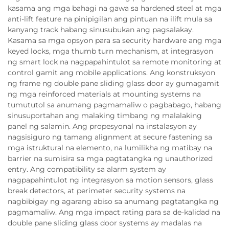
kasama ang mga bahagi na gawa sa hardened steel at mga
anti-lift feature na pinipigilan ang pintuan na ilift mula sa
kanyang track habang sinusubukan ang pagsalakay.
Kasama sa mga opsyon para sa security hardware ang mga
keyed locks, mga thumb turn mechanism, at integrasyon
ng smart lock na nagpapahintulot sa remote monitoring at
control gamit ang mobile applications. Ang konstruksyon
ng frame ng double pane sliding glass door ay gumagamit
ng mga reinforced materials at mounting systems na
tumututol sa anumang pagmamaliw o pagbabago, habang
sinusuportahan ang malaking timbang ng malalaking
panel ng salamin. Ang propesyonal na instalasyon ay
nagsisiguro ng tamang alignment at secure fastening sa
mga istruktural na elemento, na lumilikha ng matibay na
barrier na sumisira sa mga pagtatangka ng unauthorized
entry. Ang compatibility sa alarm system ay
nagpapahintulot ng integrasyon sa motion sensors, glass
break detectors, at perimeter security systems na
nagbibigay ng agarang abiso sa anumang pagtatangka ng
pagmamaliw. Ang mga impact rating para sa de-kalidad na
double pane sliding glass door systems ay madalas na