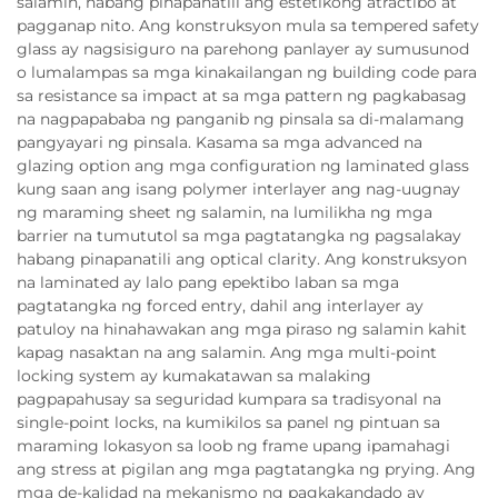
salamin, habang pinapanatili ang estetikong atractibo at
pagganap nito. Ang konstruksyon mula sa tempered safety
glass ay nagsisiguro na parehong panlayer ay sumusunod
o lumalampas sa mga kinakailangan ng building code para
sa resistance sa impact at sa mga pattern ng pagkabasag
na nagpapababa ng panganib ng pinsala sa di-malamang
pangyayari ng pinsala. Kasama sa mga advanced na
glazing option ang mga configuration ng laminated glass
kung saan ang isang polymer interlayer ang nag-uugnay
ng maraming sheet ng salamin, na lumilikha ng mga
barrier na tumututol sa mga pagtatangka ng pagsalakay
habang pinapanatili ang optical clarity. Ang konstruksyon
na laminated ay lalo pang epektibo laban sa mga
pagtatangka ng forced entry, dahil ang interlayer ay
patuloy na hinahawakan ang mga piraso ng salamin kahit
kapag nasaktan na ang salamin. Ang mga multi-point
locking system ay kumakatawan sa malaking
pagpapahusay sa seguridad kumpara sa tradisyonal na
single-point locks, na kumikilos sa panel ng pintuan sa
maraming lokasyon sa loob ng frame upang ipamahagi
ang stress at pigilan ang mga pagtatangka ng prying. Ang
mga de-kalidad na mekanismo ng pagkakandado ay