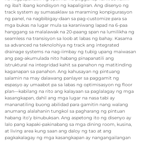
ng iba’t ibang kondisyon ng kapaligiran. Ang disenyo ng
track system ay sumasaklaw sa maraming konpigurasyon
ng panel, na nagbibigay-daan sa pag-customize para sa
mga bukas na lugar mula sa karaniwang lapad na 6-paa
hanggang sa malalawak na 20-paang span na lumilikha ng
seamless na transisyon sa loob at labas ng bahay. Kasama
sa advanced na teknolohiya ng track ang integrated
drainage systems na nag-iimbay ng tubig upang maiwasan
ang pag-akumulada nito habang pinapanatili ang
istruktural na integridad kahit sa panahon ng matitinding
kaganapan sa panahon. Ang kahusayan ng pintuang
salamin na may dalawang panlayer sa paggamit ng
espasyo ay umaabot pa sa labas ng optimisasyon ng floor
plan—kabilang na rito ang kalayaan sa paglalagay ng mga
kasangkapan, dahil ang mga lugar na nasa tabi ay
mananatiling buong abilidad para gamitin nang walang
anumang alalahanin tungkol sa pagharang ng pintuan
habang ito’y binubuksan. Ang aspetong ito ng disenyo ay
lalo pang kapaki-pakinabang sa mga dining room, kusina,
at living area kung saan ang daloy ng tao at ang
pagkakalagay ng mga kasangkapan ay nangangailangan