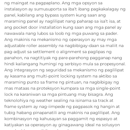
ng maingat na pagpaplano. Ang mga opsyon sa
instalasyon ay sumusuporta sa iba’t ibang pagkakalagay ng
panel, kabilang ang bypass system kung saan ang
maraming panel ay naglilipat nang paharap sa isa’t isa, at
ang pocket door installation kung saan ang mga panel ay
nawawala nang lubos sa loob ng mga puwang sa pader.
Ang makinis na mekanismo ng operasyon ay may mga
adjustable roller assembly na nagbibigay-daan sa maliit na
pag-adjust sa settlement o alignment sa paglipas ng
panahon, na nagtitiyak ng pare-parehong pagganap nang
hindi kailangang humingi ng serbisyo mula sa propesyonal.
Ang integrasyon ng seguridad sa mekanismo ng paglilipat
ay kasama ang multi-point locking system na aktibo sa
maraming punto sa frame ng pintuan, na nagbibigay ng
mas mataas na proteksyon kumpara sa mga single-point
lock na karaniwan sa mga pintuang may bisagra. Ang
teknolohiya ng weather sealing na isinama sa track at
frame system ay nag-iimpede ng pagpasok ng hangin at
tubig habang pinapanatili ang makinis na paglilipat. Ang
kombinasyon ng kahusayan sa paggamit ng espasyo at
katiyakan sa operasyon ay ginagawang ideal na solusyon