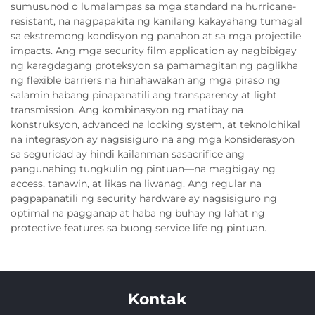
sumusunod o lumalampas sa mga standard na hurricane-
resistant, na nagpapakita ng kanilang kakayahang tumagal
sa ekstremong kondisyon ng panahon at sa mga projectile
impacts. Ang mga security film application ay nagbibigay
ng karagdagang proteksyon sa pamamagitan ng paglikha
ng flexible barriers na hinahawakan ang mga piraso ng
salamin habang pinapanatili ang transparency at light
transmission. Ang kombinasyon ng matibay na
konstruksyon, advanced na locking system, at teknolohikal
na integrasyon ay nagsisiguro na ang mga konsiderasyon
sa seguridad ay hindi kailanman sasacrifice ang
pangunahing tungkulin ng pintuan—na magbigay ng
access, tanawin, at likas na liwanag. Ang regular na
pagpapanatili ng security hardware ay nagsisiguro ng
optimal na pagganap at haba ng buhay ng lahat ng
protective features sa buong service life ng pintuan.
Kontak