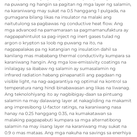
na puwang ng hangin sa pagitan ng mga layer ng salamin,
na karaniwang may sukat na 0.5 hanggang 1 pulgada, na
gumagana bilang likas na insulator na malaki ang
naitutulong sa pagbawas ng conductive heat flow. Ang
mga advanced na pamamaraan sa pagmamanufaktura ay
nagpapahintulot sa pag-inject ng inert gases tulad ng
argon o krypton sa loob ng puwang na ito, na
nagpapalakas pa ng katangian ng insulation dahil sa
kanilang mas mababang thermal conductivity kumpara sa
karaniwang hangin. Ang mga low-emissivity coatings na
inilalagay sa ibabaw ng salamin ay sumasalamin ng
infrared radiation habang pinapanatili ang pagdaan ng
visible light, na nag-aagarantiya ng optimal na kontrol sa
temperatura nang hindi binabawasan ang likas na liwanag.
Ang teknolohiyang ito ay nagbibigay-daan sa pintuang
salamin na may dalawang layer at nakagliding na makamit
ang impresibong U-factor ratings, na karaniwang nasa
hanay na 0.25 hanggang 0.35, na kumakatawan sa
malaking pagpapabuti kumpara sa mga alternatibong
salamin na may iisang layer na karaniwang may sukat na
0.9 o mas mataas. Ang mga nakuha na savings sa enerhiya