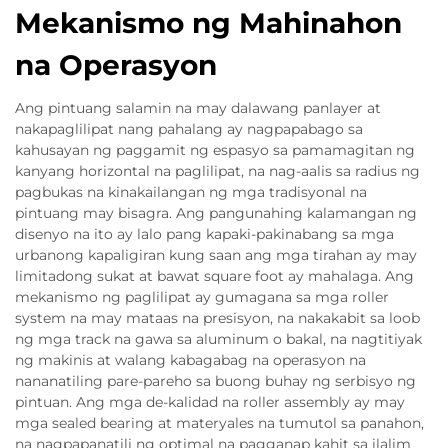
Mekanismo ng Mahinahon
na Operasyon
Ang pintuang salamin na may dalawang panlayer at
nakapaglilipat nang pahalang ay nagpapabago sa
kahusayan ng paggamit ng espasyo sa pamamagitan ng
kanyang horizontal na paglilipat, na nag-aalis sa radius ng
pagbukas na kinakailangan ng mga tradisyonal na
pintuang may bisagra. Ang pangunahing kalamangan ng
disenyo na ito ay lalo pang kapaki-pakinabang sa mga
urbanong kapaligiran kung saan ang mga tirahan ay may
limitadong sukat at bawat square foot ay mahalaga. Ang
mekanismo ng paglilipat ay gumagana sa mga roller
system na may mataas na presisyon, na nakakabit sa loob
ng mga track na gawa sa aluminum o bakal, na nagtitiyak
ng makinis at walang kabagabag na operasyon na
nananatiling pare-pareho sa buong buhay ng serbisyo ng
pintuan. Ang mga de-kalidad na roller assembly ay may
mga sealed bearing at materyales na tumutol sa panahon,
na nagpapanatili ng optimal na pagganap kahit sa ilalim