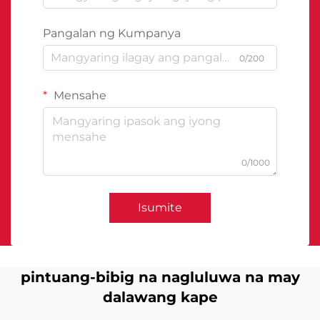
Pangalan ng Kumpanya
0/200
Mensahe
0/1000
Isumite
pintuang-bibig na nagluluwa na may
dalawang kape