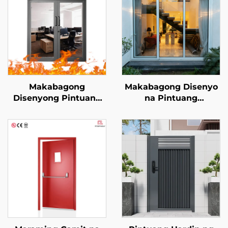
Makabagong
Makabagong Disenyo
Disenyong Pintuang
na Pintuang
Seguridad na May
Aluminum na
Salamin para sa Hotel,
Tumitibay sa Bagyo,
Mall, at Komersyal na
Pampabalat sa Impak
Gamit, Panloob na
at Tunog, Panlabas na
Pintuang Anti-sunog
Sliding na Pintuan na
na May Tapos na
May Salamin para sa
Surface
Balkonahe