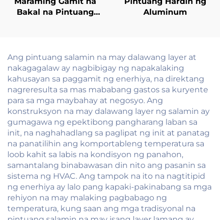
Maraming Gamit na
Pintuang Hardin ng
Bakal na Pintuang
Aluminum
Anti-sunog na
Maaaring I-customize
para sa Komersyal,
Pambahay, at Pang-
Ang pintuang salamin na may dalawang layer at
industriya na Gamit
nakagagalaw ay nagbibigay ng napakalaking
kahusayan sa paggamit ng enerhiya, na direktang
nagreresulta sa mas mababang gastos sa kuryente
para sa mga maybahay at negosyo. Ang
konstruksyon na may dalawang layer ng salamin ay
gumagawa ng epektibong pangharang laban sa
init, na naghahadlang sa paglipat ng init at panatag
na panatilihin ang komportableng temperatura sa
loob kahit sa labis na kondisyon ng panahon,
samantalang binabawasan din nito ang pasanin sa
sistema ng HVAC. Ang tampok na ito na nagtitipid
ng enerhiya ay lalo pang kapaki-pakinabang sa mga
rehiyon na may malaking pagbabago ng
temperatura, kung saan ang mga tradisyonal na
pintuang salamin na may isang layer lamang ay