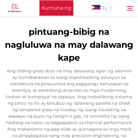
Kumuha ng
TL
Quote
pintuang-bibig na
Tahanan
nagluluwa na may dalawang
Hanapin
kape
Suporta
Ang sliding glass door na may dalawang layer ng salamin
Mga Produkto
ay kumakatawan sa isang sopistikadong solusyon sa
arkitektura na pinauunlad ang pagganap, kahusayan sa
enerhiya, at estetikong atractibo sa mga modernong
Pag-aaplay
tirahan at komersyal na espasyo. Ang inobatibong sistema
ng pinto na ito ay binubuo ng dalawang parallel na sheet
ng tempered glass na hiwalay ng isang insulating na
Balita
espasyo na puno ng hangin o gas, na lumilikha ng isang
hadlang na lubos na nagpapabuti sa thermal performance.
Ang mekanismo ng pag-slide ay gumagana sa mga track
Makipag-ugnayan sa Amin
na pinagkagawa nang may precision engineering, na