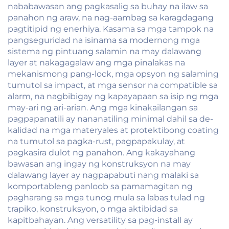
nababawasan ang pagkasalig sa buhay na ilaw sa
panahon ng araw, na nag-aambag sa karagdagang
pagtitipid ng enerhiya. Kasama sa mga tampok na
pangseguridad na isinama sa modernong mga
sistema ng pintuang salamin na may dalawang
layer at nakagagalaw ang mga pinalakas na
mekanismong pang-lock, mga opsyon ng salaming
tumutol sa impact, at mga sensor na compatible sa
alarm, na nagbibigay ng kapayapaan sa isip ng mga
may-ari ng ari-arian. Ang mga kinakailangan sa
pagpapanatili ay nananatiling minimal dahil sa de-
kalidad na mga materyales at protektibong coating
na tumutol sa pagka-rust, pagpapakulay, at
pagkasira dulot ng panahon. Ang kakayahang
bawasan ang ingay ng konstruksyon na may
dalawang layer ay nagpapabuti nang malaki sa
komportableng panloob sa pamamagitan ng
pagharang sa mga tunog mula sa labas tulad ng
trapiko, konstruksyon, o mga aktibidad sa
kapitbahayan. Ang versatility sa pag-install ay