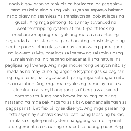
nagbibigay-daan sa makinis na horizontal na paggalaw
upang maksimisinhin ang kahusayan sa espasyo habang
nagbibigay ng seamless na transisyon sa loob at labas ng
gusali. Ang mga pintong ito ay may advanced na
weatherstripping system at multi-point locking
mechanism upang matiyak ang mataas na antas ng
seguridad at resistance sa panahon. Ang konstruksyon ng
double pane sliding glass door ay karaniwang gumagamit
ng low-emissivity coatings sa ibabaw ng salamin upang
sumalamin ng init habang pinapanatili ang natural na
paglipas ng liwanag. Ang mga modernong bersyon nito ay
madalas na may puno ng argon o krypton gas sa pagitan
ng mga panel, na nagpapabuti pa ng mga katangian nito
sa insulation. Ang mga materyales ng frame ay mula sa
aluminum at vinyl hanggang sa fiberglass at wood
composites, kung saan bawat isa ay nag-aalok ng
natatanging mga pakinabang sa tibay, pangangailangan sa
pagpapanatili, at flexibility sa disenyo. Ang mga paraan ng
instalasyon ay sumasaklaw sa iba’t ibang lapad ng bukas,
mula sa single-panel system hanggang sa multi-panel
arrangement na maaaring umabot sa buong pader. Ang