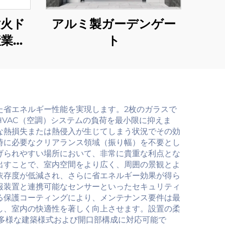
耐火ド
アルミ製ガーデンゲー
産業用
ト
可能
た省エネルギー性能を実現します。2枚のガラスで
VAC（空調）システムの負荷を最小限に抑えま
な熱損失または熱侵入が生じてしまう状況でその効
時に必要なクリアランス領域（振り幅）を不要とし
げられやすい場所において、非常に貴重な利点とな
出すことで、室内空間をより広く、周囲の景観とよ
依存度が低減され、さらに省エネルギー効果が得ら
報装置と連携可能なセンサーといったセキュリティ
る保護コーティングにより、メンテナンス要件は最
し、室内の快適性を著しく向上させます。設置の柔
で、多様な建築様式および開口部構成に対応可能で