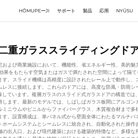
HŌMUPEーJI
サポート
製品
応用
NYŪSU
質問
Daunroーdo
動画
二重ガラススライディングド
宅および商業施設において、機能性、省エネルギー性、美的魅
効果をもたらす空気またはガスで満たされた空間によって隔て
ます。スライド機構は高精度に設計されたレール上で動作し、
ムレスに接続します。これらのドアには、高度な防風・防雨シ
しています。複層ガラスのスライド式ガラスドアの構造では、
持します。最新のモデルでは、しばしばガラス板間にアルゴン
ルミニウムやビニルからファイバーグラス、木質複合材まで多
ます。設置構成は、単パネル式から壁面全体にわたるマルチパ
トホームシステムとシームレスに統合され、自動化された操作
舗の出入口、および現代建築における建築的特徴など、多様な