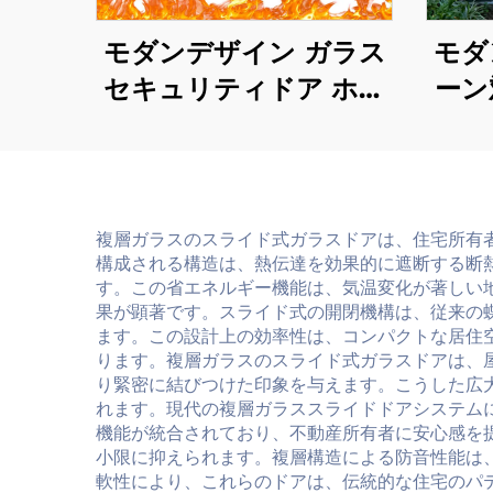
モダンデザイン ガラス
モダ
セキュリティドア ホテ
ーン
ル・モール・商業施設用
パテ
内装仕上げ済み耐火表面
ル
処理済み防火ドア
ドア
複層ガラスのスライド式ガラスドアは、住宅所有
構成される構造は、熱伝達を効果的に遮断する断
す。この省エネルギー機能は、気温変化が著しい
果が顕著です。スライド式の開閉機構は、従来の
ます。この設計上の効率性は、コンパクトな居住
ります。複層ガラスのスライド式ガラスドアは、
り緊密に結びつけた印象を与えます。こうした広
れます。現代の複層ガラススライドドアシステム
機能が統合されており、不動産所有者に安心感を
小限に抑えられます。複層構造による防音性能は
軟性により、これらのドアは、伝統的な住宅のパティ