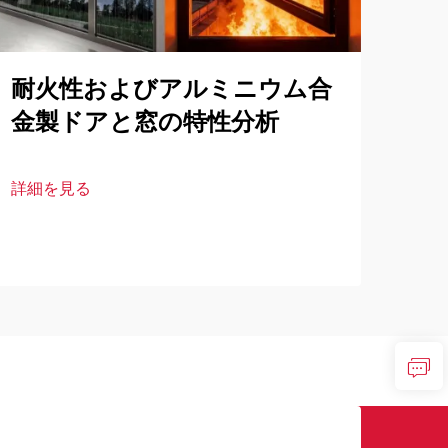
耐火性およびアルミニウム合
構
金製ドアと窓の特性分析
ム
な
イ
詳細を見る
詳細