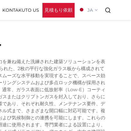
見積もり依頼
JA
KONTAKUTO US
会社概要
ア
力を兼ね備えた洗練された建築ソリューションを表
られた、2枚の平行な強化ガラス板から構成されて
スムーズな水平移動を実現することで、スペース効
ーリングシステムおよび多点ロック機構が採用され
通常、ガラス表面に低放射率（Low-E）コーティ
ガスまたはクリプトンガスを封入しており、さらに
様であり、それぞれ耐久性、メンテナンス要件、デ
ネル式まで、さまざまな開口幅に対応可能です。複
および気候制御との連携を可能にします。これらの
用途に使用されます。専門業者による設置により、