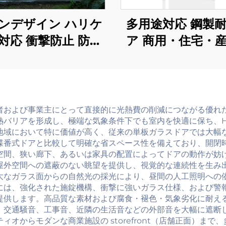
ンデザイン ハリケ
多用途対応 鋼製
対応 衝撃防止 防音
ア 商用・住宅・
ィオ アルミドア バ
にカスタマイズ
コニー外装用アウト
ガラススライディ
ングドア
者および事業主にとって直接的に光熱費の削減につながる優れ
熱バリアを形成し、極端な気象条件下でも室内を快適に保ち、H
地域において特に価値が高く、従来の単板ガラスドアでは大幅
蝶番式ドアと比較して明確な省スペース性を備えており、開閉
空間、狭い廊下、あるいは家具の配置によってドアの動作が妨
屋外空間への遮蔽のない眺望を提供し、視覚的な連続性を生み
大なガラス面からの自然光の採光により、昼間の人工照明への
には、強化された施錠機構、衝撃に強いガラス仕様、および警
提供します。高品質な素材および腐食・褪色・気象劣化に耐え
、交通騒音、工事音、近隣の生活音などの外部音を大幅に遮断
オからモダンな商業施設の storefront（店舗正面）ま