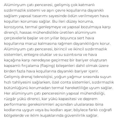
Alüminyum çatı penceresi, gelişmiş çok katmanlı
sızdırmazlık sistemi ve aşırı çevre koşullarına dayanıklı
sağlam yapısal tasarımı sayesinde ödün verilmeyen hava
koşulları koruması sağlar. Bu ileri düzey koruma,
korozyona, termal genleşmeye ve yapısal bozulmaya karşı
dirençli, hassas mühendislikle üretilen alüminyum
çerçevelerle başlar ve on yıllar boyunca sert hava
koşullarına maruz kalmasına rağmen dayanıklılığını korur.
Alüminyum çatı penceresi, birincil ve ikincil sızdırmazlık
sistemleri, entegre oluklar ve su sızıntısına ve hava
kaçağına karşı neredeyse geçirmez bir bariyer oluşturan
kapsamlı fırçalama (flaşing) bileşenleri dahil olmak üzere
birden fazla hava koşullarına dayanıklı bariyer içerir.
Gelişmiş drenaj teknolojisi, yoğun yağmur sırasında suyun
hızlı tahliyesini sağlarken, özel conta sistemleri, sızdırmazlık
bütünlüğünü korumadan termal hareketliliğe uyum sağlar.
Her alüminyum çatı penceresinin yapısal mühendisliği,
rüzgâr yükü direnci, kar yükü kapasitesi ve deprem
performansı gereksinimleri açısından uluslararası bina
kodlarına uygun veya bu kodları aşar; böylece farklı coğrafi
bölgelerde ve iklim kuşaklarında güvenilirlik sağlar.