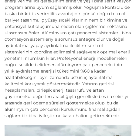
enerji verimliliği gereksinimlerine ve yeşil bina sertifikasyon
programlarına uyum sağlanmış olur. Yoğuşma kontrolü de
başka bir kritik verimlilik avantajıdır; çünkü doğru termal
bariyer tasarımı, iç yüzey sıcaklıklarının nem birikimine ve
potansiyel küf oluşumuna neden olan çiğlenme noktasına
ulaşmasını önler. Alüminyum çatı penceresi sistemleri, bina
otomasyon sistemleriyle sorunsuz entegre olur ve doğal
aydınlatma, yapay aydınlatma ile iklim kontrol
sistemlerinin koordine edilmesini sağlayarak optimal enerji
yönetimi mümkün kılar. Profesyonel enerji modellemeleri,
doğru şekilde belirlenen alüminyum çatı pencerelerinin
yıllık aydınlatma enerjisi tüketimini %60’a kadar
azaltabileceğini, aynı zamanda üstün iç aydınlatma
kalitesini koruyarak göstermektedir. Yatırım getirisi
hesaplamaları, birleşik enerji tasarrufu ve artan
gayrimenkul değerleri aracılığıyla genellikle beş ila sekiz yıl
arasında geri ödeme süreleri göstermekte olup, bu da
alüminyum çatı penceresi kurulumunu finansal açıdan
sağlam bir bina iyileştirme kararı haline getirmektedir.