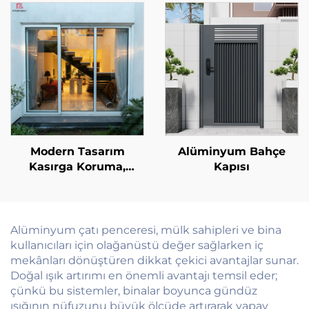
Tavan Penceresi,
Aydınlatmalı Vila Otel
Çatı Penceresi Tavan
Penceresi
Modern Tasarım
Alüminyum Bahçe
Kasırga Koruma,
Kapısı
Darbeye ve Sese Karşı
Dayanıklı Alüminyum
Avlu Kapısı, Balkon
Dış Mekân Cam
Alüminyum çatı penceresi, mülk sahipleri ve bina
Sürgülü Kapılar
kullanıcıları için olağanüstü değer sağlarken iç
mekânları dönüştüren dikkat çekici avantajlar sunar.
Doğal ışık artırımı en önemli avantajı temsil eder;
çünkü bu sistemler, binalar boyunca gündüz
ışığının nüfuzunu büyük ölçüde artırarak yapay