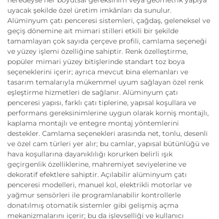
neredeyse her boyutsal gereksinim veya geometrik yapıya
uyacak şekilde özel üretim imkânları da sunulur.
Alüminyum çatı penceresi sistemleri, çağdaş, geleneksel ve
geçiş dönemine ait mimari stilleri etkili bir şekilde
tamamlayan çok sayıda çerçeve profili, camlama seçeneği
ve yüzey işlemi özelliğine sahiptir. Renk özelleştirme,
popüler mimari yüzey bitişlerinde standart toz boya
seçeneklerini içerir; ayrıca mevcut bina elemanları ve
tasarım temalarıyla mükemmel uyum sağlayan özel renk
eşleştirme hizmetleri de sağlanır. Alüminyum çatı
penceresi yapısı, farklı çatı tiplerine, yapısal koşullara ve
performans gereksinimlerine uygun olarak korniş montajlı,
kaplama montajlı ve entegre montaj yöntemlerini
destekler. Camlama seçenekleri arasında net, tonlu, desenli
ve özel cam türleri yer alır; bu camlar, yapısal bütünlüğü ve
hava koşullarına dayanıklılığı korurken belirli ışık
geçirgenlik özelliklerine, mahremiyet seviyelerine ve
dekoratif efektlere sahiptir. Açılabilir alüminyum çatı
penceresi modelleri, manuel kol, elektrikli motorlar ve
yağmur sensörleri ile programlanabilir kontrollerle
donatılmış otomatik sistemler gibi gelişmiş açma
mekanizmalarını içerir; bu da işlevselliği ve kullanıcı