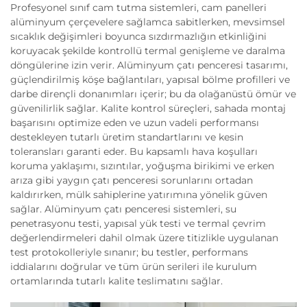
Profesyonel sınıf cam tutma sistemleri, cam panelleri
alüminyum çerçevelere sağlamca sabitlerken, mevsimsel
sıcaklık değişimleri boyunca sızdırmazlığın etkinliğini
koruyacak şekilde kontrollü termal genişleme ve daralma
döngülerine izin verir. Alüminyum çatı penceresi tasarımı,
güçlendirilmiş köşe bağlantıları, yapısal bölme profilleri ve
darbe dirençli donanımları içerir; bu da olağanüstü ömür ve
güvenilirlik sağlar. Kalite kontrol süreçleri, sahada montaj
başarısını optimize eden ve uzun vadeli performansı
destekleyen tutarlı üretim standartlarını ve kesin
toleransları garanti eder. Bu kapsamlı hava koşulları
koruma yaklaşımı, sızıntılar, yoğuşma birikimi ve erken
arıza gibi yaygın çatı penceresi sorunlarını ortadan
kaldırırken, mülk sahiplerine yatırımına yönelik güven
sağlar. Alüminyum çatı penceresi sistemleri, su
penetrasyonu testi, yapısal yük testi ve termal çevrim
değerlendirmeleri dahil olmak üzere titizlikle uygulanan
test protokolleriyle sınanır; bu testler, performans
iddialarını doğrular ve tüm ürün serileri ile kurulum
ortamlarında tutarlı kalite teslimatını sağlar.