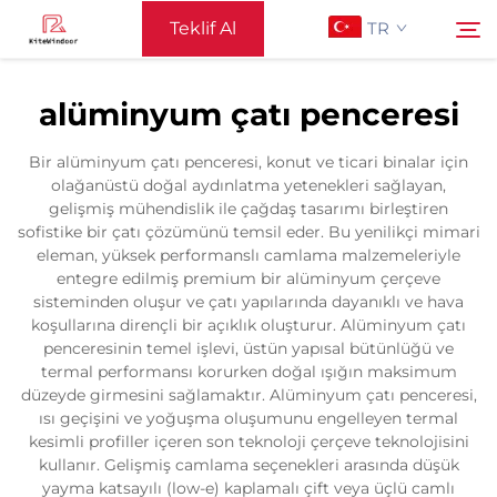
Teklif Al
TR
alüminyum çatı penceresi
Ana Sayfa
Ara
Bir alüminyum çatı penceresi, konut ve ticari binalar için
olağanüstü doğal aydınlatma yetenekleri sağlayan,
Destek
gelişmiş mühendislik ile çağdaş tasarımı birleştiren
sofistike bir çatı çözümünü temsil eder. Bu yenilikçi mimari
eleman, yüksek performanslı camlama malzemeleriyle
Ürünler
entegre edilmiş premium bir alüminyum çerçeve
sisteminden oluşur ve çatı yapılarında dayanıklı ve hava
koşullarına dirençli bir açıklık oluşturur. Alüminyum çatı
Uygulama
penceresinin temel işlevi, üstün yapısal bütünlüğü ve
termal performansı korurken doğal ışığın maksimum
düzeyde girmesini sağlamaktır. Alüminyum çatı penceresi,
Haberler
ısı geçişini ve yoğuşma oluşumunu engelleyen termal
kesimli profiller içeren son teknoloji çerçeve teknolojisini
kullanır. Gelişmiş camlama seçenekleri arasında düşük
Bize Ulaşın
yayma katsayılı (low-e) kaplamalı çift veya üçlü camlı