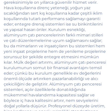
gereksinimiyle on yıllarca güvenilir hizmet verir.
Hava koşullarına direnç yeteneği, yoğun yaz
sıcaklığından sert kış koşullarına kadar çeşitli iklim
koşullarında tutarlı performans sağlamayı garanti
eder; entegre drenaj sistemleri ise su birikintilerini
ve yapısal hasarı önler. Kurulum esnekliği,
alüminyum çatı pencerelerinin farklı mimari stilleri
ve çatı düzenlemelerine uyum sağlamasını sağlar;
bu da mimarların ve inşaatçıların bu sistemleri hem
yeni inşaat projelerine hem de yenileme projelerine
sorunsuz bir şekilde entegre etmesini mümkün
kılar. Mülk değeri artırımı, alüminyum çatı penceresi
kurulumunun somut bir finansal avantajını temsil
eder; çünkü bu kurulum genellikle ev değerlerini
önemli ölçüde artırırken pazarlanabilirliği ve alıcı
çekiciliğini de geliştirir. Alüminyum çatı penceresi
sistemleri, açılır özelliklerle donatıldığında
mükemmel havalandırma kapasitesi sağlar ve
böylece iç hava kalitesini artırır, nem seviyelerini
doğal yollarla düşürür. Profesyonel düzeyde üretim,