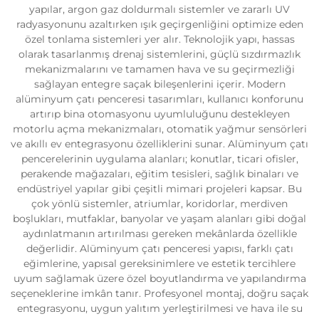
yapılar, argon gaz doldurmalı sistemler ve zararlı UV
radyasyonunu azaltırken ışık geçirgenliğini optimize eden
özel tonlama sistemleri yer alır. Teknolojik yapı, hassas
olarak tasarlanmış drenaj sistemlerini, güçlü sızdırmazlık
mekanizmalarını ve tamamen hava ve su geçirmezliği
sağlayan entegre saçak bileşenlerini içerir. Modern
alüminyum çatı penceresi tasarımları, kullanıcı konforunu
artırıp bina otomasyonu uyumluluğunu destekleyen
motorlu açma mekanizmaları, otomatik yağmur sensörleri
ve akıllı ev entegrasyonu özelliklerini sunar. Alüminyum çatı
pencerelerinin uygulama alanları; konutlar, ticari ofisler,
perakende mağazaları, eğitim tesisleri, sağlık binaları ve
endüstriyel yapılar gibi çeşitli mimari projeleri kapsar. Bu
çok yönlü sistemler, atriumlar, koridorlar, merdiven
boşlukları, mutfaklar, banyolar ve yaşam alanları gibi doğal
aydınlatmanın artırılması gereken mekânlarda özellikle
değerlidir. Alüminyum çatı penceresi yapısı, farklı çatı
eğimlerine, yapısal gereksinimlere ve estetik tercihlere
uyum sağlamak üzere özel boyutlandırma ve yapılandırma
seçeneklerine imkân tanır. Profesyonel montaj, doğru saçak
entegrasyonu, uygun yalıtım yerleştirilmesi ve hava ile su