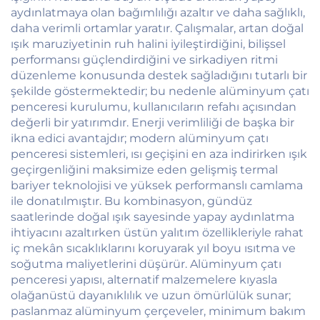
aydınlatmaya olan bağımlılığı azaltır ve daha sağlıklı,
daha verimli ortamlar yaratır. Çalışmalar, artan doğal
ışık maruziyetinin ruh halini iyileştirdiğini, bilişsel
performansı güçlendirdiğini ve sirkadiyen ritmi
düzenleme konusunda destek sağladığını tutarlı bir
şekilde göstermektedir; bu nedenle alüminyum çatı
penceresi kurulumu, kullanıcıların refahı açısından
değerli bir yatırımdır. Enerji verimliliği de başka bir
ikna edici avantajdır; modern alüminyum çatı
penceresi sistemleri, ısı geçişini en aza indirirken ışık
geçirgenliğini maksimize eden gelişmiş termal
bariyer teknolojisi ve yüksek performanslı camlama
ile donatılmıştır. Bu kombinasyon, gündüz
saatlerinde doğal ışık sayesinde yapay aydınlatma
ihtiyacını azaltırken üstün yalıtım özellikleriyle rahat
iç mekân sıcaklıklarını koruyarak yıl boyu ısıtma ve
soğutma maliyetlerini düşürür. Alüminyum çatı
penceresi yapısı, alternatif malzemelere kıyasla
olağanüstü dayanıklılık ve uzun ömürlülük sunar;
paslanmaz alüminyum çerçeveler, minimum bakım