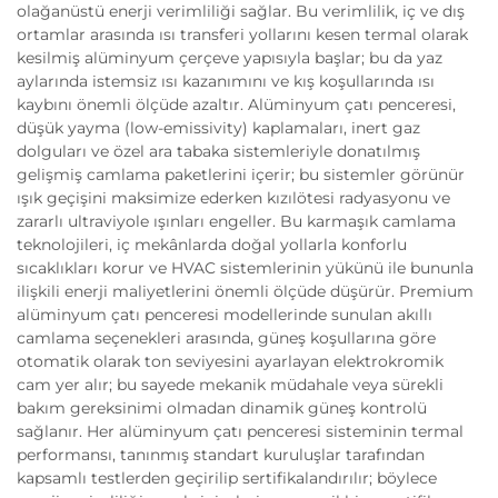
olağanüstü enerji verimliliği sağlar. Bu verimlilik, iç ve dış
ortamlar arasında ısı transferi yollarını kesen termal olarak
kesilmiş alüminyum çerçeve yapısıyla başlar; bu da yaz
aylarında istemsiz ısı kazanımını ve kış koşullarında ısı
kaybını önemli ölçüde azaltır. Alüminyum çatı penceresi,
düşük yayma (low-emissivity) kaplamaları, inert gaz
dolguları ve özel ara tabaka sistemleriyle donatılmış
gelişmiş camlama paketlerini içerir; bu sistemler görünür
ışık geçişini maksimize ederken kızılötesi radyasyonu ve
zararlı ultraviyole ışınları engeller. Bu karmaşık camlama
teknolojileri, iç mekânlarda doğal yollarla konforlu
sıcaklıkları korur ve HVAC sistemlerinin yükünü ile bununla
ilişkili enerji maliyetlerini önemli ölçüde düşürür. Premium
alüminyum çatı penceresi modellerinde sunulan akıllı
camlama seçenekleri arasında, güneş koşullarına göre
otomatik olarak ton seviyesini ayarlayan elektrokromik
cam yer alır; bu sayede mekanik müdahale veya sürekli
bakım gereksinimi olmadan dinamik güneş kontrolü
sağlanır. Her alüminyum çatı penceresi sisteminin termal
performansı, tanınmış standart kuruluşlar tarafından
kapsamlı testlerden geçirilip sertifikalandırılır; böylece