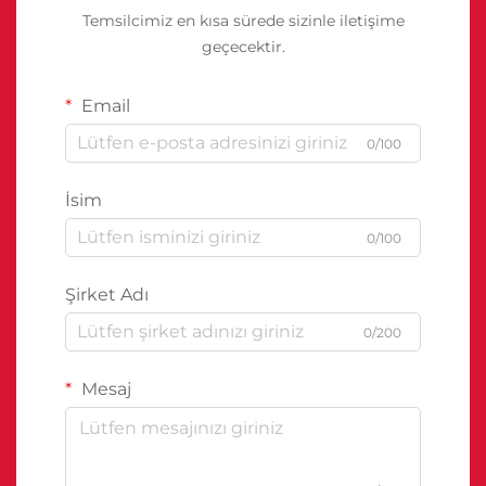
Temsilcimiz en kısa sürede sizinle iletişime
geçecektir.
Email
0/100
İsim
0/100
Şirket Adı
0/200
Mesaj