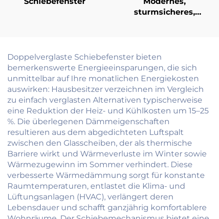
Schiebefenster
Modernes,
sturmsicheres,
schlagfester,
schalldichter
Aluminium-
Schiebetürsystem für
Doppelverglaste Schiebefenster bieten
Terrasse, Balkon,
bemerkenswerte Energieeinsparungen, die sich
Außenbereich, mit
unmittelbar auf Ihre monatlichen Energiekosten
Glas
auswirken: Hausbesitzer verzeichnen im Vergleich
zu einfach verglasten Alternativen typischerweise
eine Reduktion der Heiz- und Kühlkosten um 15–25
%. Die überlegenen Dämmeigenschaften
resultieren aus dem abgedichteten Luftspalt
zwischen den Glasscheiben, der als thermische
Barriere wirkt und Wärmeverluste im Winter sowie
Wärmezugewinn im Sommer verhindert. Diese
verbesserte Wärmedämmung sorgt für konstante
Raumtemperaturen, entlastet die Klima- und
Lüftungsanlagen (HVAC), verlängert deren
Lebensdauer und schafft ganzjährig komfortablere
Wohnräume. Der Schiebemechanismus bietet eine