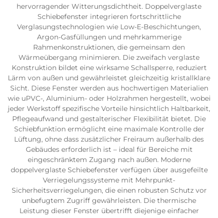
hervorragender Witterungsdichtheit. Doppelverglaste
Schiebefenster integrieren fortschrittliche
Verglasungstechnologien wie Low-E-Beschichtungen,
Argon-Gasfüllungen und mehrkammerige
Rahmenkonstruktionen, die gemeinsam den
Wärmeübergang minimieren. Die zweifach verglaste
Konstruktion bildet eine wirksame Schallsperre, reduziert
Lärm von außen und gewährleistet gleichzeitig kristallklare
Sicht. Diese Fenster werden aus hochwertigen Materialien
wie uPVC-, Aluminium- oder Holzrahmen hergestellt, wobei
jeder Werkstoff spezifische Vorteile hinsichtlich Haltbarkeit,
Pflegeaufwand und gestalterischer Flexibilität bietet. Die
Schiebfunktion ermöglicht eine maximale Kontrolle der
Lüftung, ohne dass zusätzlicher Freiraum außerhalb des
Gebäudes erforderlich ist – ideal für Bereiche mit
eingeschränktem Zugang nach außen. Moderne
doppelverglaste Schiebefenster verfügen über ausgefeilte
Verriegelungssysteme mit Mehrpunkt-
Sicherheitsverriegelungen, die einen robusten Schutz vor
unbefugtem Zugriff gewährleisten. Die thermische
Leistung dieser Fenster übertrifft diejenige einfacher