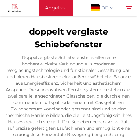
Angebot
DE
anfordern
doppelt verglaste
Startseite
Schiebefenster
Suchen
Unterstützung
Doppelverglaste Schiebefenster stellen eine
hochentwickelte Verbindung aus moderner
Verglasungstechnologie und funktionaler Gestaltung dar
Produkte
und bieten Hausbesitzern eine außergewöhnliche Balance
aus Energieeffizienz, Sicherheit und ästhetischem
Anspruch. Diese innovativen Fenstersysteme bestehen aus
Anwendung
zwei parallel angeordneten Glasscheiben, die durch einen
dämmenden Luftspalt oder einen mit Gas gefüllten
Zwischenraum voneinander getrennt sind und so eine
Nachrichten
thermische Barriere bilden, die die Leistungsfähigkeit Ihres
Hauses deutlich steigert. Der Schiebemechanismus läuft
auf präzise gefertigten Laufschienen und ermöglicht eine
Kontaktieren Sie Uns
reibungslose horizontale Bewegung bei gleichzeitig