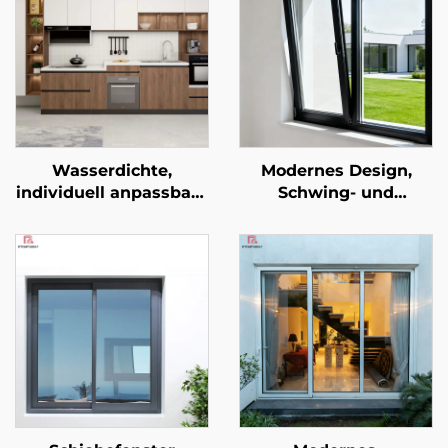
Wasserdichte,
Modernes Design,
individuell anpassbare
Schwing- und
Küchenzeile mit
Kippflügel-Fenster aus
modernem
Aluminiumlegierung,
Spülrückstrahler und
schalldicht mit sehr
vollständig aus
schlankem Rahmen,
Aluminium, inklusive
Wärmeisolierung
Kleiderschrank