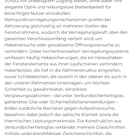
Schutz vor unbefugtem Zugang bieten, ohne dabei ihre
elegante Optik und reibungslose Bedienbarkeit für
berechtigte Nutzer einzubüßen.
Mehrpunktverriegelungsmechanismen greifen bei
Aktivierung gleichzeitig an mehreren Stellen des
Fensterrahmens, wodurch die Verriegelungskraft über den
gesamten Verschlussumfang verteilt wird, um
Hebelversuche oder gewaltsame Öffnungsversuche zu
verhindern. Diese hochentwickelten Verriegelungssysteme
umfassen häufig Hebesicherungen, die ein Herausheben
der Fensterelemente aus ihren Laufschienen verhindern,
Hakenbolzen, die tief in die Rahmenstruktur eingreifen,
sowie Schiebebolzen, die sowohl in den oberen als auch in
den unteren Rahmenteil hineinragen, um höchste
Sicherheit zu gewährleisten. Verstärkte
Verglasungsoptionen – darunter Verbundsicherheitsglas,
gehärtetes Glas oder Sicherheitsfolienanwendungen –
bilden zusätzliche Barrieren gegen Aufprallversuche,
bewahren dabei jedoch die optische Klarheit sowie die
thermischen Leistungsmerkmale. Die Konstruktion aus
Verbundsicherheitsglas verbindet mehrere Glasschichten
mittels widerstandsfähiger Zwischenschichten, die