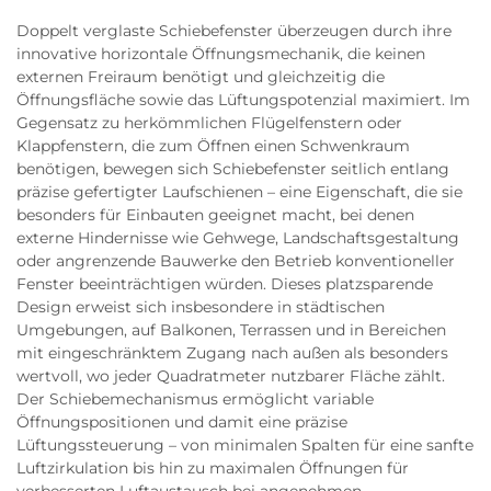
Doppelt verglaste Schiebefenster überzeugen durch ihre
innovative horizontale Öffnungsmechanik, die keinen
externen Freiraum benötigt und gleichzeitig die
Öffnungsfläche sowie das Lüftungspotenzial maximiert. Im
Gegensatz zu herkömmlichen Flügelfenstern oder
Klappfenstern, die zum Öffnen einen Schwenkraum
benötigen, bewegen sich Schiebefenster seitlich entlang
präzise gefertigter Laufschienen – eine Eigenschaft, die sie
besonders für Einbauten geeignet macht, bei denen
externe Hindernisse wie Gehwege, Landschaftsgestaltung
oder angrenzende Bauwerke den Betrieb konventioneller
Fenster beeinträchtigen würden. Dieses platzsparende
Design erweist sich insbesondere in städtischen
Umgebungen, auf Balkonen, Terrassen und in Bereichen
mit eingeschränktem Zugang nach außen als besonders
wertvoll, wo jeder Quadratmeter nutzbarer Fläche zählt.
Der Schiebemechanismus ermöglicht variable
Öffnungspositionen und damit eine präzise
Lüftungssteuerung – von minimalen Spalten für eine sanfte
Luftzirkulation bis hin zu maximalen Öffnungen für
verbesserten Luftaustausch bei angenehmen