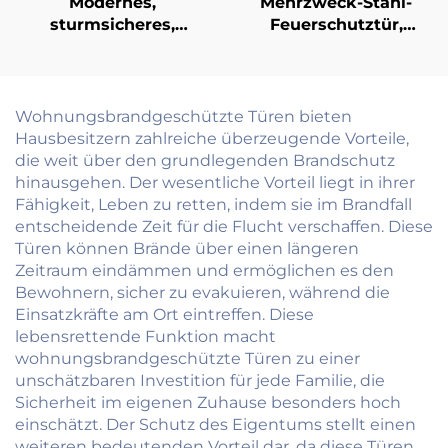
Modernes,
Mehrzweck-Stahl-
sturmsicheres,
Feuerschutztür,
schlagfester,
individuell anpassbar
schalldichter
für gewerbliche,
Aluminium-
Wohn- und
Schiebetürsystem für
Industriezwecke
Wohnungsbrandgeschützte Türen bieten
Terrasse, Balkon,
Hausbesitzern zahlreiche überzeugende Vorteile,
Außenbereich, mit
die weit über den grundlegenden Brandschutz
Glas
hinausgehen. Der wesentliche Vorteil liegt in ihrer
Fähigkeit, Leben zu retten, indem sie im Brandfall
entscheidende Zeit für die Flucht verschaffen. Diese
Türen können Brände über einen längeren
Zeitraum eindämmen und ermöglichen es den
Bewohnern, sicher zu evakuieren, während die
Einsatzkräfte am Ort eintreffen. Diese
lebensrettende Funktion macht
wohnungsbrandgeschützte Türen zu einer
unschätzbaren Investition für jede Familie, die
Sicherheit im eigenen Zuhause besonders hoch
einschätzt. Der Schutz des Eigentums stellt einen
weiteren bedeutenden Vorteil dar, da diese Türen