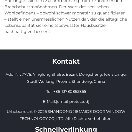
Haftungsrisiken im Zusammenhang mit unzureichenden
Brandschutzmaßnahmen. Der Wert des seelischen
Wohlbefindens – obwohl schwer monetär zu quantifizieren
– stellt einen unermesslichen Nutzen dar, der die alltägliche
Lebensqualität sicherheitsbewusster Hausbesitzer
nachhaltig verbessert.
Kontakt
Add: Nr. 7778, Yinglong Straße, Bezirk Dongcheng, Kreis Linqu,
Stadt Weifang, Provinz Shandong, China
Tel.:
+86-13780862865
E-Mail:
[email protected]
Urheberrecht © 2026 SHANDONG JIEMAIDE DOOR WINDOW
TECHNOLOGY CO.,LTD. Alle Rechte vorbehalten.
Schnellverlinkung