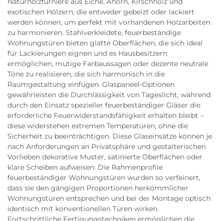
Naturholzfurniere aus Eiche, Ahorn, Kirschholz und
exotischen Hölzern, die entweder gebeizt oder lackiert
werden können, um perfekt mit vorhandenen Holzarbeiten
zu harmonieren. Stahlverkleidete, feuerbeständige
Wohnungstüren bieten glatte Oberflächen, die sich ideal
für Lackierungen eignen und es Hausbesitzern
ermöglichen, mutige Farbaussagen oder dezente neutrale
Töne zu realisieren, die sich harmonisch in die
Raumgestaltung einfügen. Glaspaneel-Optionen
gewährleisten die Durchlässigkeit von Tageslicht, während
durch den Einsatz spezieller feuerbeständiger Gläser die
erforderliche Feuerwiderstandsfähigkeit erhalten bleibt –
diese widerstehen extremen Temperaturen, ohne die
Sicherheit zu beeinträchtigen. Diese Glaseinsätze können je
nach Anforderungen an Privatsphäre und gestalterischen
Vorlieben dekorative Muster, satinierte Oberflächen oder
klare Scheiben aufweisen. Die Rahmenprofile
feuerbeständiger Wohnungstüren wurden so verfeinert,
dass sie den gängigen Proportionen herkömmlicher
Wohnungstüren entsprechen und bei der Montage optisch
identisch mit konventionellen Türen wirken.
Fortschrittliche Fertigungstechniken ermöglichen die