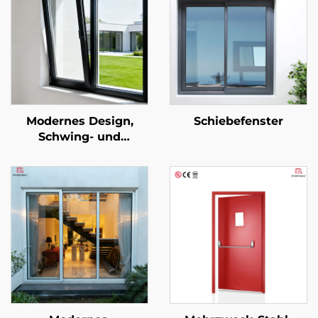
Modernes Design,
Schiebefenster
Schwing- und
Kippflügel-Fenster aus
Aluminiumlegierung,
schalldicht mit sehr
schlankem Rahmen,
Wärmeisolierung