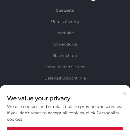
Startseite
Unterstützung
Produkte
Anwendung
Nachrichten
Kontaktieren Sie Uns
Datenschutzrichtlinie
Informationen
We value your privacy
Melden Sie sich für unseren wöchentlichen Newsletter an
We use cookies and similar tools to provide our services.
If you don't want to accept all cookies, click Personalize
cookies.