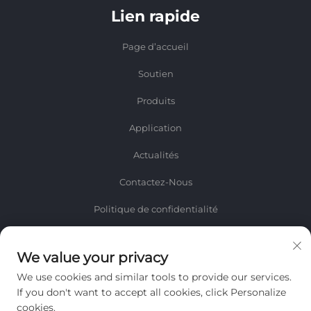
Lien rapide
Page d’accueil
Soutien
Produits
Application
Actualités
Contactez-Nous
Politique de confidentialité
INFORMATIONS
We value your privacy
Inscrivez-vous pour recevoir notre newsletter hebdomadaire
We use cookies and similar tools to provide our services.
If you don't want to accept all cookies, click Personalize
cookies.