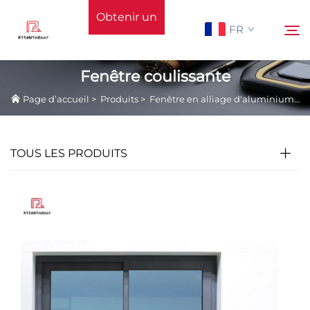
Obtenir un
FR
devis
Fenêtre coulissante
Page d’accueil
>
Produits
>
Fenêtre en alliage d'aluminium
>
F
Page d’accueil
Rechercher
Soutien
TOUS LES PRODUITS
Produits
Application
Actualités