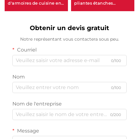
d'armoires de cuisine en
pliantes étanches
aluminium moderne avec
modernes en aluminium
évier étanche et dosseret,
pour villa, extérieur patio,
armoire penderie
cloison pliable en verre,
Obtenir un devis gratuit
portes accordéon pliantes
Notre représentant vous contactera sous peu.
Courriel
0/100
Nom
0/100
Nom de l'entreprise
0/200
Message