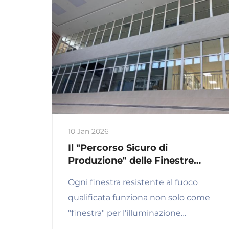
10 Jan 2026
Il "Percorso Sicuro di
Produzione" delle Finestre
Antincendio: Dalle Materie
Ogni finestra resistente al fuoco
Prime al Processo Produttivo di
qualificata funziona non solo come
Precisione per la Sicurezza
"finestra" per l'illuminazione
architettonica, ma anche come