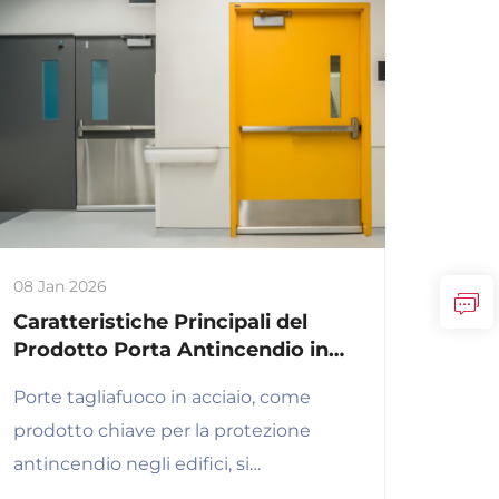
08 Jan 2026
Caratteristiche Principali del
Prodotto Porta Antincendio in
Acciaio: L'Acciaio come
Porte tagliafuoco in acciaio, come
Struttura, l'Antincendio come
prodotto chiave per la protezione
Anima
antincendio negli edifici, si
caratterizzano per tre aspetti