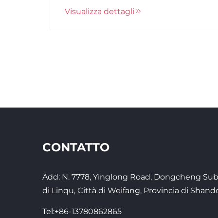
Visualizza dettagli
"barriera di sicurezza" in caso di
incendio. La sua produzione deve
seguire rigorosamente cinque
processi fondamentali: selezione dei
materiali, fabbricazione del telaio,
assemblaggio del vetro...
CONTATTO
Add: N. 7778, Yinglong Road, Dongcheng Sub-
di Linqu, Città di Weifang, Provincia di Shand
Tel:
+86-13780862865