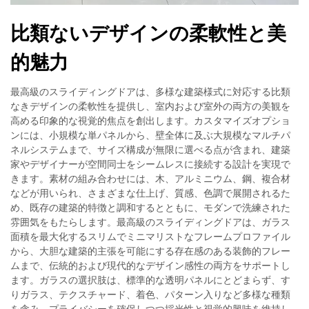
比類ないデザインの柔軟性と美
的魅力
最高級のスライディングドアは、多様な建築様式に対応する比類
なきデザインの柔軟性を提供し、室内および室外の両方の美観を
高める印象的な視覚的焦点を創出します。カスタマイズオプショ
ンには、小規模な単パネルから、壁全体に及ぶ大規模なマルチパ
ネルシステムまで、サイズ構成が無限に選べる点が含まれ、建築
家やデザイナーが空間同士をシームレスに接続する設計を実現で
きます。素材の組み合わせには、木、アルミニウム、鋼、複合材
などが用いられ、さまざまな仕上げ、質感、色調で展開されるた
め、既存の建築的特徴と調和するとともに、モダンで洗練された
雰囲気をもたらします。最高級のスライディングドアは、ガラス
面積を最大化するスリムでミニマリストなフレームプロファイル
から、大胆な建築的主張を可能にする存在感のある装飾的フレー
ムまで、伝統的および現代的なデザイン感性の両方をサポートし
ます。ガラスの選択肢は、標準的な透明パネルにとどまらず、す
りガラス、テクスチャード、着色、パターン入りなど多様な種類