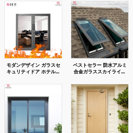
モダンデザイン ガラスセ
ベストセラー 防水アルミ
キュリティドア ホテル・
合金ガラススカイライト
モール・商業施設用 内装
換気機能付き昼光採光 別
仕上げ済み耐火表面処理済
荘・ホテル用屋根窓スカイ
み防火ドア
ライト