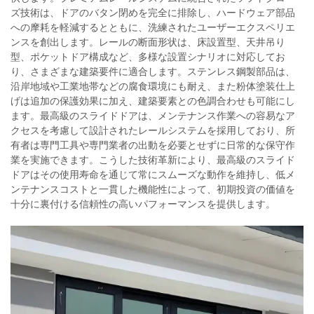
ズ技術は、ドアのバタン閉めを完全に排除し、ハードウェア部品
への摩耗を軽減するとともに、洗練されたユーザーエクスペリエ
ンスを創出します。レールの断面形状は、床設置型、天井吊り
型、ポケットドア構成など、多様な設置シナリオに対応してお
り、さまざまな建築要件に適合します。ステンレス鋼製部品は、
沿岸地域や工業地帯などの腐食環境にも耐え、また粉体塗装仕上
げは追加の保護効果に加え、建築要素との色調合わせも可能にし
ます。最高級のスライドドアは、メンテナンス作業への容易なア
クセスを考慮して設計されたレールシステムを採用しており、所
有者は専門工具や専門業者の出動を必要とせずに日常的な保守作
業を実施できます。こうした技術革新により、最高級のスライド
ドアはその使用寿命を通じて常にスムーズな動作を維持し、低メ
ンテナンスコストと一貫した機能性によって、初期投資の価値を
十分に裏付ける信頼性の高いパフォーマンスを提供します。