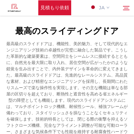
見積もり依頼
JA
最高のスライディングドア
Hōmupeーji
検索
最高級のスライドドアは、機能性、美的魅力、そして現代的なエ
ンジニアリング技術の卓越性が完璧に融合した製品です。こうし
サポート
た革新的な建築要素は、空間同士をシームレスに接続するととも
に、自然光を最大限に取り入れ、居住空間が広がったかのような
錯覚を生み出すことで、内外装デザインを革命的に変えてきまし
製品
た。最高級のスライドドアは、先進的なレールシステム、高品質
な素材、および精密なエンジニアリングを採用し、長期間にわた
りスムーズで楽な操作性を実現します。その主な機能は単なる部
応用
屋の区切りを超えており、断熱性と遮音性を高める省エネルギー
型の障壁としても機能します。現代のスライドドアシステムに
は、マルチポイントロック機構、耐候性シール、補強フレームが
Nyūsu
備わっており、スタイリッシュさを損なうことなくセキュリティ
を確保します。技術的特長としては、閉じる際の衝撃を抑えるソ
フトクローズ機構、完全なアライメント調整が可能な可動ローラ
Kontakuto Us
ー、さまざまな気候条件下でも性能を維持する耐腐食性ハードウ