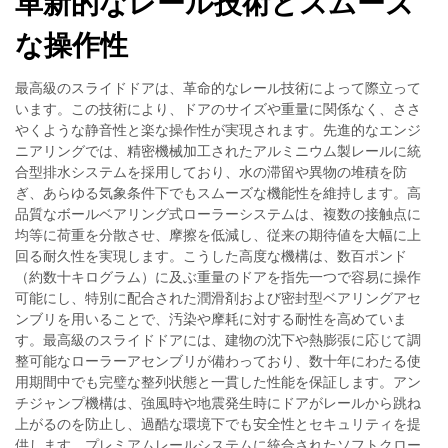
革新的なレール技術とスムーズ
な操作性
最高級のスライドドアは、革命的なレール技術によって際立って
います。この技術により、ドアのサイズや重量に関係なく、ささ
やくような静音性と楽な操作性が実現されます。先進的なエンジ
ニアリングでは、精密機械加工されたアルミニウム製レールに統
合型排水システムを採用しており、水の滞留や異物の堆積を防
ぎ、あらゆる気象条件下でもスムーズな機能性を維持します。高
品質なボールベアリング式ローラーシステムは、複数の接触点に
均等に荷重を分散させ、摩擦を低減し、従来の期待値を大幅に上
回る耐久性を実現します。こうした高度な機構は、数百ポンド
（約数十キログラム）に及ぶ重量のドアを指先一つで容易に操作
可能にし、特別に配合された潤滑剤および密封型ベアリングアセ
ンブリを用いることで、汚染や摩耗に対する耐性を高めていま
す。最高級のスライドドアには、建物の沈下や熱膨張に応じて調
整可能なローラーアセンブリが備わっており、数十年にわたる使
用期間中でも完璧な整列状態と一貫した性能を保証します。アン
チジャンプ機構は、強風時や地震発生時にドアがレールから跳ね
上がるのを防止し、過酷な環境下でも安全性とセキュリティを提
供します。プレミアムレールシステムに統合されたソフトクロー