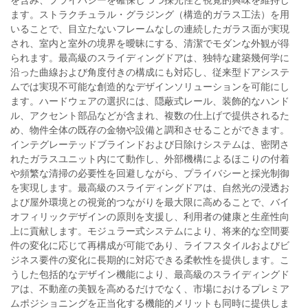
を含み、プライバシーを確保しつつ採光性と視覚的興味を維持し
ます。ストラクチュラル・グラジング（構造的ガラス工法）を用
いることで、目立たないフレームなしの連続したガラス面が実現
され、室内と室外の境界を曖昧にする、清潔でモダンな外観が得
られます。最高級のスライディングドアは、独特な建築幾何学に
沿った曲線および角度付きの構成にも対応し、従来型ドアシステ
ムでは実現不可能な創造的なデザインソリューションを可能にし
ます。ハードウェアの選択には、隠蔽式レール、装飾的なハンド
ル、アクセント部品などが含まれ、複数の仕上げで提供されるた
め、物件全体の既存の金物や設備と調和させることができます。
インテグレーテッドブラインドおよび日除けシステムは、密閉さ
れたガラスユニット内にて動作し、外部機構によるほこりの付着
や頻繁な清掃の必要性を回避しながら、プライバシーと採光制御
を実現します。最高級のスライディングドアは、自然光の浸透お
よび屋外環境との視覚的つながりを最大限に高めることで、バイ
オフィリックデザインの原則を支援し、利用者の健康と生産性向
上に貢献します。モジュラー式システムにより、将来的な空間要
件の変化に応じて再構成が可能であり、ライフスタイルおよびビ
ジネス要件の変化に長期的に対応できる柔軟性を提供します。こ
うした包括的なデザイン機能により、最高級のスライディングド
アは、不動産の美観を高めるだけでなく、市場におけるプレミア
ムポジショニングを正当化する機能的メリットも同時に提供しま