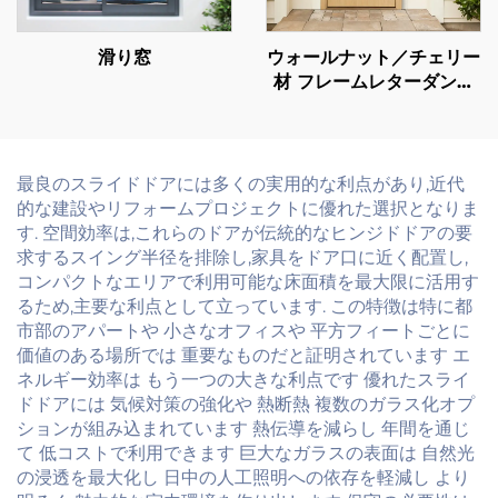
滑り窓
ウォールナット／チェリー
材 フレームレターダント
90分耐火 防音 耐火等級認
定本木ドア（別荘・高級住
宅向け）
最良のスライドドアには多くの実用的な利点があり,近代
的な建設やリフォームプロジェクトに優れた選択となりま
す. 空間効率は,これらのドアが伝統的なヒンジドドアの要
求するスイング半径を排除し,家具をドア口に近く配置し,
コンパクトなエリアで利用可能な床面積を最大限に活用す
るため,主要な利点として立っています. この特徴は特に都
市部のアパートや 小さなオフィスや 平方フィートごとに
価値のある場所では 重要なものだと証明されています エ
ネルギー効率は もう一つの大きな利点です 優れたスライ
ドドアには 気候対策の強化や 熱断熱 複数のガラス化オプ
ションが組み込まれています 熱伝導を減らし 年間を通じ
て 低コストで利用できます 巨大なガラスの表面は 自然光
の浸透を最大化し 日中の人工照明への依存を軽減し より