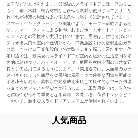
ェアなどが挙げられます。最高級のスライドドアには、アルミニ
ウム、鋼、木材、複合材料など多様な素材が使用されており、そ
れぞれが特定の用途および環境条件に応じて設計されています。
スマートインテグレーション機能により、モーター駆動による開
閉、スマートフォンによる制御、およびホームオートメーション
システムとの互換性が実現されています。用途は、住宅向けのパ
ティオ出入口や室内間仕切りから、商業施設向けの店舗正面ガラ
ス扉、さらには工業施設向けの大型ドアまで幅広く及びます。住
宅用途では、最高級のスライドドアが室内と屋外の生活空間を印
象的に結びつけ、パティオ、デッキ、庭園を室内空間の自然な延
長として活用できるようにします。商業用途では、大面積のガラ
スパネルによって商品を効果的に展示しつつ確実な閉鎖を可能に
する小売店舗や、柔軟な空間構成を実現して現代的なワーク環境
を支えるオフィス空間などが該当します。工業用途では、耐久性
と信頼性が極めて重要となる倉庫、製造工場、荷役ドックなどに
おいて、頑丈なスライドドアシステムが活用されています。
人気商品