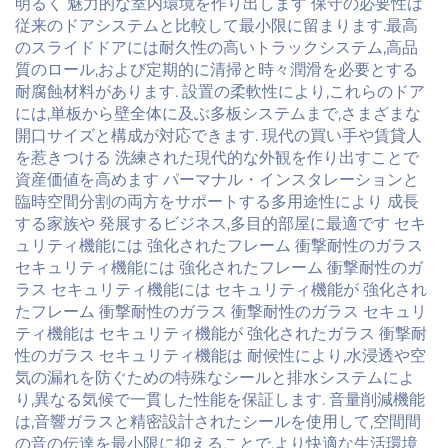
明るく 魅力的な室内環境を作り出します 保守の必要性は
従来のドアシステムと比較して最小限に留まります.最高
のスライドドアには耐久性の高いトラックシステム,高品
質のロール,および定期的に清掃と時々潤滑を必要とする
耐腐蝕材料があります. 設置の柔軟性により,これらのドア
には,単板から壁全体に及ぶ多板システムまで,さまざまな
開口サイズと構成が対応できます. 現代の買い手や賃貸人
を惹きつける 洗練された現代的な外観を作り出すことで
資産価値を高めます パーマナル・インスタレーションと
臨時空間分割の両方をサポートする多用途性により 成長
する家族や 発展するビジネス,多目的部屋に最適です セキ
ュリティ機能には 強化されたフレーム 衝撃耐性のガラス
セキュリティ機能には 強化されたフレーム 衝撃耐性のガ
ラス セキュリティ機能には セキュリティ機能が 強化され
たフレーム 衝撃耐性のガラス 衝撃耐性のガラス セキュリ
ティ機能は セキュリティ機能が 強化されたガラス 衝撃耐
性のガラス セキュリティ機能は 耐候性により,水浸透や空
気の漏れを防ぐための特殊なシールと排水システムによ
り,異なる気候で一貫した性能を保証します. 音量削減機能
は,音響ガラスと精密設計されたシールを使用して,空間間
の音の伝達を最小限に抑えることで,より快適な生活環境