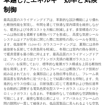
制御
最高品質のスライディングドアは、革新的な設計機能により優れ
た断熱性能を実現し、年間を通じて快適な室内環境を維持しなが
ら、暖房および冷房コストを大幅に削減します。多室構造のフレ
ームは熱伝達を遮断する断熱バリアを形成し、高度な気密シール
システムはドアが完全に閉じた際に気密性の高いシールを実現し
ます。低放射率（Low-E）ガラスコーティングは、夏期には赤外
線放射を反射して冷房負荷を軽減し、冬期には室内の熱を保持し
て暖房需要を最小限に抑えます。最高品質のスライディングドア
は、アルゴンまたはクリプトンガス充填の複層ガラスユニット
（IGU）を採用しており、標準的な複層ガラス構成を上回る断熱性
能を発揮します。アルミニウムフレームには断熱ブレイク技術が
組み込まれており、金属部品による熱伝導を防止し、フレーム表
面温度を室内条件に近づけることで結露の発生を抑制します。先
進的なガラス仕様には、日射強度に応じて透過率および熱伝達率
を自動的に調整する電気色変化型スマートガラス（エレクトロク
ロミックガラス）も含まれ、手動操作なしで自動的な空調制御を
可能にします。厳密な製造公差により、ドアパネルとフレームの
間の隙間が一貫して確保され、低品質製品に見られるような空気