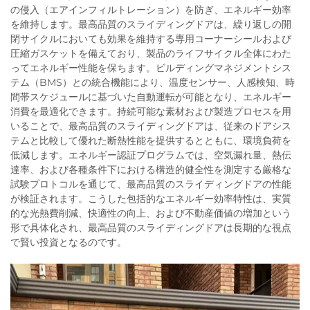
の侵入（エアインフィルトレーション）を防ぎ、エネルギー効率
を維持します。最高品質のスライディングドアは、繰り返しの開
閉サイクルにおいても効果を維持する専用コーナーシールおよび
圧縮ガスケットを備えており、製品のライフサイクル全体にわた
ってエネルギー性能を保ちます。ビルディングマネジメントシス
テム（BMS）との統合機能により、温度センサー、人感検知、時
間帯スケジュールに基づいた自動運転が可能となり、エネルギー
消費を最適化できます。持続可能な素材および製造プロセスを用
いることで、最高品質のスライディングドアは、従来のドアシス
テムと比較して優れた断熱性能を提供するとともに、環境負荷を
低減します。エネルギー認証プログラムでは、空気漏れ量、熱伝
達率、および各種条件下における構造的健全性を測定する厳格な
試験プロトコルを通じて、最高品質のスライディングドアの性能
が検証されます。こうした包括的なエネルギー効率特性は、実質
的な光熱費削減、快適性の向上、および不動産価値の増加という
形で具体化され、最高品質のスライディングドアは長期的な視点
で賢い投資となるのです。