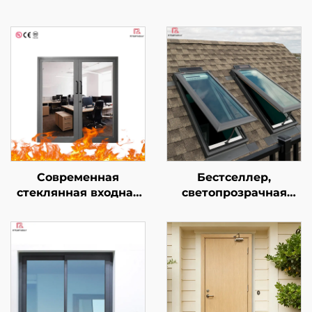
Современная
Бестселлер,
стеклянная входная
светопрозрачная
дверь повышенной
крыша из
безопасности для
алюминиевого
отеля, торгового
сплава со стеклом,
центра,
вентилируемое окно
коммерческого
на крышу для виллы,
использования,
отель, с подсветкой
внутренняя