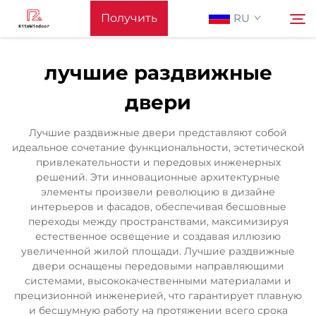
Получить
RU
предложение
лучшие раздвижные
Главная Страница
двери
Поиск
Поддерживать
Лучшие раздвижные двери представляют собой
идеальное сочетание функциональности, эстетической
привлекательности и передовых инженерных
Produkty
решений. Эти инновационные архитектурные
элементы произвели революцию в дизайне
интерьеров и фасадов, обеспечивая бесшовные
Применение
переходы между пространствами, максимизируя
естественное освещение и создавая иллюзию
увеличенной жилой площади. Лучшие раздвижные
Новости
двери оснащены передовыми направляющими
системами, высококачественными материалами и
прецизионной инженерией, что гарантирует плавную
Связаться С Нами
и бесшумную работу на протяжении всего срока