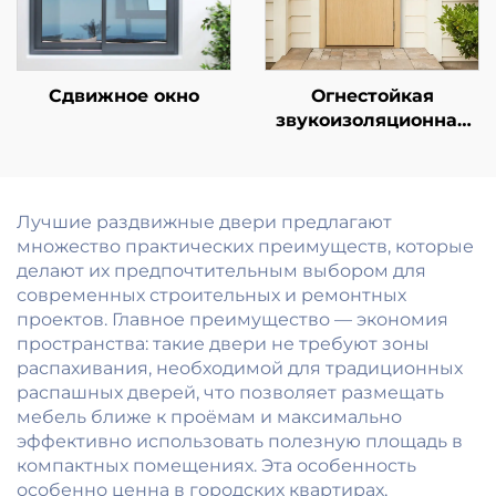
противопожарная
дверь с готовой
отделкой
поверхности
Сдвижное окно
Огнестойкая
звукоизоляционная
дверь из цельного
дерева с эффектом
ореха/вишни,
устойчивая к
Лучшие раздвижные двери предлагают
возгоранию в
множество практических преимуществ, которые
течение 90 минут,
делают их предпочтительным выбором для
для вилл и элитных
современных строительных и ремонтных
резиденций
проектов. Главное преимущество — экономия
пространства: такие двери не требуют зоны
распахивания, необходимой для традиционных
распашных дверей, что позволяет размещать
мебель ближе к проёмам и максимально
эффективно использовать полезную площадь в
компактных помещениях. Эта особенность
особенно ценна в городских квартирах,