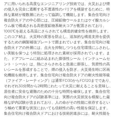
アに用いられる高度なエンジニアリング技術では、火災および煙
の侵入を完全に遮断する不透過性のバリアを構築するために、特
殊な素材が複数層にわたって協調して機能します。集合住宅向け
複合防火ドアの中心部には、圧縮鉱物ウールまたはケイ酸カルシ
ウム板で構成される高密度鉱物系耐火コアが配置されており、
1000℃を超える高温にさらされても構造的健全性を維持します。
このコア材は、火災時の変形を防止し、追加的な構造支持を提供
するための鋼製補強プレートで囲まれています。集合住宅向け複
合防火ドアの外層には、点火を抑制しつつも住宅環境にふさわし
い美観を保つよう特別に処理された素材が採用されています。ま
た、ドアフレームに組み込まれた膨張性シール（インテュームセ
ント・シール）は、熱にさらされると急速に膨張し、気密性の高
いシールを形成することで、煙の侵入を防ぎ、火災発生時に区画
化機能を維持します。集合住宅向け複合防火ドアの耐火性能等級
（ファイア・レーティング）は通常FD30からFD120までであり、
それぞれ30分間から2時間にわたって火災に耐えることを意味し、
居住者に安全な避難のための十分な時間を確保します。集合住宅
向け複合防火ドアの試験基準には、実際の火災状況を模擬した厳
格な炉内試験が含まれており、人の命がその性能に依存するとい
う極めて重要な状況においても信頼性の高い性能を保証します。
集合住宅向け複合防火ドアにおける技術的進歩には、耐火性能を