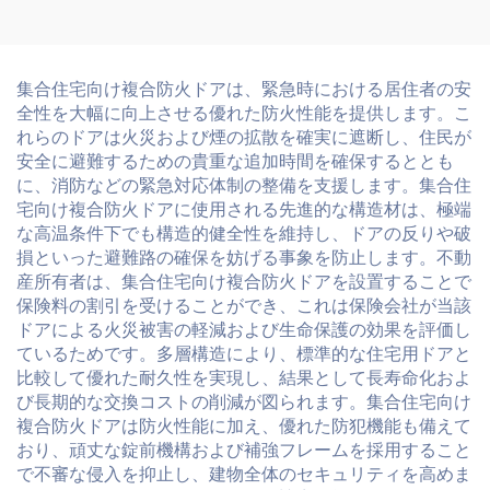
ィオ アルミドア バルコニ
ー外装用アウトドアガラス
スライディングドア
集合住宅向け複合防火ドアは、緊急時における居住者の安
全性を大幅に向上させる優れた防火性能を提供します。こ
れらのドアは火災および煙の拡散を確実に遮断し、住民が
安全に避難するための貴重な追加時間を確保するととも
に、消防などの緊急対応体制の整備を支援します。集合住
宅向け複合防火ドアに使用される先進的な構造材は、極端
な高温条件下でも構造的健全性を維持し、ドアの反りや破
損といった避難路の確保を妨げる事象を防止します。不動
産所有者は、集合住宅向け複合防火ドアを設置することで
保険料の割引を受けることができ、これは保険会社が当該
ドアによる火災被害の軽減および生命保護の効果を評価し
ているためです。多層構造により、標準的な住宅用ドアと
比較して優れた耐久性を実現し、結果として長寿命化およ
び長期的な交換コストの削減が図られます。集合住宅向け
複合防火ドアは防火性能に加え、優れた防犯機能も備えて
おり、頑丈な錠前機構および補強フレームを採用すること
で不審な侵入を抑止し、建物全体のセキュリティを高めま