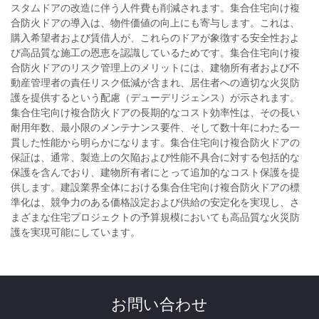
スタムドアの改造に伴う人件費も削減されます。集合住宅向け複
合防火ドアの導入は、物件価値の向上にも寄与します。これは、
購入希望者および賃借人が、これらのドアが象徴する安全性およ
び高品質な施工の恩恵を認識しているためです。集合住宅向け複
合防火ドアのリスク管理上のメリットには、建物所有者および不
動産管理者の責任リスク低減が含まれ、居住者への適切な火災防
護を提供するという配慮（デューデリジェンス）が示されます。
集合住宅向け複合防火ドアの長期的なコスト効率性は、その長い
耐用年数、最小限のメンテナンス要件、そして数十年にわたる一
貫した性能から明らかになります。集合住宅向け複合防火ドアの
保証は、通常、製造上の欠陥および性能不具合に対する包括的な
保護を含んでおり、建物所有者にとって追加的なコスト保護を提
供します。建設業界全体における集合住宅向け複合防火ドアの標
準化は、競争力のある価格設定および供給の安定化を実現し、さ
まざまな住宅プロジェクトの予算規模においても高品質な火災防
護を実現可能にしています。
お問い合わせ