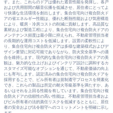
す。また、これらのドアは優れた遮音性能を発揮し、各戸
および共用部間の騒音伝播を低減させ、居住者にとってよ
り快適な生活環境を創出します。集合住宅向け複合防火ド
アの省エネルギー性能は、優れた断熱性能および気密構造
により、暖房・冷房コストの削減に貢献します。高品質な
素材および製造工程により、集合住宅向け複合防火ドアの
メンテナンス頻度は最小限に抑えられ、不動産管理担当者
の長期的な運用コストを低減します。設置の柔軟性によ
り、集合住宅向け複合防火ドアは多様な建築様式およびデ
ザイン要望に対応可能でありながら、防火安全基準への適
合を維持します。現代的な集合住宅向け複合防火ドアの美
観は、魅力的な仕上げおよびインテリア設計に調和するカ
スタマイズ可能なオプションを通じて、不動産価値の向上
にも寄与します。認定済みの集合住宅向け複合防火ドアを
採用することで、ビル所有者は規制遵守プロセスを簡素化
でき、これらの製品は所定の耐火等級基準を満たすか、あ
るいはそれを上回る性能を有しています。集合住宅向け複
合防火ドアの信頼性の高い性能は、不動産管理担当者およ
びビル所有者の法的責任リスクを低減するとともに、居住
者の安全および法令順守へのコミットメントを明確に示し
ます。