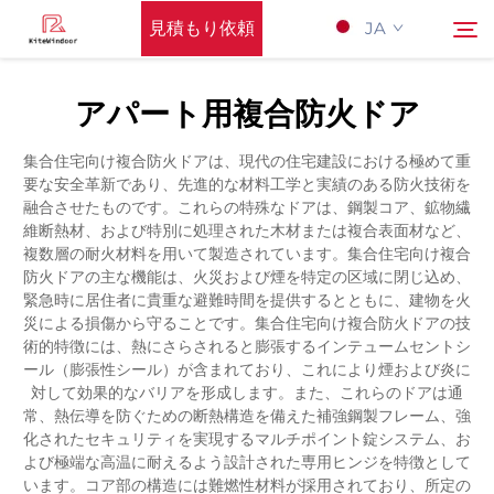
見積もり依頼
JA
アパート用複合防火ドア
Hōmupeーji
検索
集合住宅向け複合防火ドアは、現代の住宅建設における極めて重
要な安全革新であり、先進的な材料工学と実績のある防火技術を
サポート
融合させたものです。これらの特殊なドアは、鋼製コア、鉱物繊
維断熱材、および特別に処理された木材または複合表面材など、
複数層の耐火材料を用いて製造されています。集合住宅向け複合
製品
防火ドアの主な機能は、火災および煙を特定の区域に閉じ込め、
緊急時に居住者に貴重な避難時間を提供するとともに、建物を火
災による損傷から守ることです。集合住宅向け複合防火ドアの技
応用
術的特徴には、熱にさらされると膨張するインテュームセントシ
ール（膨張性シール）が含まれており、これにより煙および炎に
対して効果的なバリアを形成します。また、これらのドアは通
Nyūsu
常、熱伝導を防ぐための断熱構造を備えた補強鋼製フレーム、強
化されたセキュリティを実現するマルチポイント錠システム、お
よび極端な高温に耐えるよう設計された専用ヒンジを特徴として
Kontakuto Us
います。コア部の構造には難燃性材料が採用されており、所定の