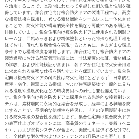
を活用することで、長期間にわたって卓越した耐久性と性能を確
保しています。集合住宅向け複合防火ドアの製造工程では、高度
な接着技術を採用し、異なる素材層間をシームレスに一体化させ
ることで、防火性能や構造的完全性を損なう可能性のある弱点を
排除しています。集合住宅向け複合防火ドアに使用される鋼製フ
レームは、亜鉛めっきおよび粉体塗装といった特殊な処理工程を
経ており、優れた耐腐食性を実現するとともに、さまざまな環境
条件下でも構造強度を維持します。集合住宅向け複合防火ドアの
製造過程における品質管理措置には、寸法精度の検証、素材組成
の試験、および性能検証が含まれ、各ドアが住宅用防火安全用途
に求められる厳密な仕様を満たすことを保証しています。集合住
宅向け複合防火ドアの耐久性は防火性能にとどまらず、日常的な
摩耗・劣化、衝撃による損傷、および住宅建築物で一般的に見ら
れる湿度や温度変化などの環境要因への耐性も兼ね備えていま
す。集合住宅向け複合防火ドアに採用される先進的な接着剤シス
テムは、素材層間に永続的な結合を形成し、経年による剥離を防
止することで、長期的な信頼性を確保し、ドアの使用期間中にお
ける防火等級の整合性を維持します。集合住宅向け複合防火ドア
の表面仕上げオプションには、高品質のラミネート、突板（ベニ
ヤ）、および塗装システムが含まれ、美観性を提供するだけでな
く、全体的な耐久性およびメンテナンスの容易さにも寄与しま