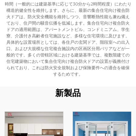
時間（一般的には建築基準に応じて30分から2時間程度）にわたり
構造的健全性を維持します。さらに、最新の集合住宅向け複合防
火ドアは、防火安全機能を維持しつつ、音響断熱性能も兼ね備え
ており、住戸間の騒音伝播を低減します。集合住宅向け複合防火
ドアの適用範囲は、アパートメントビル、コンドミニアム、学生
寮、介護付き高齢者住宅施設など、多様な住宅環境に及びます。
具体的な設置場所としては、各住戸の玄関ドア、階段室への出入
口、および大規模な住宅複合施設内の区画区分用バリアなどが一
般的です。多くの管轄区域における建築基準では、複数階建ての
住宅建築物において集合住宅向け複合防火ドアの設置が義務付け
られており、これは防火安全規制および保険要件への適合を確保
するためです。
新製品