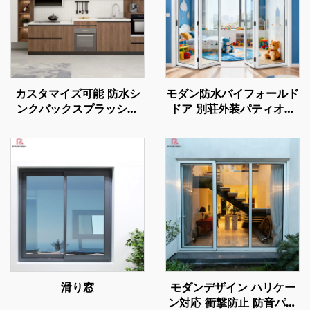
カスタマイズ可能 防水シ
モダン防水バイフォールド
ンクバックスプラッシュ
ドア 別荘外装パティオ用
モダンスタイル 全面アル
アルミ折りたたみドア間仕
ミ製キッチンキャビネッ
切り アコーディオン式ガ
ト・ワードローブセット
ラス折戸システム
滑り窓
モダンデザイン ハリケー
ン対応 衝撃防止 防音パテ