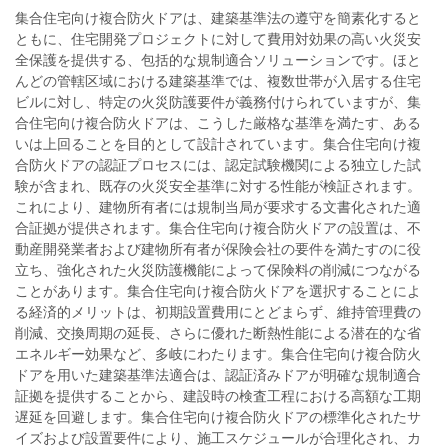
集合住宅向け複合防火ドアは、建築基準法の遵守を簡素化すると
ともに、住宅開発プロジェクトに対して費用対効果の高い火災安
全保護を提供する、包括的な規制適合ソリューションです。ほと
んどの管轄区域における建築基準では、複数世帯が入居する住宅
ビルに対し、特定の火災防護要件が義務付けられていますが、集
合住宅向け複合防火ドアは、こうした厳格な基準を満たす、ある
いは上回ることを目的として設計されています。集合住宅向け複
合防火ドアの認証プロセスには、認定試験機関による独立した試
験が含まれ、既存の火災安全基準に対する性能が検証されます。
これにより、建物所有者には規制当局が要求する文書化された適
合証拠が提供されます。集合住宅向け複合防火ドアの設置は、不
動産開発業者および建物所有者が保険会社の要件を満たすのに役
立ち、強化された火災防護機能によって保険料の削減につながる
ことがあります。集合住宅向け複合防火ドアを選択することによ
る経済的メリットは、初期設置費用にとどまらず、維持管理費の
削減、交換周期の延長、さらに優れた断熱性能による潜在的な省
エネルギー効果など、多岐にわたります。集合住宅向け複合防火
ドアを用いた建築基準法適合は、認証済みドアが明確な規制適合
証拠を提供することから、建設時の検査工程における高額な工期
遅延を回避します。集合住宅向け複合防火ドアの標準化されたサ
イズおよび設置要件により、施工スケジュールが合理化され、カ