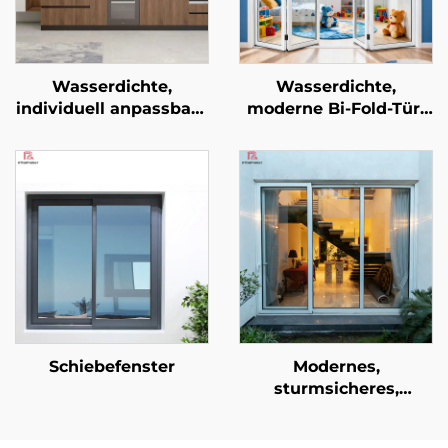
Wasserdichte,
Wasserdichte,
individuell anpassbare
moderne Bi-Fold-Tür,
Küchenzeile mit
faltbares Aluminium-
modernem
Türsystem für Villen,
Spülrückstrahler und
Außenbereich,
vollständig aus
Terrasse, mit Faltglas-
Aluminium, inklusive
System
Kleiderschrank
Schiebefenster
Modernes,
sturmsicheres,
schlagfester,
schalldichter