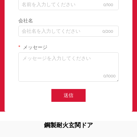
0/100
会社名
0/200
メッセージ
0/1000
送信
鋼製耐火玄関ドア