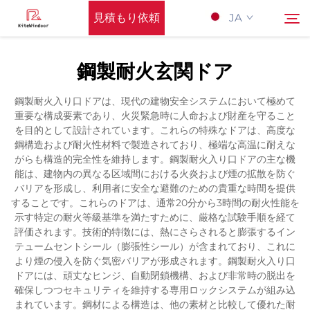
見積もり依頼
JA
鋼製耐火玄関ドア
Hōmupeーji
検索
鋼製耐火入り口ドアは、現代の建物安全システムにおいて極めて
重要な構成要素であり、火災緊急時に人命および財産を守ること
サポート
を目的として設計されています。これらの特殊なドアは、高度な
鋼構造および耐火性材料で製造されており、極端な高温に耐えな
がらも構造的完全性を維持します。鋼製耐火入り口ドアの主な機
製品
能は、建物内の異なる区域間における火炎および煙の拡散を防ぐ
バリアを形成し、利用者に安全な避難のための貴重な時間を提供
することです。これらのドアは、通常20分から3時間の耐火性能を
応用
示す特定の耐火等級基準を満たすために、厳格な試験手順を経て
評価されます。技術的特徴には、熱にさらされると膨張するイン
テュームセントシール（膨張性シール）が含まれており、これに
Nyūsu
より煙の侵入を防ぐ気密バリアが形成されます。鋼製耐火入り口
ドアには、頑丈なヒンジ、自動閉鎖機構、および非常時の脱出を
確保しつつセキュリティを維持する専用ロックシステムが組み込
Kontakuto Us
まれています。鋼材による構造は、他の素材と比較して優れた耐