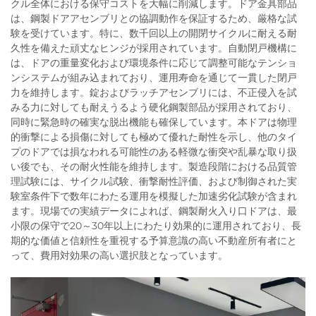
クル全体における保守コストを大幅に削減します。ドア金具部品
は、鋼製ドアアセンブリとの協調動作を保証するため、厳格な試
験を受けています。特に、数千回以上の開閉サイクルに耐える耐
久性を備えた頑丈なヒンジが採用されています。自動閉戸機構に
は、ドアの重量変化および環境条件に応じて調整可能なテンショ
ンシステムが組み込まれており、運用寿命を通じて一貫した閉戸
力を維持します。錠およびラッチアセンブリには、不正侵入を試
みる力に対しても耐えうるよう硬化鋼製部品が採用されており、
同時に緊急時の確実な脱出機能も確保しています。本ドアは物理
的衝撃による損傷に対しても極めて優れた耐性を示し、他のタイ
プのドアでは損なわれる可能性のある軽微な衝突や乱暴な取り扱
い後でも、その耐火性能を維持します。製造段階における品質管
理試験には、サイクル試験、衝撃耐性評価、および制御された実
験室条件下で数年にわたる運用を模擬した加速劣化試験が含まれ
ます。現場での実績データによれば、鋼製耐火入り口ドアは、最
小限の保守で20～30年以上にわたり効果的に運用されており、長
期的な価値と信頼性を重視する予算意識の高い不動産所有者にと
って、費用対効果の高い選択肢となっています。