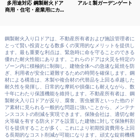
多用途対応 鋼製耐火ドア
アルミ製ガーデンゲート
商用・住宅・産業用にカス
タマイズ可能
鋼製耐火入り口ドアは、不動産所有者および施設管理者に
とって賢い投資となる数多くの実用的なメリットを提供し
ます。最も重要な利点は、緊急時に命を守ることのできる
優れた耐火性能にあります。これらのドアは火災を特定の
ゾーン内に積極的に制御し、建物全体への急速な延焼を防
ぎ、利用者が安全に避難するための時間を確保します。鋼
材による構造は、木製や複合材の代替品を上回る卓越した
耐久性を発揮し、日常的な摩耗や損傷にも耐えながら、数
十年にわたり保護機能を維持します。不動産所有者は、鋼
製耐火入り口ドアが反り、腐食、害虫被害といった他のド
ア素材に見られる一般的な問題に強いことから、メンテナ
ンスコストの削減を実現できます。保険会社は、適切な耐
火等級を有する防火ドアを設置した建物に対して保険料割
引を提供することが多く、これにより初期投資費用を上回
る長期的なコスト削減が可能になります。頑丈な錠前機構