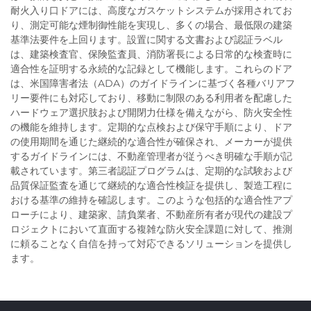
耐火入り口ドアには、高度なガスケットシステムが採用されてお
り、測定可能な煙制御性能を実現し、多くの場合、最低限の建築
基準法要件を上回ります。設置に関する文書および認証ラベル
は、建築検査官、保険監査員、消防署長による日常的な検査時に
適合性を証明する永続的な記録として機能します。これらのドア
は、米国障害者法（ADA）のガイドラインに基づく各種バリアフ
リー要件にも対応しており、移動に制限のある利用者を配慮した
ハードウェア選択肢および開閉力仕様を備えながら、防火安全性
の機能を維持します。定期的な点検および保守手順により、ドア
の使用期間を通じた継続的な適合性が確保され、メーカーが提供
するガイドラインには、不動産管理者が従うべき明確な手順が記
載されています。第三者認証プログラムは、定期的な試験および
品質保証監査を通じて継続的な適合性検証を提供し、製造工程に
おける基準の維持を確認します。このような包括的な適合性アプ
ローチにより、建築家、請負業者、不動産所有者が現代の建設プ
ロジェクトにおいて直面する複雑な防火安全課題に対して、推測
に頼ることなく自信を持って対応できるソリューションを提供し
ます。