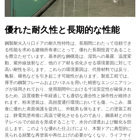
優れた耐久性と長期的な性能
鋼製耐火入り口ドアの耐久性特性は、長期間にわたって信頼でき
る性能を求める建物所有者にとって、優れた長期投資であること
を際立たせています。基本的な鋼構造は、湿気への暴露、温度変
動、紫外線放射など、他のドア材を劣化させる環境要因に対して
高い耐性を示します。これらの環境要因は、代替材料では反り、
亀裂、褪色などを引き起こす可能性があります。製造工程では、
厚手の鋼製フレームおよびパネルを用いた精密なエンジニアリン
グが採用されており、使用期間中における寸法安定性が確保され
るため、設置後数十年経過しても適切な適合性と操作性が維持さ
れます。粉末塗装は、高頻度通行環境においても傷、へこみ、腐
食に優れた表面保護を提供し、外観美も保ちます。この塗装工程
は、静電気塗布後に高温で硬化させるものであり、鋼基材との分
子レベルでの結合を形成することで、水分の浸透および酸化を防
止します。このような優れた仕上げにより、木製ドアに典型的に
見られる頻繁な再塗装や再仕上げの必要がなくなり、ライフサイ