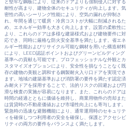
と堅牢な鋼板により、従来のドアよりも強制侵入に対する
耐性が高まり、建物全体のセキュリティが向上します。気
密性の高いシーリング性能により、空気の漏れが抑制さ
れ、年間を通じて暖房・冷房コストが大幅に削減されるた
め、エネルギー効率も大きく向上します。設置の柔軟性に
より、これらのドアは多様な建築様式および建物要件に対
応でき、同時に厳格な防火安全基準を満たします。省エネ
ルギー性能およびリサイクル可能な鋼材を用いた構造材料
により、LEED認証ポイントおよびグリーンビルディング
基準への貢献も可能です。プロフェッショナルな外観とカ
スタマイズオプションにより、安全性を損なうことなく既
存の建物の美観と調和する鋼製耐火入り口ドアを実現でき
ます。地域の建築基準および消防署の要件を満たす認定済
み耐火ドアを採用することで、法的リスクの回避および円
滑な検査の実施が容易になります。また、これらのドアは
時間の経過とともに価値を維持し、商業用物件の売却また
は賃貸時の不動産価値および市場性向上にも寄与します。
緊急時の迅速な避難機能により、通常運用時のセキュリテ
ィを確保しつつ利用者の安全を確保し、保護とアクセシビ
リティの両方の要件をバランスよく満たします。