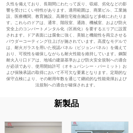
久性を備えており、長期間にわたって反り、収縮、劣化などの影
響を受けにくい特性があります。適用範囲は、商業ビル、工業施
設、医療機関、教育施設、高層住宅複合施設など多岐にわたりま
す。これらのドアは、通常、階段室、通路、機械室、および防火
安全上のコンパートメンタル化（区画化）を要するエリアに設置
されます。ドア表面には腐食に強く、美観と機能性を両立させる
パウダーコーティング仕上げが施されています。高度なモデルで
は、耐火ガラスを用いた視認パネル（ビジョンパネル）を備えて
おり、可視性を確保しながらも耐火性能を維持しています。鋼製
耐火入り口ドアは、地域の建築基準および防火安全規制への適合
が必須であり、使用開始許可（オキュパンシー・パーミット）お
よび保険承認の取得において不可欠な要素となります。定期的な
保守点検により、その耐用年数を通じて継続的な性能発揮および
法規制への適合が確保されます。
新製品