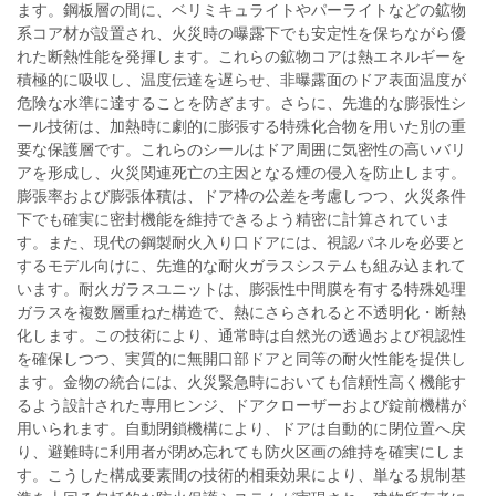
ます。鋼板層の間に、ベリミキュライトやパーライトなどの鉱物
系コア材が設置され、火災時の曝露下でも安定性を保ちながら優
れた断熱性能を発揮します。これらの鉱物コアは熱エネルギーを
積極的に吸収し、温度伝達を遅らせ、非曝露面のドア表面温度が
危険な水準に達することを防ぎます。さらに、先進的な膨張性シ
ール技術は、加熱時に劇的に膨張する特殊化合物を用いた別の重
要な保護層です。これらのシールはドア周囲に気密性の高いバリ
アを形成し、火災関連死亡の主因となる煙の侵入を防止します。
膨張率および膨張体積は、ドア枠の公差を考慮しつつ、火災条件
下でも確実に密封機能を維持できるよう精密に計算されていま
す。また、現代の鋼製耐火入り口ドアには、視認パネルを必要と
するモデル向けに、先進的な耐火ガラスシステムも組み込まれて
います。耐火ガラスユニットは、膨張性中間膜を有する特殊処理
ガラスを複数層重ねた構造で、熱にさらされると不透明化・断熱
化します。この技術により、通常時は自然光の透過および視認性
を確保しつつ、実質的に無開口部ドアと同等の耐火性能を提供し
ます。金物の統合には、火災緊急時においても信頼性高く機能す
るよう設計された専用ヒンジ、ドアクローザーおよび錠前機構が
用いられます。自動閉鎖機構により、ドアは自動的に閉位置へ戻
り、避難時に利用者が閉め忘れても防火区画の維持を確実にしま
す。こうした構成要素間の技術的相乗効果により、単なる規制基