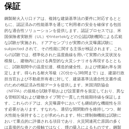
保証
鋼製耐火入り口ドアは、複雑な建築基準法の要件に対応するとと
もに、認証済みの性能基準を通じて利用者の安全を確保する包括
的な適合性ソリューションを提供します。認証プロセスでは、米
国保険者実験所（UL）やIntertekなどの公認試験機関による広範
な試験が実施され、ドアアセンブリが実際の火災曝露試験に
subjected されて、その性能に関する主張が検証されます。これ
らの試験では、標準化された温度曲線を用いて実際の火災状況を
模擬し、建物内における典型的な火災シナリオを再現するととも
に、試験期間中の温度伝達、構造的健全性、および煙漏れ率を測
定します。得られる耐火等級（20分から3時間まで）は、建築行政
担当官および不動産所有者に対して、建築基準法適合性文書作成
のための検証済み性能データを提供します。米国消防協会
（NFPA）の規格が試験手順および設置要件を規定しており、異な
る管轄区域および建物タイプ間で一貫した性能期待値を保証しま
す。これらのドアは、火災曝露中においても継続的な機能性を示
す必要があります。すなわち、適切な開閉動作を維持しつつ、耐
火性能を保持することが求められます。特に煙制御機能は試験に
おいて重点的に評価される項目であり、火災関連死亡原因の多く
は直接的な炎との接触ではなく、煙の吸入によるものです。鋼製