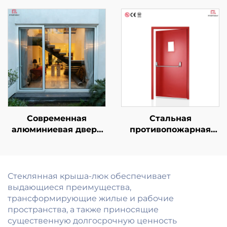
безопасности для
алюминиевого
отеля, торгового
сплава со стеклом,
центра,
вентилируемое окно
коммерческого
на крышу для виллы,
использования,
отель, с подсветкой
внутренняя
противопожарная
дверь с готовой
отделкой
поверхности
Современная
Стальная
алюминиевая дверь
противопожарная
патио, устойчивая к
дверь для различных
ударам и ураганам,
сценариев
звукоизолирующая,
использования, на
наружная
заказ, для
Стеклянная крыша-люк обеспечивает
раздвижная
коммерческих,
выдающиеся преимущества,
стеклянная дверь
жилых и
трансформирующие жилые и рабочие
для балкона
промышленных
пространства, а также приносящие
помещений
существенную долгосрочную ценность