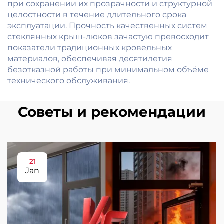
при сохранении их прозрачности и структурной
целостности в течение длительного срока
эксплуатации. Прочность качественных систем
стеклянных крыш-люков зачастую превосходит
показатели традиционных кровельных
материалов, обеспечивая десятилетия
безотказной работы при минимальном объёме
технического обслуживания.
Советы и рекомендации
21
Jan