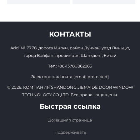
огнестойкая дверь
противопожарная
– прямое
дверь –
предложение от
индивидуальный
производителя с
дизайн и размер
прозрачной
для обеспечения
КОНТАКТЫ
панелью
безопасности
вашего здания
Add: № 7778, дорога Инлун, район Дунчэн, уезд Линьцю,
город Вэйфан, провинция Шаньдонг, Китай
Тел.:
+86-13780862865
Электронная почта:
[email protected]
© 2026, КОМПАНИЯ SHANDONG JIEMAIDE DOOR WINDOW
TECHNOLOGY CO.,LTD. Все права защищены.
Быстрая ссылка
Домашняя страница
Поддерживать