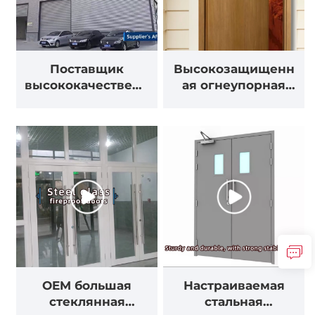
Новости
Связаться С Нами
Поставщик
Высокозащищенн
высококачественн
ая огнеупорная
ых огнестойких
деревянная дверь
дверей –
– с рейтингом
настраиваемые
огнестойкости для
решения для
аварийной защиты
строительных
проектов по всему
миру
OEM большая
Настраиваемая
стеклянная
стальная