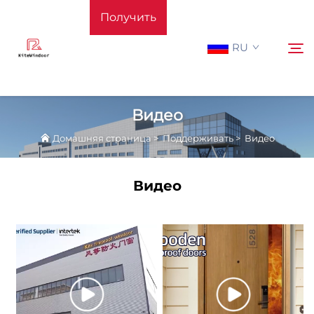
Получить
RU
расчёт
стоимости
Видео
Домашняя страница
>
Поддерживать
>
Видео
Домашняя страница
Поиск
Видео
Поддерживать
Продукция
Применение