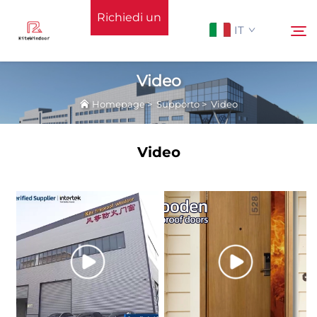
Richiedi un
IT
preventivo
Video
Homepage
>
Supporto
>
Video
Homepage
Cerca
Video
Supporto
Prodotti
Applicazione
Notizie