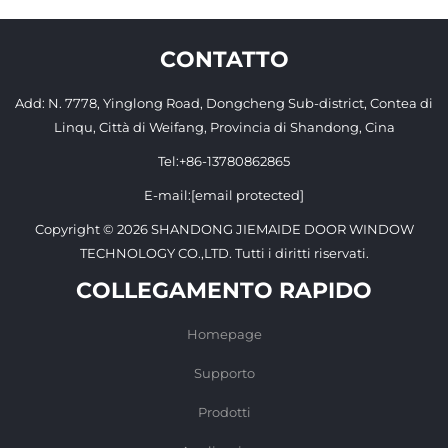
Fabbrica con
Misura per le
Pannello
Esigenze di
CONTATTO
Trasparente
Sicurezza del Tuo
Edificio
Add: N. 7778, Yinglong Road, Dongcheng Sub-district, Contea di
Linqu, Città di Weifang, Provincia di Shandong, Cina
Tel:
+86-13780862865
E-mail:
[email protected]
Copyright © 2026 SHANDONG JIEMAIDE DOOR WINDOW
TECHNOLOGY CO.,LTD. Tutti i diritti riservati.
COLLEGAMENTO RAPIDO
Homepage
Supporto
Prodotti