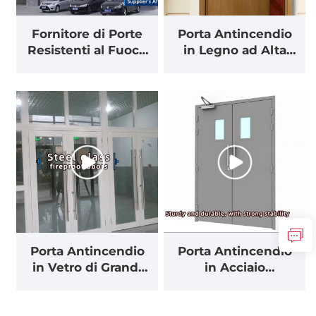
Contattaci
Fornitore di Porte
Porta Antincendio
Resistenti al Fuoco
in Legno ad Alta
di Alta Qualità –
Sicurezza –
Soluzioni
Certificata per
Personalizzabili per
Resistenza al Fuoco
Progetti Edili
e Protezione in
Globali
Caso di Emergenza
Porta Antincendio
Porta Antincendio
in Vetro di Grandi
in Acciaio
Dimensioni OEM –
Personalizzabile –
Soluzione Ignifuga
Design e
Diretta dalla
Dimensioni Su