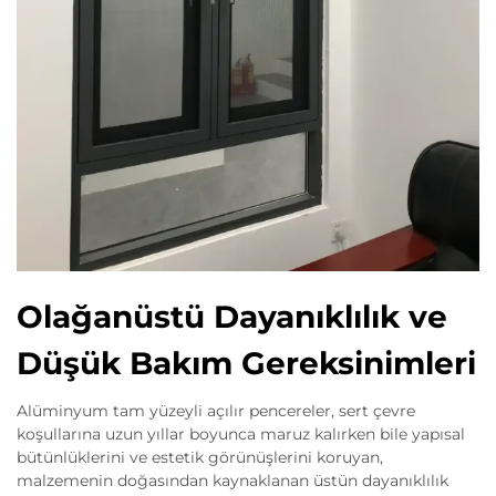
Olağanüstü Dayanıklılık ve
Düşük Bakım Gereksinimleri
Alüminyum tam yüzeyli açılır pencereler, sert çevre
koşullarına uzun yıllar boyunca maruz kalırken bile yapısal
bütünlüklerini ve estetik görünüşlerini koruyan,
malzemenin doğasından kaynaklanan üstün dayanıklılık