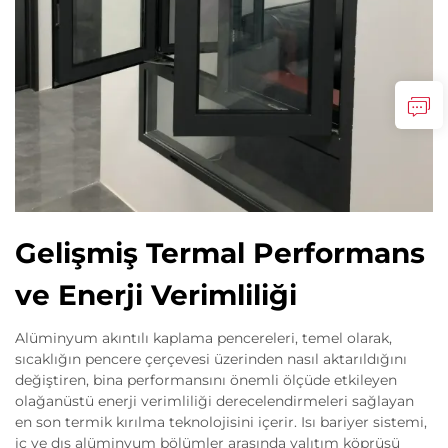
Gelişmiş Termal Performans
ve Enerji Verimliliği
Alüminyum akıntılı kaplama pencereleri, temel olarak,
sıcaklığın pencere çerçevesi üzerinden nasıl aktarıldığını
değiştiren, bina performansını önemli ölçüde etkileyen
olağanüstü enerji verimliliği derecelendirmeleri sağlayan
en son termik kırılma teknolojisini içerir. Isı bariyer sistemi,
iç ve dış alüminyum bölümler arasında yalıtım köprüsü