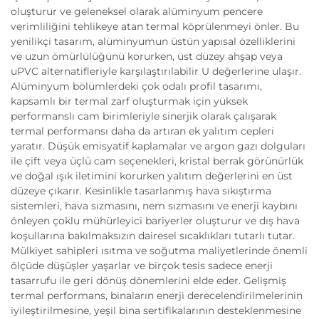
oluşturur ve geleneksel olarak alüminyum pencere
verimliliğini tehlikeye atan termal köprülenmeyi önler. Bu
yenilikçi tasarım, alüminyumun üstün yapısal özelliklerini
ve uzun ömürlülüğünü korurken, üst düzey ahşap veya
uPVC alternatifleriyle karşılaştırılabilir U değerlerine ulaşır.
Alüminyum bölümlerdeki çok odalı profil tasarımı,
kapsamlı bir termal zarf oluşturmak için yüksek
performanslı cam birimleriyle sinerjik olarak çalışarak
termal performansı daha da artıran ek yalıtım cepleri
yaratır. Düşük emisyatif kaplamalar ve argon gazı dolguları
ile çift veya üçlü cam seçenekleri, kristal berrak görünürlük
ve doğal ışık iletimini korurken yalıtım değerlerini en üst
düzeye çıkarır. Kesinlikle tasarlanmış hava sıkıştırma
sistemleri, hava sızmasını, nem sızmasını ve enerji kaybını
önleyen çoklu mühürleyici bariyerler oluşturur ve dış hava
koşullarına bakılmaksızın dairesel sıcaklıkları tutarlı tutar.
Mülkiyet sahipleri ısıtma ve soğutma maliyetlerinde önemli
ölçüde düşüşler yaşarlar ve birçok tesis sadece enerji
tasarrufu ile geri dönüş dönemlerini elde eder. Gelişmiş
termal performans, binaların enerji derecelendirilmelerinin
iyileştirilmesine, yeşil bina sertifikalarının desteklenmesine