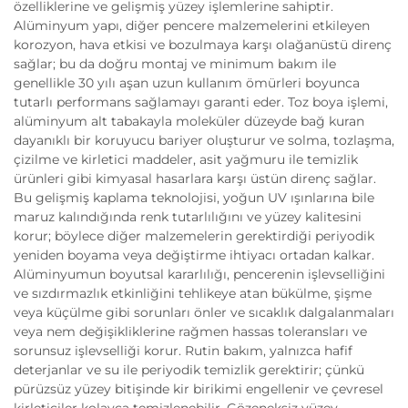
özelliklerine ve gelişmiş yüzey işlemlerine sahiptir.
Alüminyum yapı, diğer pencere malzemelerini etkileyen
korozyon, hava etkisi ve bozulmaya karşı olağanüstü direnç
sağlar; bu da doğru montaj ve minimum bakım ile
genellikle 30 yılı aşan uzun kullanım ömürleri boyunca
tutarlı performans sağlamayı garanti eder. Toz boya işlemi,
alüminyum alt tabakayla moleküler düzeyde bağ kuran
dayanıklı bir koruyucu bariyer oluşturur ve solma, tozlaşma,
çizilme ve kirletici maddeler, asit yağmuru ile temizlik
ürünleri gibi kimyasal hasarlara karşı üstün direnç sağlar.
Bu gelişmiş kaplama teknolojisi, yoğun UV ışınlarına bile
maruz kalındığında renk tutarlılığını ve yüzey kalitesini
korur; böylece diğer malzemelerin gerektirdiği periyodik
yeniden boyama veya değiştirme ihtiyacı ortadan kalkar.
Alüminyumun boyutsal kararlılığı, pencerenin işlevselliğini
ve sızdırmazlık etkinliğini tehlikeye atan bükülme, şişme
veya küçülme gibi sorunları önler ve sıcaklık dalgalanmaları
veya nem değişikliklerine rağmen hassas toleransları ve
sorunsuz işlevselliği korur. Rutin bakım, yalnızca hafif
deterjanlar ve su ile periyodik temizlik gerektirir; çünkü
pürüzsüz yüzey bitişinde kir birikimi engellenir ve çevresel
kirleticiler kolayca temizlenebilir. Gözeneksiz yüzey,