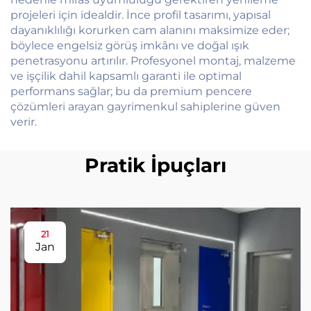
projeleri için idealdir. İnce profil tasarımı, yapısal
dayanıklılığı korurken cam alanını maksimize eder;
böylece engelsiz görüş imkânı ve doğal ışık
penetrasyonu artırılır. Profesyonel montaj, malzeme
ve işçilik dahil kapsamlı garanti ile optimal
performans sağlar; bu da premium pencere
çözümleri arayan gayrimenkul sahiplerine güven
verir.
Pratik İpuçları
21
Jan