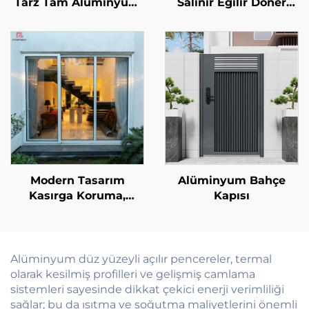
Tarz Tam Alüminyum
Salınır Eğilir Döner
Mutfak Dolabı
Alüminyum Alaşım
Gardırop Seti için Özel
Saplama Pencereleri,
Üstlü Musluk Arkası
Ekstra İnce Çerçeveli,
Ses Yalıtımlı Ekran, Isı
Yalıtımı
Modern Tasarım
Alüminyum Bahçe
Kasırga Koruma,
Kapısı
Darbeye ve Sese Karşı
Dayanıklı Alüminyum
Avlu Kapısı, Balkon
Dış Mekân Cam
Alüminyum düz yüzeyli açılır pencereler, termal
Sürgülü Kapılar
olarak kesilmiş profilleri ve gelişmiş camlama
sistemleri sayesinde dikkat çekici enerji verimliliği
sağlar; bu da ısıtma ve soğutma maliyetlerini önemli