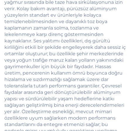
yağmur sırasında bile taze hava sirkülasyonuna izin
verir. Kolay bakım avantajı, pürüzsüz alüminyum
yüzeylerin standart ev ürünleriyle kolayca
temizlenebilmesinden ve dayanıklı toz boya
kaplamanın zamanla solma, tozlanma ve
lekelenmeye karşı direnç göstermesinden
kaynaklanır. Ses yalıtımı özellikleri, dış gürültü
kirliliğini etkili bir şekilde engelleyerek daha sessiz iç
ortamlar oluşturur; bu özellikle şehir merkezlerinde
veya yoğun trafiğe maruz kalan yolların yakınındaki
gayrimenkuller için büyük bir faydadır. Hassas
üretim, pencerenin kullanım ömrü boyunca doğru
hizalama ve sızdırmazlığı sağlamak üzere dar
toleranslarla tutarlı performans garantiler. Çevresel
faydalar arasında geri dönüştürülebilir alüminyum
yapısı ve sürdürülebilir yaşam hedeflerine katkı
sağlayan geliştirilmiş bina enerji derecelendirmeleri
yer alır. Özelleştirme esnekliği, mevcut mimari
özelliklere uyum sağlarken modern performans
standartlarını da entegre etmenizi sağlar; bu
nedenle miras uyumluluğu gerektiren yenileme