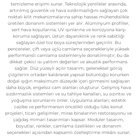
temizleme erişimi sunar. Teknolojik yenilikler arasında,
artırılmış güvenlik ve hava sızdırmazlığını sağlayan çok
noktalı kilit mekanizmalarına sahip hassas mühendislikle
üretilen donanım sistemleri yer alır. Alüminyum profiller,
sert hava koşullarına, UV ışınlarına ve korozyona karşı
koruma sağlayan, üstün dayanıklılık ve renk sabitliği
sağlayan özel toz boya süreçlerinden geçirilir. Bu
pencereler, çift veya üçlü camlama seçenekleriyle yüksek
performanslı camlama sistemleriyle donatılmıştır; bu da
dikkat çekici ısı yalıtım değerleri ve akustik performans
sağlar. Düz yüzeyli açılır tasarım, geleneksel görüş
çizgilerini ortadan kaldırarak yapısal bütünlüğü korurken
doğal ışığın maksimum düzeyde içeri girmesini sağlayan
daha büyük, engelsiz cam alanları oluşturur. Gelişmiş hava
sızdırmazlık sistemleri ve su tahliye kanalları, su sızıntısı ve
yoğuşma sorunlarını önler. Uygulama alanları; estetik
cazibe ve performansın öncelikli olduğu lüks konut
projeleri, ticari gelişimler, miras binalarının restorasyonu ve
çağdaş mimari tasarımları kapsar. Modüler tasarım,
boyutlar, renkler, camlama özellikleri ve donanım
seçenekleri açısından kapsamlı özelleştirme imkânı sunar;