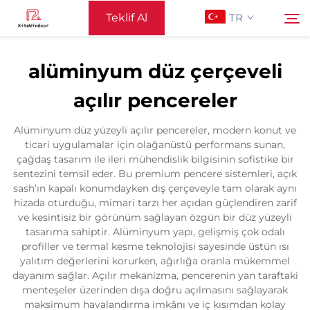
Teklif Al
TR
alüminyum düz çerçeveli
Ana Sayfa
açılır pencereler
Ara
Destek
Alüminyum düz yüzeyli açılır pencereler, modern konut ve
ticari uygulamalar için olağanüstü performans sunan,
çağdaş tasarım ile ileri mühendislik bilgisinin sofistike bir
Ürünler
sentezini temsil eder. Bu premium pencere sistemleri, açık
sash’ın kapalı konumdayken dış çerçeveyle tam olarak aynı
hizada oturduğu, mimari tarzı her açıdan güçlendiren zarif
Uygulama
ve kesintisiz bir görünüm sağlayan özgün bir düz yüzeyli
tasarıma sahiptir. Alüminyum yapı, gelişmiş çok odalı
profiller ve termal kesme teknolojisi sayesinde üstün ısı
Haberler
yalıtım değerlerini korurken, ağırlığa oranla mükemmel
dayanım sağlar. Açılır mekanizma, pencerenin yan taraftaki
menteşeler üzerinden dışa doğru açılmasını sağlayarak
Bize Ulaşın
maksimum havalandırma imkânı ve iç kısımdan kolay