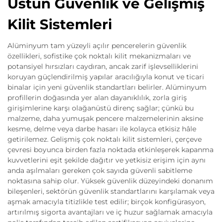
Üstün Güvenlik ve Gelişmiş
Kilit Sistemleri
Alüminyum tam yüzeyli açılır pencerelerin güvenlik
özellikleri, sofistike çok noktalı kilit mekanizmaları ve
potansiyel hırsızları caydıran, ancak zarif işlevselliklerini
koruyan güçlendirilmiş yapılar aracılığıyla konut ve ticari
binalar için yeni güvenlik standartları belirler. Alüminyum
profillerin doğasında yer alan dayanıklılık, zorla giriş
girişimlerine karşı olağanüstü direnç sağlar; çünkü bu
malzeme, daha yumuşak pencere malzemelerinin aksine
kesme, delme veya darbe hasarı ile kolayca etkisiz hâle
getirilemez. Gelişmiş çok noktalı kilit sistemleri, çerçeve
çevresi boyunca birden fazla noktada etkinleşerek kapanma
kuvvetlerini eşit şekilde dağıtır ve yetkisiz erişim için aynı
anda aşılmaları gereken çok sayıda güvenli sabitleme
noktasına sahip olur. Yüksek güvenlik düzeyindeki donanım
bileşenleri, sektörün güvenlik standartlarını karşılamak veya
aşmak amacıyla titizlikle test edilir; birçok konfigürasyon,
artırılmış sigorta avantajları ve iç huzur sağlamak amacıyla