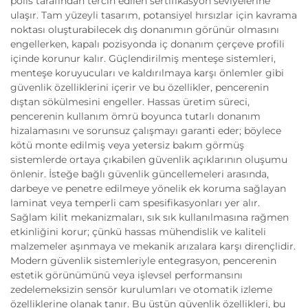
polis tarafından tercih edilen sertifikasyon seviyelerine
ulaşır. Tam yüzeyli tasarım, potansiyel hırsızlar için kavrama
noktası oluşturabilecek dış donanımın görünür olmasını
engellerken, kapalı pozisyonda iç donanım çerçeve profili
içinde korunur kalır. Güçlendirilmiş menteşe sistemleri,
menteşe koruyucuları ve kaldırılmaya karşı önlemler gibi
güvenlik özelliklerini içerir ve bu özellikler, pencerenin
dıştan sökülmesini engeller. Hassas üretim süreci,
pencerenin kullanım ömrü boyunca tutarlı donanım
hizalamasını ve sorunsuz çalışmayı garanti eder; böylece
kötü monte edilmiş veya yetersiz bakım görmüş
sistemlerde ortaya çıkabilen güvenlik açıklarının oluşumu
önlenir. İsteğe bağlı güvenlik güncellemeleri arasında,
darbeye ve penetre edilmeye yönelik ek koruma sağlayan
laminat veya temperli cam spesifikasyonları yer alır.
Sağlam kilit mekanizmaları, sık sık kullanılmasına rağmen
etkinliğini korur; çünkü hassas mühendislik ve kaliteli
malzemeler aşınmaya ve mekanik arızalara karşı dirençlidir.
Modern güvenlik sistemleriyle entegrasyon, pencerenin
estetik görünümünü veya işlevsel performansını
zedelemeksizin sensör kurulumları ve otomatik izleme
özelliklerine olanak tanır. Bu üstün güvenlik özellikleri, bu