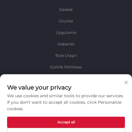
Destek
Ürünler
Uygulama
Haberler
Bize Ulaşın
Gizlilik Politikası
Bilgi
We value your privacy
Haftalık bültenimizi almak için kaydolun
We use cookies and similar tools to provide our services.
If you don't want to accept all cookies, click Personalize
cookies.
Accept all
Gönder