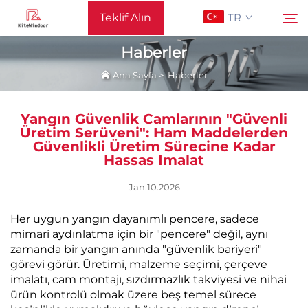
Teklif Alın
TR
Haberler
Ana Sayfa
>
Haberler
Ana Sayfa
Ara
Yangın Güvenlik Camlarının "Güvenli
Destek
Üretim Serüveni": Ham Maddelerden
Güvenlikli Üretim Sürecine Kadar
Hassas Imalat
Ürünler
Jan.10.2026
Uygulama
Her uygun yangın dayanımlı pencere, sadece
mimari aydınlatma için bir "pencere" değil, aynı
zamanda bir yangın anında "güvenlik bariyeri"
Haberler
görevi görür. Üretimi, malzeme seçimi, çerçeve
imalatı, cam montajı, sızdırmazlık takviyesi ve nihai
Bize Ulaşın
ürün kontrolü olmak üzere beş temel sürece