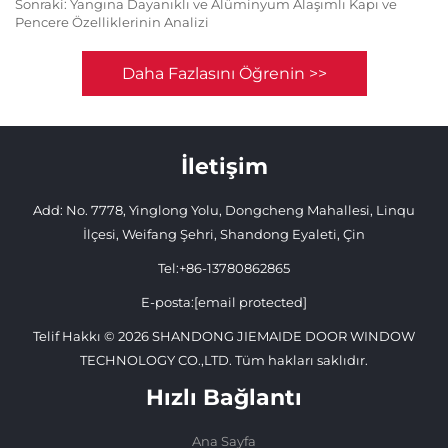
Sonraki:
Yangına Dayanıklı ve Alüminyum Alaşımlı Kapı ve
Pencere Özelliklerinin Analizi
Daha Fazlasını Öğrenin >>
İletişim
Add: No. 7778, Yinglong Yolu, Dongcheng Mahallesi, Linqu
İlçesi, Weifang Şehri, Shandong Eyaleti, Çin
Tel:
+86-13780862865
E-posta:
[email protected]
Telif Hakkı © 2026 SHANDONG JIEMAIDE DOOR WINDOW
TECHNOLOGY CO.,LTD. Tüm hakları saklıdır.
Hızlı Bağlantı
Ana Sayfa